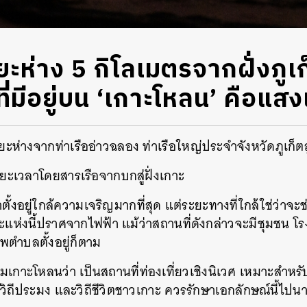
ะยะห่าง 5 กิโลเมตรจากฝั่งภูเ
ที่มีอยู่บน ‘เกาะโหลน’ คือแส
ยะห่างจากท่าเรืออ่าวฉลอง ท่าเรือใหญ่ประจำจังหวัดภูเก็
ะยะเวลาโดยสารเรือจากบกสู่ฝั่งเกาะ
่าตั้งอยู่ใกล้ความเจริญมากที่สุด แต่ระยะทางที่ใกล้ใช่ว่าจ
แห่งนี้ปราศจากไฟฟ้า แม้ว่าสถานที่ดังกล่าวจะมีชุมชน โร
พตำบลตั้งอยู่ก็ตาม
าะโหลนว่า เป็นสถานที่ท่องเที่ยวเชิงนิเวศ เหมาะสำหร
นรู้วิถีประมง และวิถีชีวิตชาวเกาะ ควรรักษาเอกลักษณ์นี้ไป