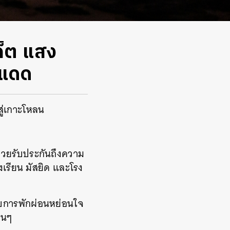
ก็ต แสง
งแดด
ตสู่เกาะโหลน
ะช่วยรับประกันถึงความ
งเรียน มัสยิด และโรง
ับการพักผ่อนหย่อนใจ
นานๆ