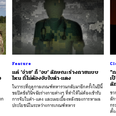
Feature
Cl
แค่ ‘จ่าย’ ก็ ‘จบ’ ลักษณะร่างกายแบบ
“ท
อ
ไหน ที่ไม่ต้องจับใบดำ-แดง
เป
ลั
ในวาระที่ฤดูกาลเกณฑ์ทหารวนกลับมาอีกครั้งในปีนี้
ชวน
ขอปิดข้อวินิจฉัยร่างกายต่างๆ ที่ทำให้ไม่ต้องเข้ารับ
าก
ลั
การจับใบดำ-แดง และเผยเบื้องหลังของการหาผล
กร
ประโยชน์ในระหว่างการเกณฑ์ทหาร
ตั