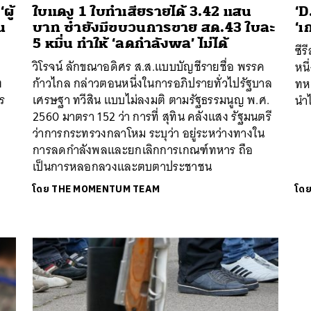
ผู้
ใบแดง 1 ใบทำเสียรายได้ 3.42 แสน
‘D
น
บาท ซ้ำยังมีขบวนการขาย สด.43 ใบละ
‘เ
5 หมื่น ทำให้ ‘ลดกำลังพล’ ไม่ได้
ซีร
นหา
วิโรจน์ ลักขณาอดิศร ส.ส.แบบบัญชีรายชื่อ พรรค
หนึ
SHARE
TWEET
LINE
EMAIL
ง
ก้าวไกล กล่าวตอนหนึ่งในการอภิปรายทั่วไปรัฐบาล
ทห
ร
เศรษฐา ทวีสิน แบบไม่ลงมติ ตามรัฐธรรมนูญ พ.ศ.
นำไ
2560 มาตรา 152 ว่า การที่ สุทิน คลังแสง รัฐมนตรี
ว่าการกระทรวงกลาโหม ระบุว่า อยู่ระหว่างทางใน
การลดกำลังพลและยกเลิกการเกณฑ์ทหาร ถือ
เป็นการหลอกลวงและตบตาประชาชน
โดย
THE MOMENTUM TEAM
โด