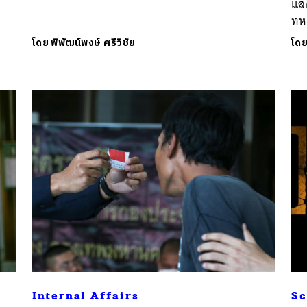
แส
ทห
โดย
พิพัฒน์พงษ์ ศรีวิชัย
โด
Internal Affairs
Sc