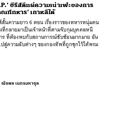
.P.’ ซีรีส์ตีแผ่ความเน่าเฟะของการ
กณฑ์ทหาร’ เกาหลีใต้
ีส์สั้นความยาว 6 ตอน เรื่องราวของทหารหนุ่มคน
่งที่กลายมาเป็นเจ้าหน้าที่ตามจับกุมบุคคลหนี
าร ที่ต้องพบกับสถานการณ์ซับซ้อนมากมาย อัน
ปสู่ความลับต่างๆ ของกองทัพที่ถูกซุกไว้ใต้พรม
ย
ณัชพล เนตรมหากุล