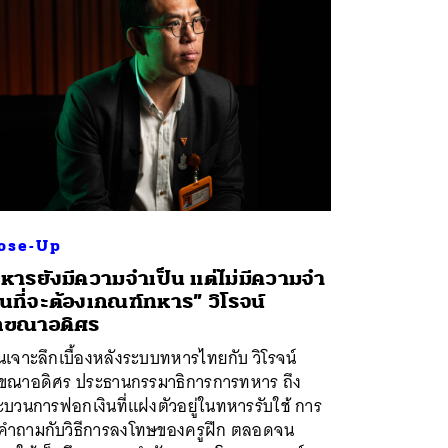
ose-Up
หารยังมีความจําเป็น แต่ไม่มีความจํา
็นที่จะต้องเกณฑ์ทหาร” วิโรจน์
กขณาอดิศร
เจาะลึกเบื้องหลังระบบทหารไทยกับ วิโรจน์
กขณาอดิศร ประธานกรรมาธิการการทหาร ถึง
ะบวนการฟอกเงินที่แฝงตัวอยู่ในทหารรับใช้ การ
้งคำถามกับวิธีการลงโทษของครูฝึก ตลอดจน