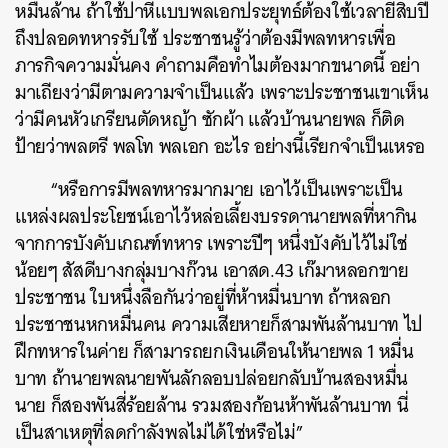
หมื่นล้าน ถ้าใช้ปาหี่แบบพลเอกประยุทธ์ต้องใช้เวลายี่สิบปี
ถึงปลอดทหารรับใช้ ประชาชนรู้ว่าต้องมีพลทหารเพื่อ
ภารกิจความมั่นคง คำถามคือทำไมต้องมากขนาดนี้ อย่า
มาเถียงว่ามีตามความจำเป็นแล้ว เพราะประชาชนเขาเห็น
ว่ามีคนหัวเกรียนตัดหญ้า ซักผ้า แล้วบ้านนายพล ก็ติด
ป้ายว่าพลตรี พลโท พลเอก อะไร อย่างนี้เรียกจำเป็นเหรอ
“หรือการมีพลทหารมากมาย เอาไว้เป็นเพราะเป็น
แหล่งผลประโยชน์เอาไว้หล่อเลี้ยงบรรดานายพลที่หากิน
จากการบังคับเกณฑ์ทหาร เพราะปีๆ หนึ่งบังคับไว้ไม่ใช่
น้อยๆ สัสดีบางกลุ่มบางก๊วน เอาสด.43 เก๊มาหลอกขาย
ประชาชน ใบหนึ่งลือกันว่าอยู่ที่ห้าหมื่นบาท ถ้าหลอก
ประชาชนหกหมื่นคน ความเสียหายก็สามพันล้านบาท ไป
ฝึกทหารในค่าย ก็สามารถยกเงินเดือนให้นายพล 1 หมื่น
บาท ถ้านายพลนายพันลักลอบปล่อยกลับบ้านสองหมื่น
นาย ก็สองพันสี่ร้อยล้าน รวมสองก้อนห้าพันล้านบาท นี่
เป็นสาเหตุที่ลดกำลังพลไม่ได้ใช่หรือไม่”