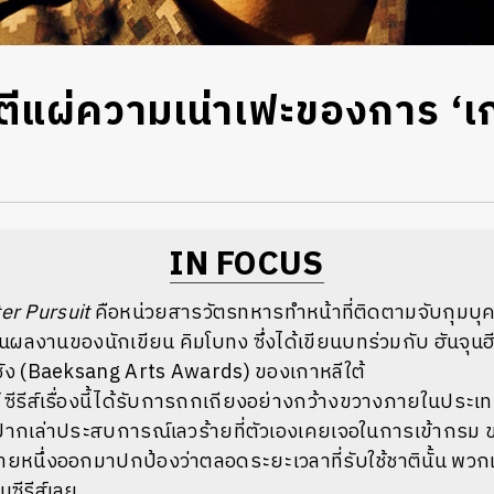
ีส์ตีแผ่ความเน่าเฟะของการ ‘
IN FOCUS
er Pursuit
คือหน่วยสารวัตรทหารทำหน้าที่ติดตามจับกุมบุ
เป็นผลงานของนักเขียน
คิมโบทง
ซึ่งได้เขียนบทร่วมกับ
ฮันจุนฮ
ซัง (Baeksang Arts Awards) ของเกาหลีใต้
ซีรีส์เรื่องนี้ได้รับการถกเถียงอย่างกว้างขวางภายในประเท
ากเล่าประสบการณ์เลวร้ายที่ตัวเองเคยเจอในการเข้ากรม ข
ายหนึ่งออกมาปกป้องว่าตลอดระยะเวลาที่รับใช้ชาตินั้น พว
ซีรีส์เลย