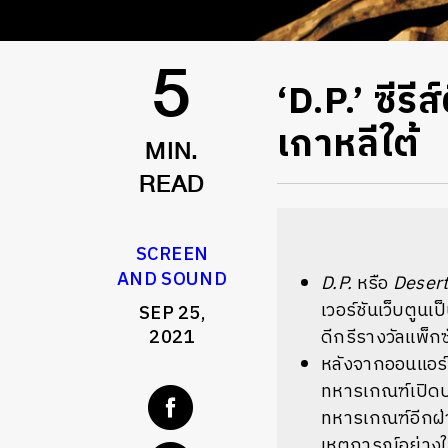
‘D.P.’ ซีร
5
เกาหลีใต้
MIN.
READ
SCREEN
AND SOUND
D.P.
หรือ
Desert
เวอร์ชันเว็บตูน
SEP 25,
2021
ดีกรี
รางวัลแพ็ก
หลังจากออนแอร์ 
ทหารเกณฑ์เปิดป
ทหารเกณฑ์อีกฝ่
เหตุการณ์อย่างใน