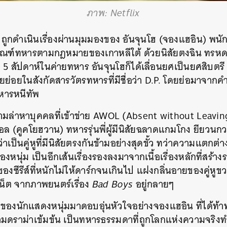
ภาพ: Netflix
SHARE
TWEET
LINE
EMAIL
ถูกดำเนินเรื่องผ่านมุมมองของ
อันจุนโฮ
(จองแฮอิน) พนักงา
เกณฑ์ทหารตามกฎหมายของเกาหลีใต้ ด้วยนิสัยตงฉิน ทรห
5 สัปดาห์ในค่ายทหาร อันจุนโฮก็ได้เลื่อนยศเป็นยศสิบตรี 
วยย่อยในสังกัดสารวัตรทหารที่มีชื่อว่า D.P. โดยย่อมาจากค
ทหารหนีทัพ
ามล่าหาบุคคลที่เข้าข่าย AWOL (Absent without Leaving
ยอล
(คูคโยฮวาน) ทหารรุ่นพี่ผู้มีนิสัยฉลาดแกมโกง ยียวน
าเป็นคู่หูที่มีนิสัยตรงกันข้ามอย่างสุดขั้ว ทว่าความแตกต
งหนุ่ม เป็นอีกเส้นเรื่องรองลงมาจากเนื้อเรื่องหลักที่สร้
องซีรีส์ที่หนักไม่ให้ดาร์กจนเกินไป แฝงกลิ่นอายของคู่หู
์เน็ต จากภาพยนตร์เรื่อง
Bad Boys
อยู่กลายๆ
ของนักแสดงหนุ่มมาดอบอุ่นหัวใจอย่างจองแฮอิน ที่ได้ท้
ามดราม่าเข้มข้น เป็นทหารธรรมดาที่ถูกโลกแห่งความจริง