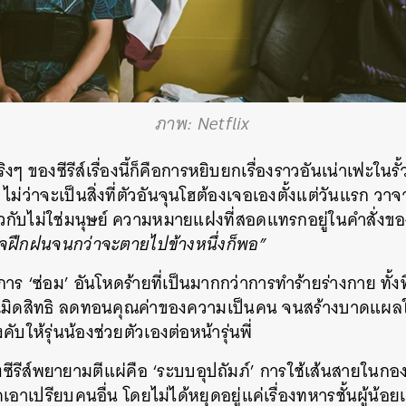
ภาพ: Netflix
จริงๆ ของซีรีส์เรื่องนี้ก็คือการหยิบยกเรื่องราวอันเน่าเฟะ
ม่ว่าจะเป็นสิ่งที่ตัวอันจุนโฮต้องเจอเองตั้งแต่วันแรก วา
วกับไม่ใช่มนุษย์ ความหมายแฝงที่สอดแทรกอยู่ในคำสั่งของ
ั้งใจฝึกฝนจนกว่าจะตายไปข้างหนึ่งก็พอ”
ือการ ‘ซ่อม’ อันโหดร้ายที่เป็นมากกว่าการทำร้ายร่างกาย ทั้งท
ะเมิดสิทธิ ลดทอนคุณค่าของความเป็นคน จนสร้างบาดแผลใ
งคับให้รุ่นน้องช่วยตัวเองต่อหน้ารุ่นพี่
ซีรีส์พยายามตีแผ่คือ ‘ระบบอุปถัมภ์’ การใช้เส้นสายในกอ
าเปรียบคนอื่น โดยไม่ได้หยุดอยู่แค่เรื่องทหารชั้นผู้น้อยเท