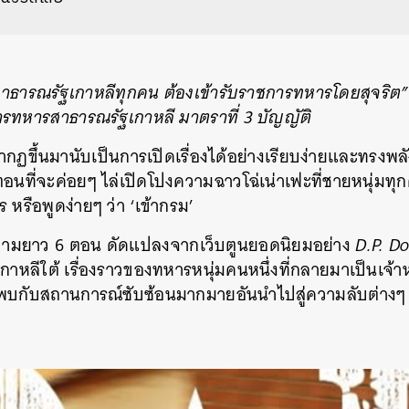
ิสาธารณรัฐเกาหลีทุกคน ต้องเข้ารับราชการทหารโดยสุจริต”
ทหารสาธารณรัฐเกาหลี มาตราที่ 3 บัญญัติ
กฏขึ้นมานับเป็นการเปิดเรื่องได้อย่างเรียบง่ายและทรงพล
 ตอนที่จะค่อยๆ ไล่เปิดโปงความฉาวโฉ่เน่าเฟะที่ชายหนุ่
 หรือพูดง่ายๆ ว่า ‘เข้ากรม’
้นความยาว 6 ตอน ดัดแปลงจากเว็บตูนยอดนิยมอย่าง
D.P. D
หลีใต้ เรื่องราวของทหารหนุ่มคนหนึ่งที่กลายมาเป็นเจ้าห
บกับสถานการณ์ซับซ้อนมากมายอันนำไปสู่ความลับต่างๆ ขอ