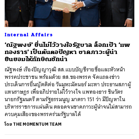
Internal Affairs
‘ณัฐพงษ์’ ยื่นไม่ไว้วางใจรัฐบาล ล็อกเป้า ‘แพ
ทองธาร’ เป็นต้นตอปัญหา ขาดภาวะผู้นำ
ยินยอมให้ทักษิณชักนำ
ณัฐพงษ์ เรืองปัญญาวุฒิ สส.แบบบัญชีรายชื่อและหัวหน้า
พรรคประชาชน พร้อมด้วย สส.ของพรรค จัดแถลงข่าว
ประเด็นการยื่นญัตติต่อ วันมูหะมัดนอร์ มะทา ประธานสภาผู้
แทนราษฎร เพื่ออภิปรายไม่ไว้วางใจ แพทองธาร ชินวัตร
นายกรัฐมนตรี ตามรัฐธรรมนูญ มาตรา 151 ว่า มีปัญหาใน
บริหารราชการแผ่นดิน ตลอดจนขาดภาวะผู้นำจนไม่สามารถ
ควบคุมเสียงของพรรคร่วมรัฐบาลได้
โดย
THE MOMENTUM TEAM