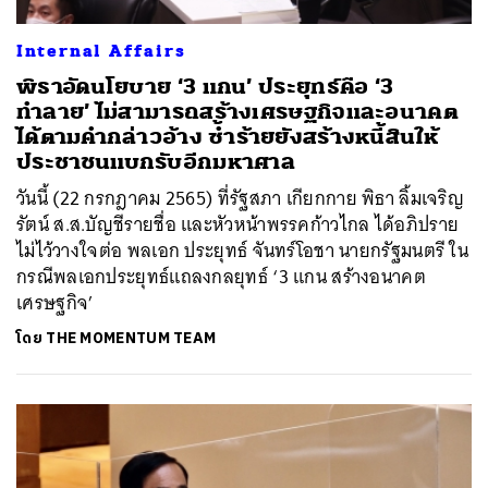
Internal Affairs
พิธาอัดนโยบาย ‘3 แกน’ ประยุทธ์คือ ‘3
ทำลาย’ ไม่สามารถสร้างเศรษฐกิจและอนาคต
ได้ตามคำกล่าวอ้าง ซ้ำร้ายยังสร้างหนี้สินให้
ประชาชนแบกรับอีกมหาศาล
วันนี้ (22 กรกฎาคม 2565) ที่รัฐสภา เกียกกาย พิธา ลิ้มเจริญ
รัตน์ ส.ส.บัญชีรายชื่อ และหัวหน้าพรรคก้าวไกล ได้อภิปราย
ไม่ไว้วางใจต่อ พลเอก ประยุทธ์ จันทร์โอชา นายกรัฐมนตรี ใน
กรณีพลเอกประยุทธ์แถลงกลยุทธ์ ‘3 แกน สร้างอนาคต
เศรษฐกิจ’
โดย
THE MOMENTUM TEAM