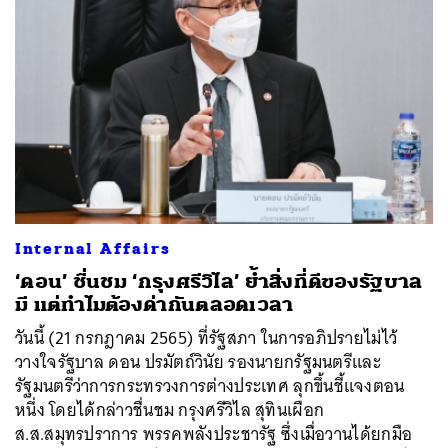
Internal Affairs
‘ดอน’ ชื่นชม ‘กรุงศรีวิไล’ ย้ำสิ่งที่ดีของรัฐบาล
มี แต่ทำไมต้องด่ากันตลอดเวลา
วันนี้ (21 กรกฎาคม 2565) ที่รัฐสภา ในการอภิปรายไม่ไว้
วางใจรัฐบาล ดอน ปรมัตถ์วินัย รองนายกรัฐมนตรีและ
รัฐมนตรีว่าการกระทรวงการต่างประเทศ ลุกขึ้นชี้แจงตอน
หนึ่ง โดยได้กล่าวชื่นชม กรุงศรีวิไล สุทินเผือก
ส.ส.สมุทรปราการ พรรคพลังประชารัฐ ซึ่งเมื่อวานได้ยกมือ