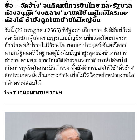
ซื้อ – จัดจ้าง’ จนติดหนี้การบินไทย และรัฐบาล
ต้องอนุมัติ ‘งบกลาง’ มาชดใช้ แต่ไม่มีใครแตะ
ต้องได้ ซ้ำยังถูกโยกย้ายให้ใหญ่ขึ้น
วันนี้ (22 กรกฎาคม 2565) ที่รัฐสภา เกียกกาย รังสิมันต์ โรม
สมาชิกสภาผู้แทนราษฎรแบบบัญชีรายชื่อและโฆษกพรรค
ก้าวไกล อภิปรายไม่ไว้วางใจ พลเอก ประยุทธ์ จันทร์โอชา
นายกรัฐมนตรี ในฐานะผู้บังคับบัญชาสูงสุดของข้าราชการ
ค้นหา
ตำรวจ ตามพระราชบัญญัติตำรวจแห่งชาติ กรณีปล่อยให้
SHARE
TWEET
LINE
EMAIL
เกิดการทุจริตในกองบินตำรวจ ทั้งยังมีการยอมให้ใช้ ‘ตั๋วช้าง’
อีกประเภทหนึ่งเป็นเกราะกำบังเพื่อไม่ให้ใครหรือหน่วยงานใด
กล้าตรวจสอบได้
โดย
THE MOMENTUM TEAM