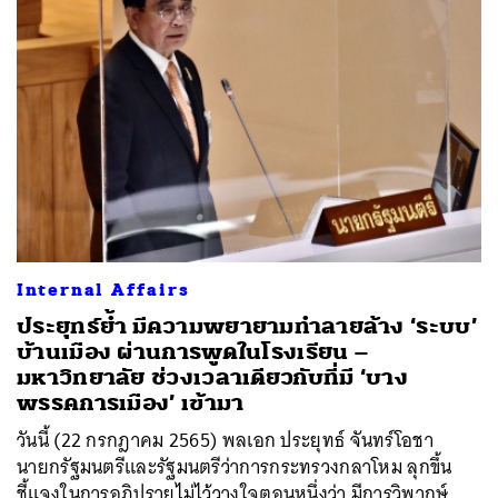
Internal Affairs
ประยุทธ์ย้ำ มีความพยายามทำลายล้าง ‘ระบบ’
บ้านเมือง ผ่านการพูดในโรงเรียน –
มหาวิทยาลัย ช่วงเวลาเดียวกับที่มี ‘บาง
พรรคการเมือง’ เข้ามา
วันนี้ (22 กรกฎาคม 2565) พลเอก ประยุทธ์ จันทร์โอชา
นายกรัฐมนตรีและรัฐมนตรีว่าการกระทรวงกลาโหม ลุกขึ้น
ชี้แจงในการอภิปรายไม่ไว้วางใจตอนหนึ่งว่า มีการวิพากษ์