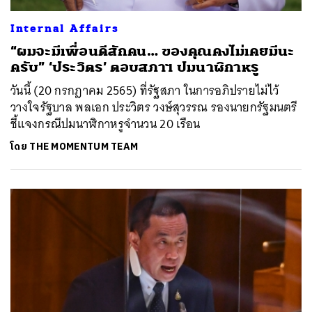
Internal Affairs
“ผมจะมีเพื่อนดีสักคน… ของคุณคงไม่เคยมีนะ
ครับ” ‘ประวิตร’ ตอบสภาฯ ปมนาฬิกาหรู
วันนี้ (20 กรกฎาคม 2565) ที่รัฐสภา ในการอภิปรายไม่ไว้
วางใจรัฐบาล พลเอก ประวิตร วงษ์สุวรรณ รองนายกรัฐมนตรี
ชี้แจงกรณีปมนาฬิกาหรูจำนวน 20 เรือน
โดย
THE MOMENTUM TEAM