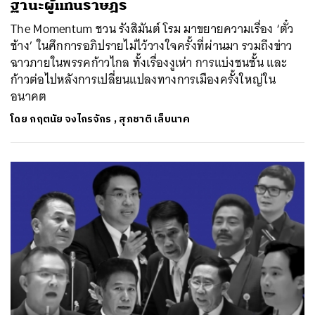
ฐานะผู้แทนราษฎร
The Momentum ชวน รังสิมันต์ โรม มาขยายความเรื่อง ‘ตั๋ว
ช้าง’ ในศึกการอภิปรายไม่ไว้วางใจครั้งที่ผ่านมา รวมถึงข่าว
ฉาวภายในพรรคก้าวไกล ทั้งเรื่องงูเห่า การแบ่งชนชั้น และ
ก้าวต่อไปหลังการเปลี่ยนแปลงทางการเมืองครั้งใหญ่ใน
อนาคต
โดย
กฤตนัย จงไกรจักร
,
สุภชาติ เล็บนาค