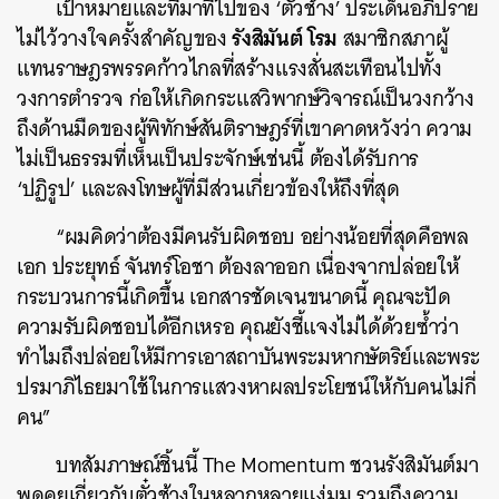
เป้าหมายและที่มาที่ไปของ ‘ตั๋วช้าง’ ประเด็นอภิปราย
รังสิมันต์ โรม
ไม่ไว้วางใจครั้งสำคัญของ
สมาชิกสภาผู้
แทนราษฎรพรรคก้าวไกลที่สร้างแรงสั่นสะเทือนไปทั้ง
วงการตำรวจ ก่อให้เกิดกระแสวิพากษ์วิจารณ์เป็นวงกว้าง
ถึงด้านมืดของผู้พิทักษ์สันติราษฎร์ที่เขาคาดหวังว่า ความ
ไม่เป็นธรรมที่เห็นเป็นประจักษ์เช่นนี้ ต้องได้รับการ
‘ปฏิรูป’ และลงโทษผู้ที่มีส่วนเกี่ยวข้องให้ถึงที่สุด
“ผมคิดว่าต้องมีคนรับผิดชอบ อย่างน้อยที่สุดคือพล
เอก ประยุทธ์ จันทร์โอชา ต้องลาออก เนื่องจากปล่อยให้
กระบวนการนี้เกิดขึ้น เอกสารชัดเจนขนาดนี้ คุณจะปัด
ความรับผิดชอบได้อีกเหรอ คุณยังชี้แจงไม่ได้ด้วยซ้ำว่า
ทำไมถึงปล่อยให้มีการเอาสถาบันพระมหากษัตริย์และพระ
ปรมาภิไธยมาใช้ในการแสวงหาผลประโยชน์ให้กับคนไม่กี่
คน”
บทสัมภาษณ์ชิ้นนี้ The Momentum ชวนรังสิมันต์มา
พูดคุยเกี่ยวกับตั๋วช้างในหลากหลายแง่มุม รวมถึงความ