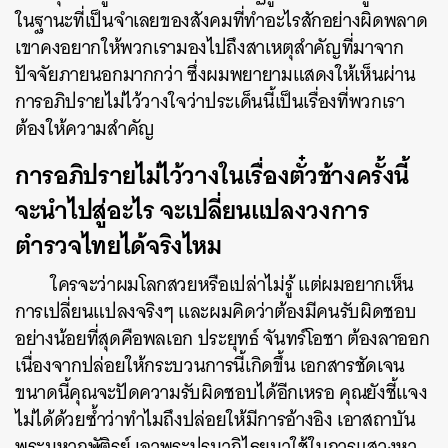
ในฐานะที่เป็นจำเลยของสังคมที่ทำอะไรสักอย่างผิดพลาด
SHARE
TWEET
LINE
EMAIL
เขาคงอยากให้พวกเรามองไปถึงสาเหตุสำคัญที่มาจาก
ปัจจัยภายนอกมากกว่า ซึ่งผมพยายามแสดงให้เห็นผ่าน
การอภิปรายไม่ไว้วางใจว่าประเด็นนี้เป็นเรื่องที่พวกเรา
ต้องให้ความสำคัญ
การอภิปรายไม่ไว้วางในเรื่องตั๋วช้างครั้งนี้
จะนำไปสู่อะไร จะเปลี่ยนแปลงวงการ
ตำรวจไทยได้จริงไหม
ใครจะว่าผมโลกสวยหรือเปล่าไม่รู้ แต่ผมอยากเห็น
การเปลี่ยนแปลงจริงๆ และผมคิดว่าต้องมีคนรับผิดชอบ
อย่างน้อยที่สุดคือพลเอก ประยุทธ์ จันทร์โอชา ต้องลาออก
เนื่องจากปล่อยให้กระบวนการนี้เกิดขึ้น เอกสารชัดเจน
ขนาดนี้คุณจะปัดความรับผิดชอบได้อีกเหรอ คุณยังชี้แจง
ไม่ได้ด้วยซ้ำว่าทำไมถึงปล่อยให้มีการอ้างอิง เอาสถาบัน
พระมหากษัติรย์ เอาพระปรมาภิไธยมาใช้ในการแสวงหา