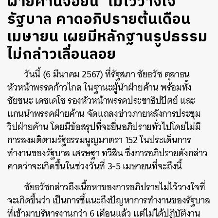
ฝ่ายค้านจ่อยื่น ‘ไม่ไว้วางใจ’
รัฐบาล คาดอภิปรายต้นเดือน
เมษายน เผยมีหลักฐานรูปธรรม
ไม่กล่าวเลื่อนลอย
วันนี้ (6 มีนาคม
2567
) ที่รัฐสภา ชัยธวัช ตุลาธน
หัวหน้าพรรคก้าวไกล ในฐานะผู้นำฝ่ายค้าน พร้อมทั้ง
ชัยชนะ เดชเดโช รองหัวหน้าพรรคประชาธิปปัตย์ และ
แกนนำพรรคฝ่ายค้าน จัดแถลงข่าวภายหลังการประชุม
วิปฝ่ายค้าน โดยมีข้อสรุปที่จะยื่นอภิปรายทั่วไปโดยไม่มี
การลงมติตามรัฐธรรมนูญมาตรา 152
ในประเด็น
การ
ทำงานของรัฐบาล เศรษฐา ทวีสิน ซึ่งการอภิปรายดังกล่าว
คาดว่าจะเกิดขึ้นในช่วงวันที่ 3-5 เมษายน
ที่จะถึง
นี้
ชัยธวัชกล่าวถึงเนื้อหาของการอภิปรายไม่ไว้วางใจที่
จะเกิดขึ้นว่า เป็นการชี้แนะถึงปัญหาการทำงานของรัฐบาล
ที่เข้ามาบริหารงานกว่า 6 เดือนแล้ว แต่ไม่ได้ปฏิบัติงาน