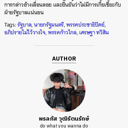
การกล่าวอ้างเลื่อนลอย และยืนยันว่าไม่มีการเกี้ยเซี้ยะกับ
ฝ่ายรัฐบาลแน่นอน
Tags:
รัฐบาล
,
นายกรัฐมนตรี
,
พรรคประชาธิปัตย์
,
อภิปรายไม่ไว้วางใจ
,
พรรคก้าวไกล
,
เศรษฐา ทวีสิน
AUTHOR
พรลภัส วุฒิรัตนรักษ์
do what you wanna do