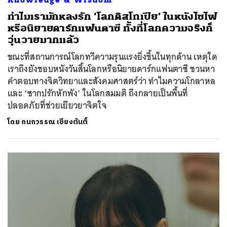
ทำไมเรามักหลงรัก ‘โลกดิสโทเปีย’ ในหนังไซไฟ
หรือนิยายดาร์กแฟนตาซี ทั้งที่โลกความจริงก็
วุ่นวายมากแล้ว
ขณะที่สถานการณ์โลกทวีความรุนแรงยิ่งขึ้นในทุกด้าน เหตุใด
เราถึงยังชอบหนังวันสิ้นโลกหรือนิยายดาร์กแฟนตาซี ชวนหา
คำตอบทางจิตวิทยาและสังคมศาสตร์ว่า ทำไมความโกลาหล
และ ‘ซากปรักหักพัง’ ในโลกสมมติ ถึงกลายเป็นพื้นที่
ปลอดภัยที่ช่วยเยียวยาจิตใจ
โดย
กนกวรรณ เชียงตันติ์