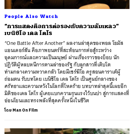
People Also Watch
“การแสดงคือการต่อรองกับความล้มเหลว”
เบนิซิโอ เดล โตโร
“One Battle After Another” ผลงานล่าสุดของพอล โธมัส
แอนเดอร์สัน คือภาพยนตร์ที่สะท้อนการต่อสู้ระหว่าง
อุดมการณ์และความเป็นมนุษย์ ผ่านเรื่องราวของบ็อบ นัก
ปฏิวัติผู้หลบหนีการตามล่าของรัฐ กับลูกสาวที่เติบโต
ท่ามกลางความหวาดกลัว โดยมีเซร์ฆิโอ ครูสอนคาราเต้ผู้
ถ่อมตน รับบทโดย เบนิซิโอ เดล โตโร เป็นศูนย์กลางของ
ศรัทธาและความหวังในโลกที่โหดร้าย บทบาทล่าสุดนี้เผยอีก
มิติของเดล โตโร ผู้เคยแบกความรุนแรงไว้บนบ่า สู่การแสดงที่
อ่อนโยนและทรงพลังที่สุดครั้งหนึ่งในชีวิต
โดย
Man On Film
ค้นหา