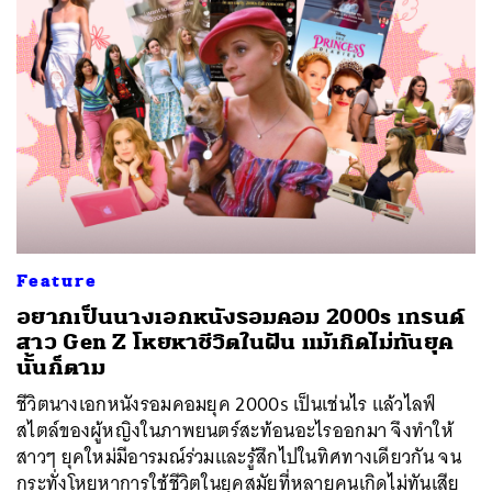
Feature
อยากเป็นนางเอกหนังรอมคอม 2000s เทรนด์
สาว Gen Z โหยหาชีวิตในฝัน แม้เกิดไม่ทันยุค
นั้นก็ตาม
ชีวิตนางเอกหนังรอมคอมยุค 2000s เป็นเช่นไร แล้วไลฟ์
สไตล์ของผู้หญิงในภาพยนตร์สะท้อนอะไรออกมา จึงทำให้
สาวๆ ยุคใหม่มีอารมณ์ร่วมและรู้สึกไปในทิศทางเดียวกัน จน
กระทั่งโหยหาการใช้ชีวิตในยุคสมัยที่หลายคนเกิดไม่ทันเสีย