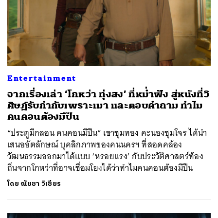
Entertainment
จากเรื่องเล่า ‘โกหว่า ทุ่งสง’ ที่หม่ำฟัง สู่หนังที่วิ
ศิษฏ์รับกำกับเพราะเมา และตอบคำถาม ทำไม
คนคอนต้องมีปืน
“ประตูมีกลอน คนคอนมีปืน” เขาชุมทอง คะนองชุมโจร ได้นำ
เสนออัตลักษณ์ บุคลิกภาพของคนนครฯ ที่สอดคล้อง
วัฒนธรรมออกมาได้แบบ ‘หรอยแรง’ กับประวัติศาสตร์ท้อง
ถิ่นจากโกหว่าที่อาจเชื่อมโยงได้ว่าทำไมคนคอนต้องมีปืน
โดย
ณัชชา วิเชียร