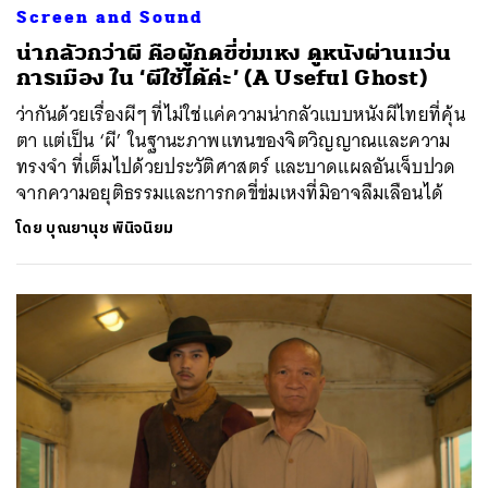
Screen and Sound
น่ากลัวกว่าผี คือผู้กดขี่ข่มเหง ดูหนังผ่านแว่น
การเมือง ใน ‘ผีใช้ได้ค่ะ’ (A Useful Ghost)
ว่ากันด้วยเรื่องผีๆ ที่ไม่ใช่แค่ความน่ากลัวแบบหนังผีไทยที่คุ้น
ตา แต่เป็น ‘ผี’ ในฐานะภาพแทนของจิตวิญญาณและความ
ทรงจำ ที่เต็มไปด้วยประวัติศาสตร์ และบาดแผลอันเจ็บปวด
จากความอยุติธรรมและการกดขี่ข่มเหงที่มิอาจลืมเลือนได้
โดย
บุณยานุช พินิจนิยม