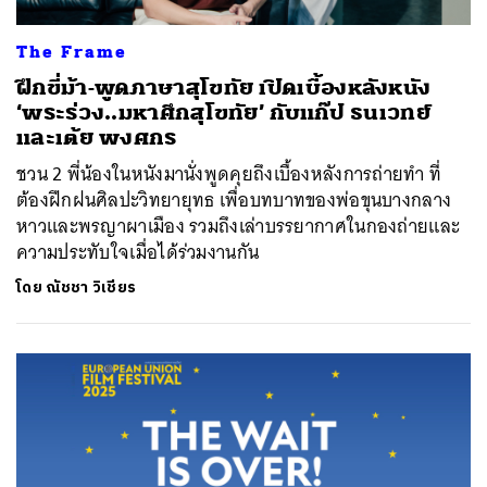
The Frame
ฝึกขี่ม้า-พูดภาษาสุโขทัย เปิดเบื้องหลังหนัง
‘พระร่วง..มหาศึกสุโขทัย’ กับแก๊ป ธนเวทย์
และเต้ย พงศกร
ชวน 2 พี่น้องในหนังมานั่งพูดคุยถึงเบื้องหลังการถ่ายทำ ที่
ต้องฝึกฝนศิลปะวิทยายุทธ เพื่อบทบาทของพ่อขุนบางกลาง
หาวและพรญาผาเมือง รวมถึงเล่าบรรยากาศในกองถ่ายและ
ความประทับใจเมื่อได้ร่วมงานกัน
โดย
ณัชชา วิเชียร