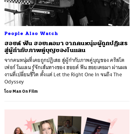
People Also Watch
ฮอยต์ ฟัน ฮอยเตอมา จากคนหนุ่มผู้ถูกปฏิเสธ
สู่ผู้กำกับภาพคู่บุญของโนแลน
จากคนหนุ่มที่เคยถูกปฏิเสธ สู่ผู้กำกับภาพคู่บุญของ คริสโต
เฟอร์ โนแลน รู้จักเส้นทางของ ฮอยต์ ฟัน ฮอยเตอมา ผ่านผล
งานที่เปลี่ยนชีวิต ตั้งแต่ Let the Right One In จนถึง The
Odyssey
โดย
Man On Film