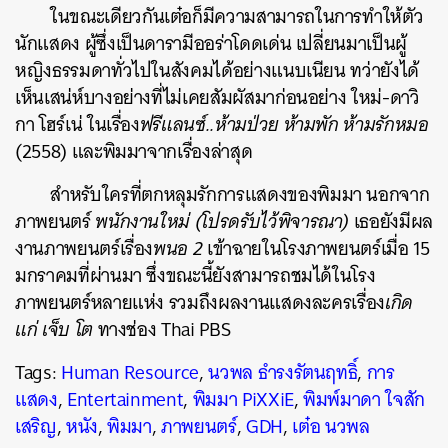
ในขณะเดียวกันเต๋อก็มีความสามารถในการทำให้ตัว
นักแสดง ผู้ซึ่งเป็นดารามีออร่าโดดเด่น เปลี่ยนมาเป็นผู้
หญิงธรรมดาทั่วไปในสังคมได้อย่างแนบเนียน ทว่ายังได้
เห็นเสน่ห์บางอย่างที่ไม่เคยสัมผัสมาก่อนอย่าง ใหม่-ดาวิ
กา โฮร์เน่ ในเรื่อง
ฟรีแลนซ์..ห้ามป่วย ห้ามพัก ห้ามรักหมอ
(2558) และพิมมาจากเรื่องล่าสุด
สำหรับใครที่ตกหลุมรักการแสดงของพิมมา นอกจาก
ภาพยนตร์
พนักงานใหม่ (โปรดรับไว้พิจารณา)
เธอยังมีผล
งานภาพยนตร์เรื่อง
พนอ 2
เข้าฉายในโรงภาพยนตร์เมื่อ 15
มกราคมที่ผ่านมา ซึ่งขณะนี้ยังสามารถชมได้ในโรง
ภาพยนตร์หลายแห่ง รวมถึงผลงานแสดงละครเรื่อง
เกิด
แก่ เจ็บ โต
ทางช่อง Thai PBS
Tags:
Human Resource
,
นวพล ธำรงรัตนฤทธิ์
,
การ
แสดง
,
Entertainment
,
พิมมา PiXXiE
,
พิมพ์มาดา ใจสัก
เสริญ
,
หนัง
,
พิมมา
,
ภาพยนตร์
,
GDH
,
เต๋อ นวพล