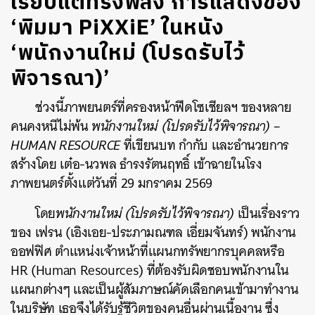
เรียบแต่ทรงพลัง การแสดงของ
‘พิมมา PiXXiE’ ในหนัง
‘พนักงานใหม่ (โปรดรับไว้
พิจารณา)’
ช่วงนี้ภาพยนตร์ที่ครองหน้าฟีดโซเชียลฯ ของหลาย
คนคงหนีไม่พ้น
พนักงานใหม่ (โปรดรับไว้พิจารณา) –
HUMAN RESOURCE
ที่เขียนบท กำกับ และอำนวยการ
สร้างโดย เต๋อ-นวพล ธำรงรัตนฤทธิ์ เข้าฉายในโรง
ภาพยนตร์ตั้งแต่วันที่ 29 มกราคม 2569
โดย
พนักงานใหม่ (โปรดรับไว้พิจารณา)
เป็นเรื่องราว
ของ เฟรน (เอิงเอย-ประภามณฑล เอี่ยมจันทร์) พนักงาน
ออฟฟิศ ตำแหน่งเจ้าหน้าที่แผนกทรัพยากรบุคคลหรือ
HR (Human Resources) ที่ต้องรับผิดชอบพนักงานใน
แผนกต่างๆ และเป็นผู้สัมภาษณ์คัดเลือกคนเข้ามาทำงาน
ในบริษัท เธอจึงได้รับรู้ชีวิตของคนอื่นผ่านเนื้องาน ซึ่ง