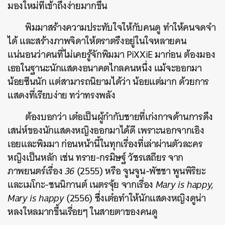
มองใหม่ที่เข้าถึงง่ายมากขึ้น
ค้นหา
พิมมาสร้างความประทับใจให้กับคนดู ทำให้คนจดจำ
SHARE
TWEET
LINE
EMAIL
ได้ และสร้างภาพจิดาให้ตราตรึงอยู่ในใจหลายคน
แน่นอนว่าคนที่ไม่เคยรู้จักพิมมา PiXXiE มาก่อน ต้องมอง
เธอในฐานะนักแสดงอนาคตไกลคนหนึ่ง แม้จะออกมา
น้อยซีนนัก แต่สามารถนิยามได้ว่า น้อยแต่มาก ด้วยการ
แสดงที่เรียบง่าย ทว่าทรงพลัง
ต้องบอกว่า เต๋อเป็นผู้กำกับชายที่เก่งกาจด้านการดึง
เสน่ห์ของนักแสดงหญิงออกมาได้ดี เพราะนอกจากเอิง
เอยและพิมมา ก่อนหน้านี้ในทุกเรื่องที่เล่าผ่านตัวละคร
หญิงเป็นหลัก เช่น ทราย-กรมิษฐ์ วัชรเสถียร จาก
ภาพยนตร์เรื่อง
36
(2555) หรือ จูนจูน-พัชชา พูนพิริยะ
และเมโกะ-ชนนิกานต์ เนตรจุ้ย จากเรื่อง
Mary is happy,
Mary is happy
(2556) ซึ่งเต๋อทำให้นักแสดงหญิงดูน่า
หลงใหลมากขึ้นเรื่อยๆ ในสายตาของคนดู