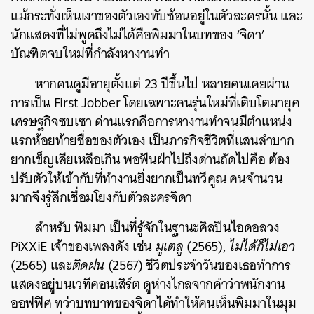
แม้กระทั่งเห็นเงาของตัวเองทับซ้อนอยู่ในตัวละครนั้น และ
นักแสดงที่ไม่พูดถึงไม่ได้คือพิมมาในบทของ ‘จิดา’
บัณฑิตจบใหม่ที่กำลังหางานทำ
หากคนดูมีอายุตั้งแต่ 23 ปีขึ้นไป หลายคนเคยผ่าน
การเป็น First Jobber โดยเฉพาะคนรุ่นใหม่ที่เติบโตมายุค
เศรษฐกิจซบเซา ด่านแรกคือการหางานทำจนมีตำแหน่ง
แรกห้อยท้ายชื่อของตัวเอง เป็นภารกิจชีวิตที่แสนลำบาก
ยากเข็ญเสียเหลือเกิน พอฟันฝ่าไปถึงด่านถัดไปคือ ต้อง
ปรับตัวให้เข้ากับที่ทำงานยิ่งยากเป็นทวีคูณ คนจำนวน
มากจึงรู้สึกเชื่อมโยงกับตัวละครจิดา
สำหรับ พิมมา เป็นที่รู้จักในฐานะศิลปินไอดอลวง
PiXXiE เจ้าของเพลงดัง เช่น
มูเตลู
(2565),
ไม่ได้ก็ไม่เอา
(2565) และ
ติดฝน
(2567) ชีวิตประจำวันของเธอทำการ
แสดงอยู่บนเวทีคอนเสิร์ต ดูห่างไกลจากคำว่าพนักงาน
ออฟฟิศ ทว่าบทบาทของจิดาได้ทำให้คนเห็นพิมมาในมุม