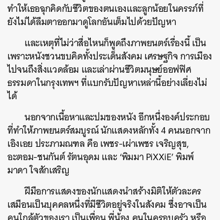
ทำให้เธอฉุกคิดกับชีวิตของตนเองและลูกน้อยในครรภ์ที่
ยังไม่ได้ลืมตาออกมาดูโลกอันเต็มไปด้วยปัญหา
และเหตุที่ไม่ว่าสื่อไหนก็พูดถึงภาพยนตร์เรื่องนี้ เป็น
เพราะหนังชวนขบคิดทั้งประเด็นสังคม เศรษฐกิจ การเมือง
ไปจนถึงสิ่งแวดล้อม และเล่าผ่านชีวิตมนุษย์ออฟฟิศ
ธรรมดาในกรุงเทพฯ ที่แบกรับปัญหาเหล่านี้อย่างเลี่ยงไม่
ได้
นอกจากเนื้อหาและปมของหนัง อีกหนึ่งองค์ประกอบ
ที่ทำให้ภาพยนตร์สมบูรณ์ นักแสดงหลักทั้ง 4 คนนอกจาก
เอิงเอย ประภามณฑล คือ เพชร-เผ่าเพชร เจริญสุข,
อะตอม-ชนกันต์ รัตนอุดม และ ‘พิมมา PiXXiE’ พิมพ์
มาดา ใจสักเสริญ
ฝีมือการแสดงของนักแสดงนำสร้างมิติให้ตัวละคร
เสมือนเป็นบุคคลหนึ่งที่มีชีวิตอยู่จริงในสังคม ซึ่งอาจเป็น
คนใกล้ตัวของเรา เป็นเพื่อน พี่น้อง คนในครอบครัว หรือ