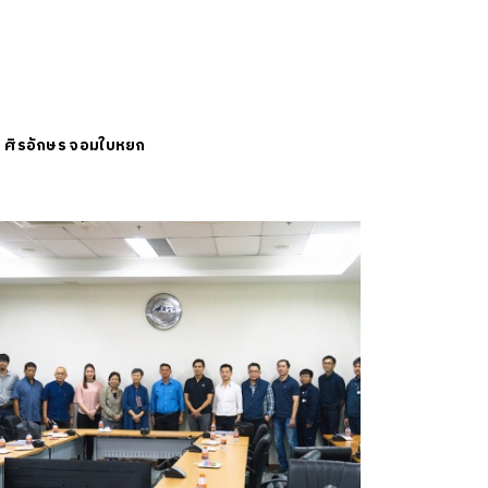
ย
ศิรอักษร จอมใบหยก