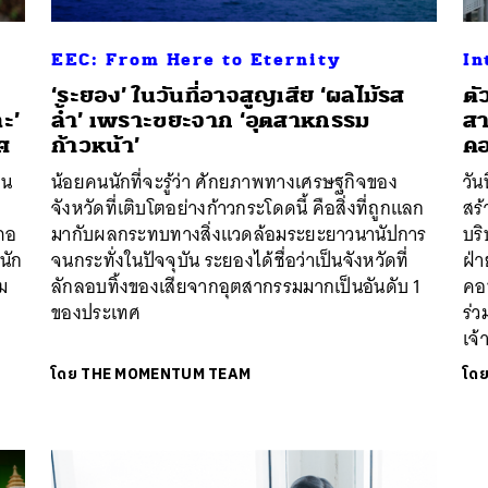
EEC: From Here to Eternity
In
‘ระยอง’ ในวันที่อาจสูญเสีย ‘ผลไม้รส
ตั
ละ’
ล้ำ’ เพราะขยะจาก ‘อุตสาหกรรม
สา
นหา
ศ
ก้าวหน้า’
คอ
SHARE
TWEET
LINE
EMAIL
าน
น้อยคนนักที่จะรู้ว่า ศักยภาพทางเศรษฐกิจของ
วัน
จังหวัดที่เติบโตอย่างก้าวกระโดดนี้ คือสิ่งที่ถูกแลก
สร้
ภอ
มากับผลกระทบทางสิ่งแวดล้อมระยะยาวนานัปการ
บริ
นัก
จนกระทั่งในปัจจุบัน ระยองได้ชื่อว่าเป็นจังหวัดที่
ฝ่า
ม
ลักลอบทิ้งของเสียจากอุตสากรรมมากเป็นอันดับ 1
คอ
ของประเทศ
ร่
เจ้
โดย
THE MOMENTUM TEAM
โด