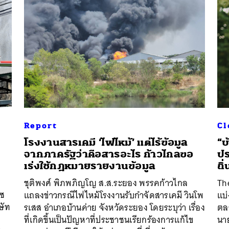
Report
Cl
โรงงานสารเคมี ‘ไฟไหม้’ แต่ไร้ข้อมูล
“บ
จากภาครัฐว่าคือสารอะไร ก้าวไกลขอ
ปร
เร่งใช้กฎหมายรายงานข้อมูล
ถิ
ชุติพงศ์ พิภพภิญโญ ส.ส.ระยอง พรรคก้าวไกล
Th
โซ
แถลงข่าวกรณีไฟไหม้โรงงานรับกำจัดสารเคมี วินโพ
แบ่
ษัท
รเสส อำเภอบ้านค่าย จังหวัดระยอง โดยระบุว่า เรื่อง
ตล
ที่เกิดขึ้นเป็นปัญหาที่ประชาชนเรียกร้องการแก้ไข
นา