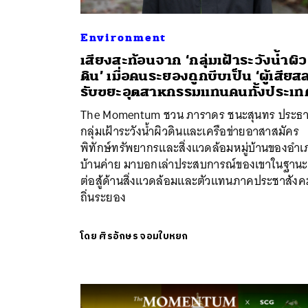
Environment
เสียงสะท้อนจาก ‘กลุ่มเฝ้าระวังน้ำผิว
ดิน’ เมื่อคนระยองถูกบีบเป็น ‘ผู้เสียส
ค้
รับขยะอุตสาหกรรมแทนคนทั้งประเท
The Momentum ชวน ภาราดร ชนะสุนทร ประธ
กลุ่มเฝ้าระวังน้ำผิวดินและเครือข่ายอาสาสมัคร
พิทักษ์ทรัพยากรและสิ่งแวดล้อมหมู่บ้านของอำเ
บ้านค่าย มาบอกเล่าประสบการณ์ของเขาในฐานะ
ต่อสู้ด้านสิ่งแวดล้อมและตัวแทนภาคประชาสังค
ถิ่นระยอง
โดย
ศิรอักษร จอมใบหยก