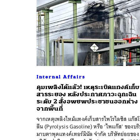
Internal Affairs
คุมเพลิงได้แล้ว! เหตุระเบิดแทงค์เก็บ
สารระยอง หลังประกาศภาวะฉุกเฉิน
ระดับ 2 สั่งอพยพประชาชนออกห่าง
จากพื้นที่
จากเหตุเพลิงไหม้แทงค์เก็บสารไพโรไลซิส แก๊ส
ลีน (Pyrolysis Gasoline) หรือ ‘ไพแก๊ส’ ของบริ
มาบตาพุดแทงค์เทอร์มินัล จำกัด บริษัทย่อยของ