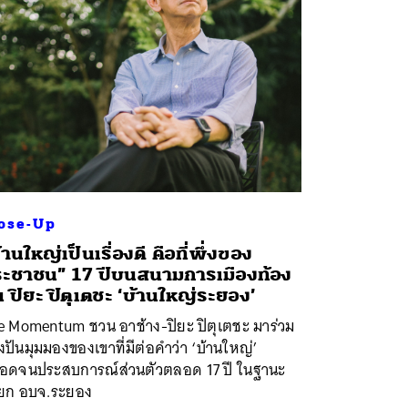
ose-Up
้านใหญ่เป็นเรื่องดี คือที่พึ่งของ
ะชาชน” 17 ปีบนสนามการเมืองท้อง
่น ปิยะ ปิตุเตชะ ‘บ้านใหญ่ระยอง’
e Momentum ชวน อาช้าง-ปิยะ ปิตุเตชะ มาร่วม
งปันมุมมองของเขาที่มีต่อคำว่า ‘บ้านใหญ่’
อดจนประสบการณ์ส่วนตัวตลอด 17 ปี ในฐานะ
ยก อบจ.ระยอง