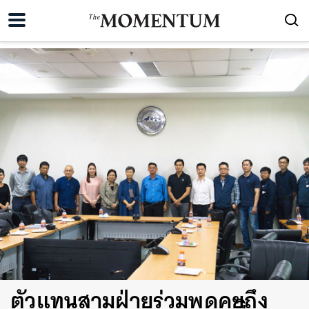
ตัวแทนสามฝ่ายร่วมพูดคุยถึง