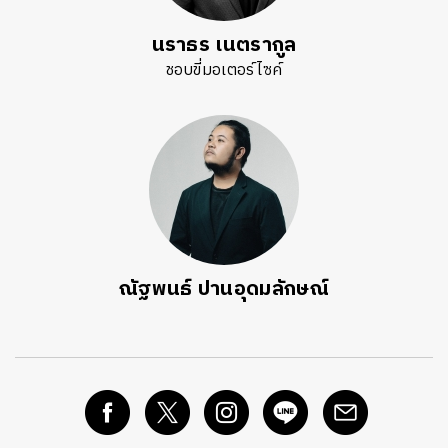
นราธร เนตรากูล
ชอบขี่มอเตอร์ไซค์
ณัฐพนธ์ ปานอุดมลักษณ์