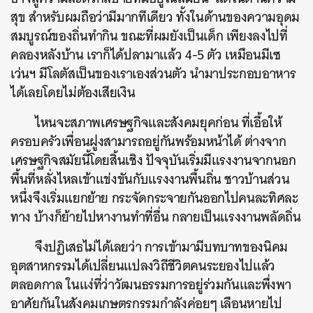
สุข สำหรับผมถือว่ามีมากทีเดียว ทั้งในด้านของความอุดม
สมบูรณ์ของถิ่นทำกิน ขณะที่ผมยังเป็นเด็ก เพียงลงไปที่
คลองหลังบ้าน เราก็ได้ปลามาแล้ว 4-5 ตัว เหมือนมีเซ
เว่นฯ มีโลตัสเป็นของเราเองส่วนตัว นำมาประกอบอาหาร
ได้เลยโดยไม่ต้องเสียเงิน
ไหนจะสภาพเศรษฐกิจและสังคมยุคก่อน ที่เอื้อให้
ครอบครัวเพื่อนฝูงสามารถอยู่กันพร้อมหน้าได้ ต่างจาก
เศรษฐกิจสมัยนี้โดยสิ้นเชิง ปัจจุบันเริ่มมีแรงงานจากนอก
พื้นที่หลั่งไหลเข้าแข่งขันกับแรงงานพื้นถิ่น ชาวบ้านส่วน
หนึ่งจึงเริ่มแยกย้าย กระจัดกระจายกันออกไปคนละทิศละ
ทาง บ้างก็ย้ายไปหางานทำที่อื่น กลายเป็นแรงงานพลัดถิ่น
จึงปฏิเสธไม่ได้เลยว่า การเข้ามามีบทบาทของนิคม
อุตสาหกรรมได้เปลี่ยนแปลงวิถีชีวิตคนระยองไปแล้ว
ตลอดกาล ในแง่ที่ว่าวัฒนธรรมการอยู่ร่วมกันและพึ่งพา
อาศัยกันในสังคมเกษตรกรรมกำลังค่อยๆ เลือนหายไป