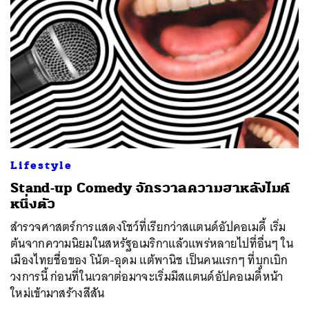
Lifestyle
Stand-up Comedy จักรวาลความฮาหลังไมค์
หนึ่งตัว
สำรวจศาสตร์การแสดงโชว์ที่เรียกว่าสแตนด์อัปคอเมดี้ เริ่ม
ต้นจากความนิยมในสหรัฐอเมริกาแล้วแพร่หลายไปที่อื่นๆ ใน
เมืองไทยชื่อของ โน้ต-อุดม แต้พานิช เป็นคนแรกๆ ที่บุกเบิก
ค้นหา
วงการนี้ ก่อนที่ในเวลาต่อมาจะเริ่มมีสแตนด์อัปคอเมดี้หน้า
SHARE
TWEET
LINE
EMAIL
ใหม่เข้ามาสร้างสีสัน