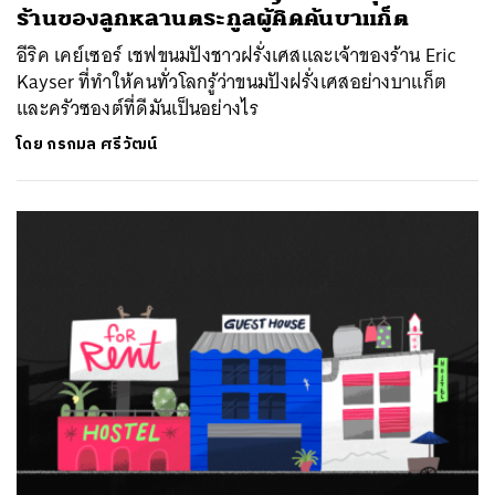
ร้านของลูกหลานตระกูลผู้คิดค้นบาแก็ต
อีริค เคย์เซอร์ เชฟขนมปังชาวฝรั่งเศสและเจ้าของร้าน Eric
Kayser ที่ทำให้คนทั่วโลกรู้ว่าขนมปังฝรั่งเศสอย่างบาแก็ต
และครัวซองต์ที่ดีมันเป็นอย่างไร
โดย
กรกมล ศรีวัฒน์