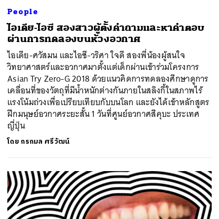
People
ไอเดีย-ไอซี สองสาวผู้ตั้งคำถามและหาคำตอบ
ผ่านการทดลองบนห้วงอวกาศ
ไอเดีย-ศวัสมน และไอซี-วริศา ใจดี สองพี่น้องผู้สนใจ
วิทยาศาสตร์และอวกาศมาตั้งแต่เด็กผ่านเข้าร่วมโครงการ
Asian Try Zero-G 2018 ด้วยแนวคิดการทดลองศึกษาดูการ
เคลื่อนที่ของวัตถุที่มีน้ำหนักต่างกันภายในสลิงกี้ในสภาพไร้
แรงโน้มถ่วงเพื่อเปรียบเทียบกับบนโลก และยังได้เข้าหลักสูตร
ฝึกมนุษย์อวกาศระยะสั้น 1 วันที่ศูนย์อวกาศสึคุบะ ประเทศ
ญี่ปุ่น
โดย
กรกมล ศรีวัฒน์