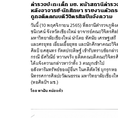
ตำรวจปะทะเด็ก มช. หน้าสถานีตำรว
หลังอาจารย์-นักศึกษา รายงานตัวกร
ถูกอดีตคณบดีวิจิตรศิลป์แจ้งความ
วันนี้ (10 พฤศจิกายน 2565) ที่สถานีตำรวจภูพิ
ชนิเวศน์ จังหวัดเชียงใหม่ อาจารย์คณะวิจิตรศิลป
มหาวิทยาลัยเชียงใหม่ นำโดย ทัศนัย เศรษฐเสรี
ค้
และศรยุทธ เอี่ยมเอื้อยุทธ และนักศึกษาคณะวิจิ
ศิลป์ ยศสุนทร รัตตประดิษฐ์ เข้ารับทราบข้อกล่า
กรณี อัศวิณีย์ หวานจริง อดีตคณบดีคณะวิจิตรศิ
ได้แจ้งความกล่าวหาว่าทั้ง 3 คนบุกเข้าไป
อสังหาริมทรัพย์ของผู้อื่นฯ ในคดีตัดโซ่ บุกรุกหอ
นิทรรศการศิลปะวัฒนธรรม มหาวิทยาลัยเชียงให
(หอศิลป์ฯ มช.)
โดย
พาฝัน หน่อแก้ว