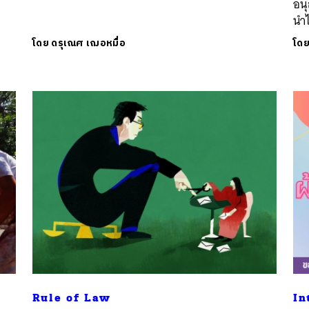
อนุ
นำไ
โดย
ดรุเณศ เฌอหมื่อ
โด
Rule of Law
In