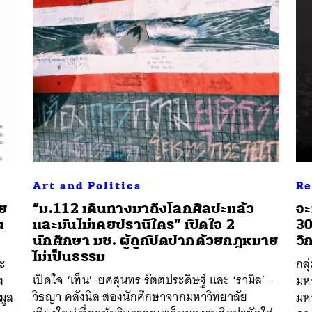
Art and Politics
Re
ย
“ม.112 เดินทางมาถึงโลกศิลปะแล้ว
จะ
น
และมันไม่เคยปรานีใคร” เปิดใจ 2
30
นักศึกษา มช. ผู้ถูกปิดปากด้วยกฎหมาย
วิ
ไม่เป็นธรรม
ะ
กล
เปิดใจ ‘เท็น’-ยศสุนทร รัตตประดิษฐ์ และ ‘รามิล’ -
ง
มหา
วิธญา คลังนิล สองนักศึกษาจากมหาวิทยาลัย
มูล
มห