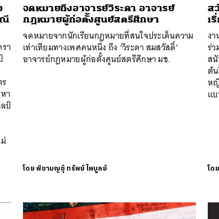
จ
จดหมายถึงอาจารย์วิระดา อาจารย์
สว
ณี
กฎหมายผู้ก่อตั้งศูนย์สตรีศึกษา
เร
จดหมายจากนักเรียนกฎหมายที่สนใจประเด็นความ
งา
งครา
เท่าเทียมทางเพศคนหนึ่ง ถึง ‘วิระดา สมสวัสดิ์’
ร่ว
์
อาจารย์กฎหมายผู้ก่อตั้งศูนย์สตรีศึกษา มช.
สนั
ต้น
นหา
ตร
หญิ
SHARE
TWEET
LINE
EMAIL
วหา
แบ
ลป์
ม่
โดย
พิชามญชุ์ ทรัพย์ไพบูลย์
โด