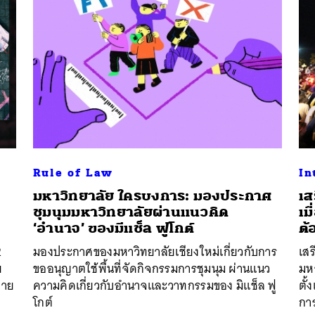
Rule of Law
In
มหาวิทยาลัย ใครบงการ: มองประกาศ
เส
ชุมนุมมหาวิทยาลัยผ่านแนวคิด
เม
‘อำนาจ’ ของมีแช็ล ฟูโกต์
ต้
2
มองประกาศของมหาวิทยาลัยเชียงใหม่เกี่ยวกับการ
เสร
ย
ขออนุญาตใช้พื้นที่จัดกิจกรรมการชุมนุม ผ่านแนว
มห
ข่าย
ความคิดเกี่ยวกับอำนาจและวาทกรรมของ มิแช็ล ฟู
ตั้
โกต์
กา