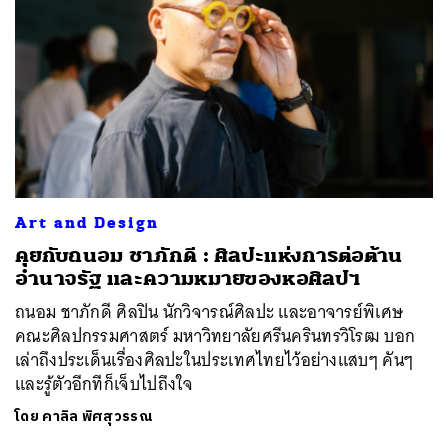
Art and Design
คุยกับถนอม ชาภักดี : ศิลปะแห่งการต่อต้าน
อำนาจรัฐ และความหมายของหอศิลปฯ
ถนอม ชาภักดี ศิลปิน นักวิจารณ์ศิลปะ และอาจารย์พิเศษ
คณะศิลปกรรมศาสตร์ มหาวิทยาลัยศรีนครินทรวิโรฒ บอก
เล่าถึงประเด็นเรื่องศิลปะในประเทศไทยไว้อย่างแสบๆ คันๆ
และรู้ตัวอีกทีก็เจ็บไปถึงใจ
โดย
คาลิล พิศสุวรรณ