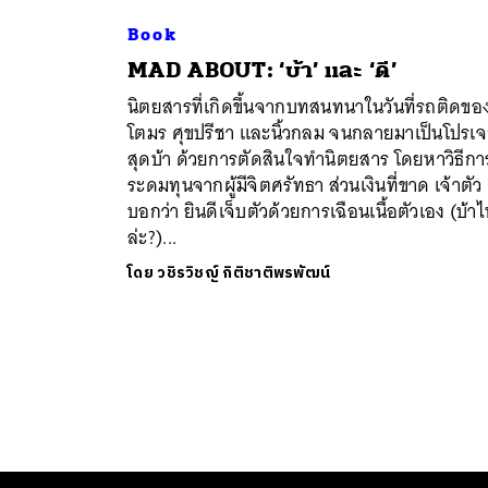
Book
MAD ABOUT: ‘บ้า’ และ ‘ดี’
นิตยสารที่เกิดขึ้นจากบทสนทนาในวันที่รถติดขอ
โตมร ศุขปรีชา และนิ้วกลม จนกลายมาเป็นโปรเจ
สุดบ้า ด้วยการตัดสินใจทำนิตยสาร โดยหาวิธีกา
ระดมทุนจากผู้มีจิตศรัทธา ส่วนเงินที่ขาด เจ้าตัว
บอกว่า ยินดีเจ็บตัวด้วยการเฉือนเนื้อตัวเอง (บ้า
ล่ะ?)...
โดย
วชิรวิชญ์ กิติชาติพรพัฒน์