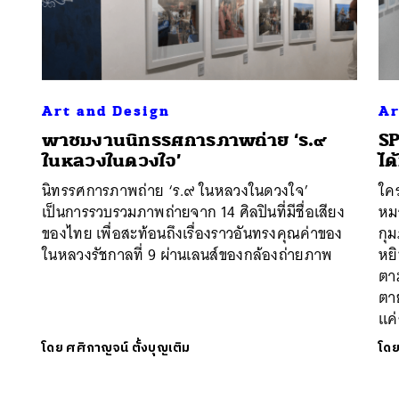
Art and Design
Ar
พาชมงานนิทรรศการภาพถ่าย ‘ร.๙
​S
ในหลวงในดวงใจ’
ได
นิทรรศการภาพถ่าย ‘ร.๙ ในหลวงในดวงใจ’
ใคร
เป็นการรวบรวมภาพถ่ายจาก 14 ศิลปินที่มีชื่อเสียง
หมา
ของไทย เพื่อสะท้อนถึงเรื่องราวอันทรงคุณค่าของ
กุม
ในหลวงรัชกาลที่ 9 ผ่านเลนส์ของกล้องถ่ายภาพ
หย
ตาม
ตา
แค่
โดย
ศศิกาญจน์ ตั้งบุญเติม
โด