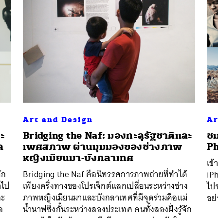
Art and Design
Ar
ทะ
Bridging the Naf: มองทะลุรัฐชาติและ
ชม
ด
เพศสภาพ ผ่านมุมมองของช่างภาพ
P
หญิงเมียนมา-บังกลาเทศ
เข้
ัก
Bridging the Naf คือนิทรรศการภาพถ่ายที่ทำได้
iP
ำไป
เพียงครึ่งทางของโปรเจ็กต์แลกเปลี่ยนระหว่างช่าง
ไป
ละ
ภาพหญิงเมียนมาและบังกลาเทศที่มีจุดร่วมคือแม่
อย่
อ
น้ำนาฟซึ่งกั้นระหว่างสองประเทศ คนทั้งสองฝั่งรู้จัก