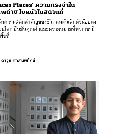
aces Places’ ความทรงจำใน
พถ่าย ใบหน้าในสถานที่
รึกความสลักสำคัญของชีวิตคนตัวเล็กตัวน้อยลง
บนโลก ยืนยันคุณค่าและความหมายที่พวกเขามี
ื้นที่
ย
ดาวุธ ศาสนพิทักษ์