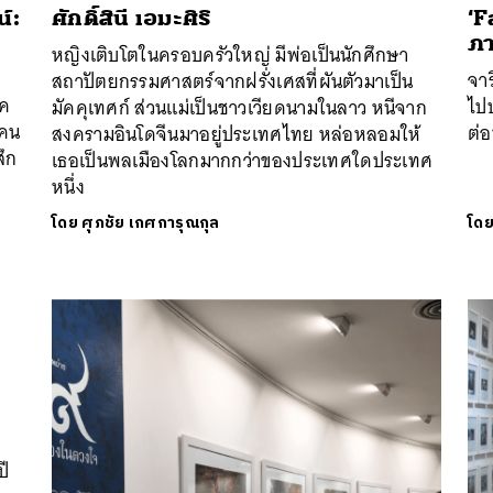
์:
ศักดิ์สินี เอมะศิริ
‘F
ภา
หญิงเติบโตในครอบครัวใหญ่ มีพ่อเป็นนักศึกษา
จา
สถาปัตยกรรมศาสตร์จากฝรั่งเศสที่ผันตัวมาเป็น
งค
ไป
มัคคุเทศก์ ส่วนแม่เป็นชาวเวียดนามในลาว หนีจาก
้คน
ต่อพ
สงครามอินโดจีนมาอยู่ประเทศไทย หล่อหลอมให้
สึก
เธอเป็นพลเมืองโลกมากกว่าของประเทศใดประเทศ
หนึ่ง
โดย
ศุภชัย เกศการุณกุล
โด
นหา
SHARE
TWEET
LINE
EMAIL
ปี