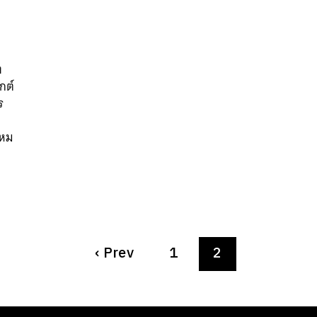
ง
กต์
ร
ไหม
‹
Prev
1
2