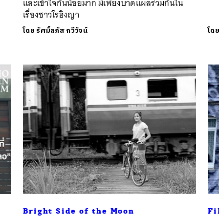
และเข้าใจกันน้อยมาก มีเพียงบาดแผลร่วมกันใน
เรื่องชาวโรฮิงญา
โดย
รัศมิ์ลภัส กวีวัจน์
โด
Bright Side of the Moon
Fi