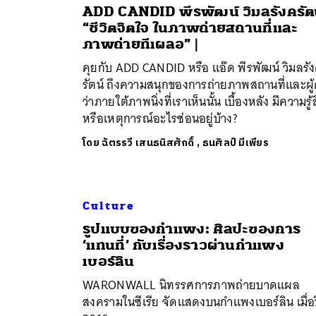
ADD CANDID พีรพัฒน์ วิมลรังครัตน
“ชีวิตจิตใจ ในภาพถ่ายสถานที่และ
ภาพถ่ายทีเผลอ” |
คุยกับ ADD CANDID หรือ แอ๊ด พีรพัฒน์ วิมลรั
รัตน์ ถึงความสนุกของการถ่ายภาพสถานที่และผู
ว่าภายใต้ภาพนิ่งที่เราเห็นนั้น เบื้องหลัง มีความรู้
หรือเหตุการณ์อะไรซ่อนอยู่บ้าง?
โดย
ฉัตรรวี เสนธนิสศักดิ์
,
ธนศิลป์ มีเพียร
ค้
Culture
รูปแบบของกำแพง: ศิลปะของการ
‘แทนที่’ กับเรื่องราวผ่านกำแพง
เบอร์ลิน
WARONWALL นิทรรศการภาพถ่ายบาดแผล
สงครามในซีเรีย จัดแสดงบนกำแพงเบอร์ลิน เมื่อ