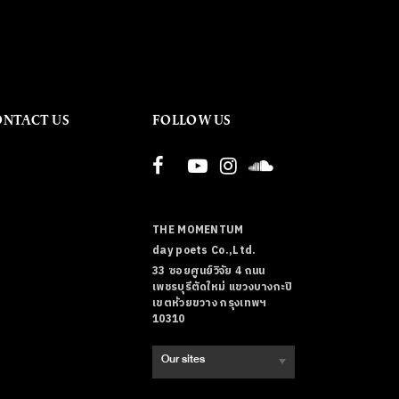
ONTACT US
FOLLOW US
THE MOMENTUM
day poets Co.,Ltd.
33 ซอยศูนย์วิจัย 4 ถนน
เพชรบุรีตัดใหม่ แขวงบางกะปิ
เขตห้วยขวาง กรุงเทพฯ
10310