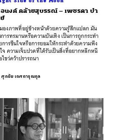
ight Side of the Moon
อนงค์ คล้ายสุบรรณ์ – เพชรดา ปา
ย์
องภาพที่อยู่ข้างหน้าด้วยความรู้สึกแปลก มัน
็นการทรมานหรือความบันเทิง เป็นการถูกกระทำ
วยการขืนใจหรือการยอมให้กระทำด้วยความพึง
จ ความเจ็บปวดที่ได้รับเป็นสิ่งที่อยากหลีกหนี
ือไขว่คว้าปรารถนา
ย
ศุภชัย เกศการุณกุล