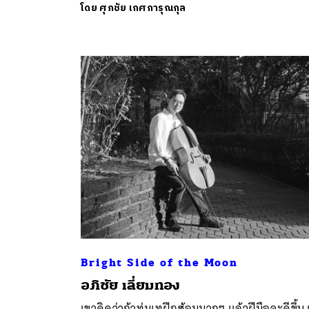
โดย
ศุภชัย เกศการุณกุล
Bright Side of the Moon
อภิชัย เลี่ยมทอง
เขาคิดว่าถ้าทุ่มเทฝึกซ้อมมากๆ แล้วฝีมือจะดีขึ้น 