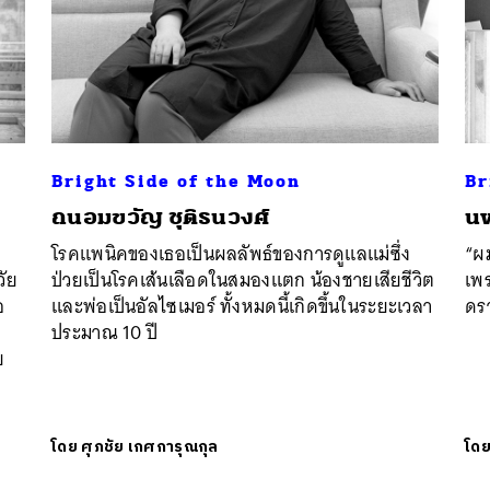
Bright Side of the Moon
Br
ถนอมขวัญ ชุติธนวงศ์
นพ
โรคแพนิคของเธอเป็นผลลัพธ์ของการดูแลแม่ซึ่ง
“ผม
วัย
ป่วยเป็นโรคเส้นเลือดในสมองแตก น้องชายเสียชีวิต
เพ
อ
และพ่อเป็นอัลไซเมอร์ ทั้งหมดนี้เกิดขึ้นในระยะเวลา
ดรา
ประมาณ 10 ปี
ย
โดย
ศุภชัย เกศการุณกุล
โด