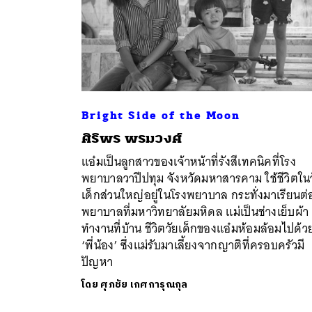
Bright Side of the Moon
ศิริพร พรมวงศ์
แอ๋มเป็นลูกสาวของเจ้าหน้าที่รังสีเทคนิคที่โรง
พยาบาลวาปีปทุม จังหวัดมหาสารคาม ใช้ชีวิตใน
เด็กส่วนใหญ่อยู่ในโรงพยาบาล กระทั่งมาเรียนต่
พยาบาลที่มหาวิทยาลัยมหิดล แม่เป็นช่างเย็บผ้า
ทำงานที่บ้าน ชีวิตวัยเด็กของแอ๋มห้อมล้อมไปด้ว
‘พี่น้อง’ ซึ่งแม่รับมาเลี้ยงจากญาติที่ครอบครัวมี
ปัญหา
โดย
ศุภชัย เกศการุณกุล