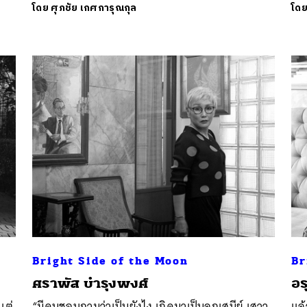
โดย
ศุภชัย เกศการุณกุล
โด
Bright Side of the Moon
Br
ศราพัส บำรุงพงศ์
อร
แต่
“มีคนชอบถามว่าเป็นยังไง เกิดมาเป็นลูกเสนีย์ เสาว
แล้