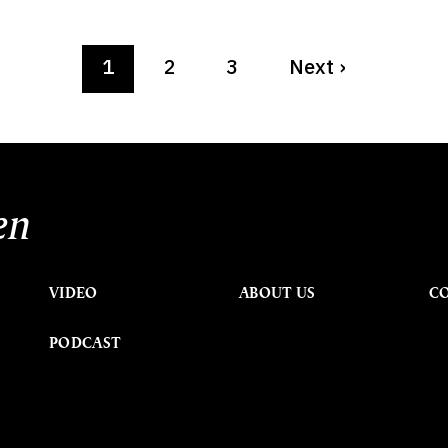
1
2
3
Next
›
en
VIDEO
ABOUT US
C
PODCAST