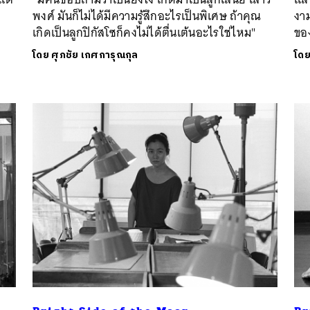
พงศ์ มันก็ไม่ได้มีความรู้สึกอะไรเป็นพิเศษ ถ้าคุณ
งา
เกิดเป็นลูกปิกัสโซก็คงไม่ได้ตื่นเต้นอะไรใช่ไหม"
ของ
โดย
ศุภชัย เกศการุณกุล
โด
นหา
SHARE
TWEET
LINE
EMAIL