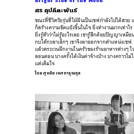
Bright Side of the Moon
ศร คุปคีตะพันธ์
ขณะที่ชีวิตวัยรุ่นที่ใฝ่ฝันเป็นเชฟกำลังไปได้สวย แ
ก็สร้างความขัดแย้งขึ้นในใจ ยิ่งทำงานมากเท่าไร
ยิ่งรู้ตัวว่าไม่รู้อะไรเลย เขารู้สึกด้อยปัญญาเหมือ
กบใต้กะลาเล็กๆ เขาจึงลาออกจากตำแหน่งเชฟ
แล้วตระเวนฝึกงานในครัวของร้านอาหารต่างๆ ใ
ลอนดอน บางครั้งได้เงินค่าจ้างบ้าง บางคราวไม่ได
แต่เต็มใจ
โดย
ศุภชัย เกศการุณกุล