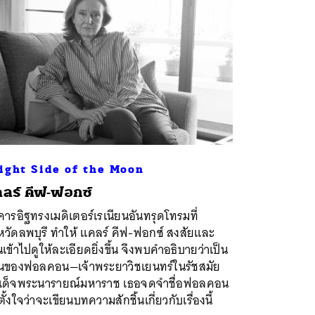
ight Side of the Moon
ลร์ คีฟ-ฟอกซ์
ารอิฐทรงเมดิเตอร์เรเนียนอันทรุดโทรมที่
หวัดลพบุรี ทำให้ แคลร์ คีฟ-ฟอกซ์ สงสัยและ
นเข้าไปดูให้ละเอียดยิ่งขึ้น จึงพบคำอธิบายว่าเป็น
านของฟอลคอน—เจ้าพระยาวิชเยนทร์ในรัชสมัย
เด็จพระนารายณ์มหาราช เธอจดจำชื่อฟอลคอน
 ตั้งใจว่าจะเขียนบทความสักชิ้นเกี่ยวกับเรื่องนี้