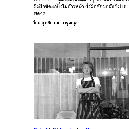
ยิ่งฝึกซ้อมก็ยิ่งไม่ก้าวหน้า ยิ่งฝึกซ้อมกลับยิ่งผิด
พลาด
โดย
ศุภชัย เกศการุณกุล
ค้