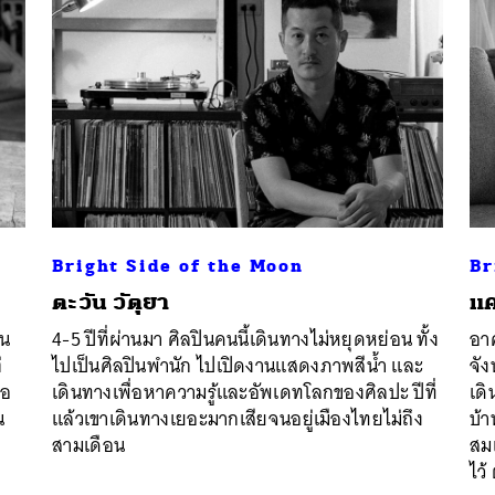
Bright Side of the Moon
Br
ตะวัน วัตุยา
แค
ยน
4-5 ปีที่ผ่านมา ศิลปินคนนี้เดินทางไม่หยุดหย่อน ทั้ง
อาค
่
ไปเป็นศิลปินพำนัก ไปเปิดงานแสดงภาพสีน้ำ และ
จัง
่อ
เดินทางเพื่อหาความรู้และอัพเดทโลกของศิลปะ ปีที่
เดิ
น
แล้วเขาเดินทางเยอะมากเสียจนอยู่เมืองไทยไม่ถึง
บ้
สามเดือน
สม
ไว้