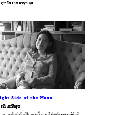
ย
ศุภชัย เกศการุณกุล
ight Side of the Moon
ุณี ศรีสุข
วความรักก็มักเป็นเช่นนี้ หากไม่สร้างสรรค์สิ่งดี