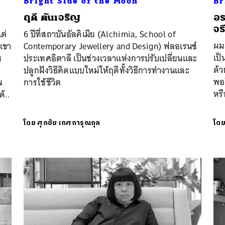
Bright Side of the Moon
Br
ฤดี ตันเจริญ
อร
จรี
ต่
6 ปีที่สถาบันอัลคิเมีย (Alchimia, School of
ผมม
 เขา
Contemporary Jewellery and Design) ฟลอเรนซ์
เป
น
ประเทศอิตาลี เป็นช่วงเวลาแห่งการปรับเปลี่ยนและ
ด้
ปลูกฝังวิธีคิดแบบใหม่ให้ฤดีทั้งวิธีการทำงานและ
พอใ
น
การใช้ชีวิต
หร
้..
โดย
ศุภชัย เกศการุณกุล
โด