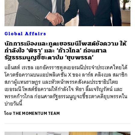
Global Affairs
นักการเมืองและทูตเยอรมนีโพสต์ข้อความ ให้
กำลังใจ ‘พิธา’ และ ‘ก้าวไกล’ ก่อนศาล
รัฐธรรมนูญชี้ชะตาปม ‘ยุบพรรค’
แอ็นสท์ เรเชล เอกอัครราชทูตเยอรมนีประจำประเทศไทยได้
โควตข้อความบนแอปพลิเคชัน X ของ ลาร์ส คลิงเบล สมาชิก
สภาผู้แทนราษฎร และหัวหน้าพรรคสังคมประชาธิปไตย
เยอรมนี โพสต์ข้อความให้กำลังใจ พิธา ลิ้มเจริญรัตน์ และ
พรรคก้าวไกล ก่อนศาลรัฐธรรมนูญจะชี้ชะตาคดียุบพรรคใน
บ่ายวันนี้
โดย
THE MOMENTUM TEAM