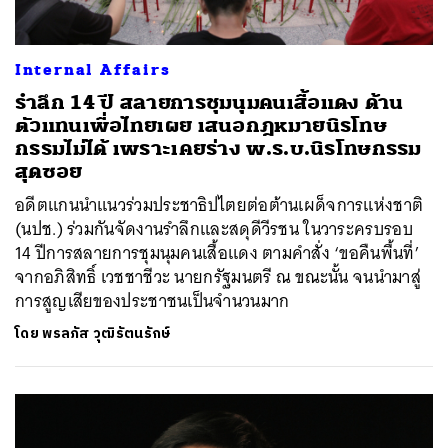
Internal Affairs
รำลึก 14 ปี สลายการชุมนุมคนเสื้อแดง ด้าน
ตัวแทนเพื่อไทยเผย เสนอกฎหมายนิรโทษ
กรรมไม่ได้ เพราะเคยร่าง พ.ร.บ.นิรโทษกรรม
สุดซอย
อดีตแกนนำแนวร่วมประชาธิปไตยต่อต้านเผด็จการแห่งชาติ
(นปช.) ร่วมกันจัดงานรำลึกและสดุดีวีรชน ในวาระครบรอบ
14 ปีการสลายการชุมนุมคนเสื้อแดง ตามคำสั่ง ‘ขอคืนพื้นที่’
จากอภิสิทธิ์ เวชชาชีวะ นายกรัฐมนตรี ณ ขณะนั้น จนนำมาสู่
การสูญเสียของประชาชนเป็นจำนวนมาก
โดย
พรลภัส วุฒิรัตนรักษ์