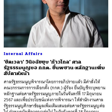
Internal Affairs
‘ยืดเวลา’ วินิจฉัยยุบ ‘ก้าวไกล’ ศาล
รัฐธรรมนูญขอ กกต. ยื่นพยาน-หลักฐานเพิ่ม
สัปดาห์หน้า
ศาลรัฐธรรมนูญพิจารณาโดยการอภิปรายแล้ว มีคำสั่งให้
คณะกรรมการการเลือกตั้ง (กกต.) ผู้ร้อง ยื่นบัญชีระบุพยาน
หลักฐานต่อศาลรัฐธรรมนูญภายในวันจันทร์ที่ 17 มิถุนายน
2567 และเพื่อประโยชน์แห่งการพิจารณา ให้สำนักงานศาล
รัฐธรรมนูญศึกษาข้อมูลเพิ่มเติมเสนอต่อศาลรัฐธรรมนูญต่อ
ไป กำหนดนัดพิจารณาต่อไป ในวันอังคารที่ 18 มิถุนายน