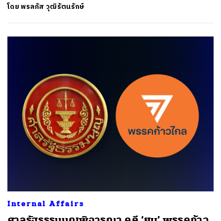
โดย
พรลภัส วุฒิรัตนรักษ์
ค้นหา
SHARE
TWEET
LINE
EMAIL
Internal Affairs
ศาลรัฐธรรมนูญพิจารณา คดี ‘ยุบ’ พรรคก้าว