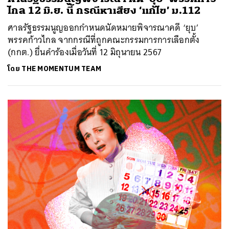
ไกล 12 มิ.ย. นี้ กรณีหาเสียง ‘แก้ไข’ ม.112
ศาลรัฐธรรมนูญออกกำหนดนัดหมายพิจารณาคดี ‘ยุบ’
พรรคก้าวไกล จากกรณีที่ถูกคณะกรรมการการเลือกตั้ง
(กกต.) ยื่นคำร้องเมื่อวันที่ 12 มิถุนายน 2567
โดย
THE MOMENTUM TEAM