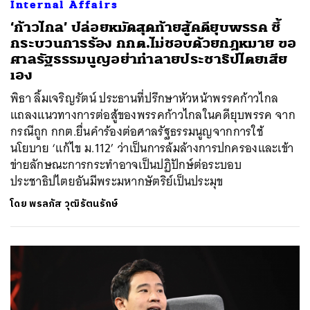
Internal Affairs
‘ก้าวไกล’ ปล่อยหมัดสุดท้ายสู้คดียุบพรรค ชี้
กระบวนการร้อง กกต.ไม่ชอบด้วยกฎหมาย ขอ
ศาลรัฐธรรมนูญอย่าทำลายประชาธิปไตยเสีย
เอง
พิธา ลิ้มเจริญรัตน์ ประธานที่ปรึกษาหัวหน้าพรรคก้าวไกล
แถลงแนวทางการต่อสู้ของพรรคก้าวไกลในคดียุบพรรค จาก
กรณีถูก กกต.ยื่นคำร้องต่อศาลรัฐธรรมนูญจากการใช้
นโยบาย ‘แก้ไข ม.112’ ว่าเป็นการล้มล้างการปกครองและเข้า
ข่ายลักษณะการกระทำอาจเป็นปฏิปักษ์ต่อระบอบ
ประชาธิปไตยอันมีพระมหากษัตริย์เป็นประมุข
โดย
พรลภัส วุฒิรัตนรักษ์