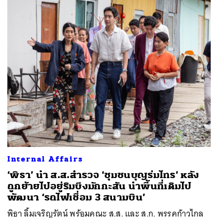
Internal Affairs
‘พิธา’ นำ ส.ส.สำรวจ ‘ชุมชนบุญร่มไทร’ หลัง
ถูกย้ายไปอยู่ริมบึงมักกะสัน นำพื้นที่เดิมไป
พัฒนา ‘รถไฟเชื่อม 3 สนามบิน’
พิธา ลิ้มเจริญรัตน์ พร้อมคณะ ส.ส. และ ส.ก. พรรคก้าวไกล