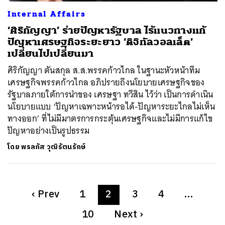
Internal Affairs
‘ศิริกัญญา’ ร่ายปัญหารัฐบาล ไร้แนวทางแก้
ปัญหาเศรษฐกิจระยะยาว ‘ดิจิทัลวอลเล็ต’
เปลี่ยนไปเปลี่ยนมา
ศิริกัญญา ตันสกุล ส.ส.พรรคก้าวไกล ในฐานะหัวหน้าทีม
เศรษฐกิจพรรคก้าวไกล อภิปรายถึงนโยบายเศรษฐกิจของ
รัฐบาลภายใต้การนำของ เศรษฐา ทวีสิน ไว้ว่า เป็นการดำเนิน
นโยบายแบบ ‘ปัญหาเฉพาะหน้ารอได้-ปัญหาระยะไกลไม่เห็น
ทางออก’ ที่ไม่มีมาตรการกระตุ้นเศรษฐกิจและไม่มีการแก้ไข
ปัญหาอย่างเป็นรูปธรรม
โดย
พรลภัส วุฒิรัตนรักษ์
‹
Prev
1
2
3
4
…
10
Next
›