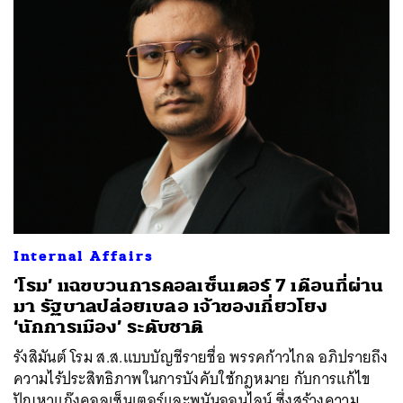
Internal Affairs
‘โรม’ แฉขบวนการคอลเซ็นเตอร์ 7 เดือนที่ผ่าน
มา รัฐบาลปล่อยเบลอ เจ้าของเกี่ยวโยง
‘นักการเมือง’ ระดับชาติ
รังสิมันต์ โรม ส.ส.แบบบัญชีรายชื่อ พรรคก้าวไกล อภิปรายถึง
ความไร้ประสิทธิภาพในการบังคับใช้กฎหมาย กับการแก้ไข
ปัญหาแก๊งคอลเซ็นเตอร์และพนันออนไลน์ ซึ่งสร้างความ