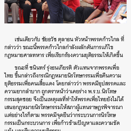
เช่นเดียวกับ ชัยธวัช ตุลาธน หัวหน้าพรรคก้าวไกล ที่
กล่าวว่า ขณะนี้พรรคก้าวไกลกำลังผลักดันการแก้ไข
กฎหมายศาลทหาร เพื่อเรียกร้องความยุติธรรมให้เกิดขึ้น
ขณะที่ ชนินทร์ รุ่งธนเกียรติ ตัวแทนจากพรรคเพื่อ
ไทย ขึ้นกล่าวถึงกรณีกฎหมายนิรโทษกรรมเพื่อคืนความ
ยุติธรรมเพื่อคนเสื้อแดง โดยกล่าวว่า พรรคมีอุปสรรคและ
ความยากลำบาก ถูกตราหน้าว่าเคยร่าง พ.ร.บ.นิรโทษ
กรรมสุดซอย จึงเป็นเหตุผลที่ทำให้พรรคเพื่อไทยยังไม่ได้
เสนอกฎหมายนิรโทษกรรมให้สภาผู้แทนราษฎรพิจารณา
แต่อย่างไรก็ตาม พรรคมีจุดยืนว่ากระบวนการนิรโทษ
กรรมเป็นกระบวนการ เพื่อก้าวข้ามปัญหาและความขัด
แย้ง และคืนความยุติธรรม