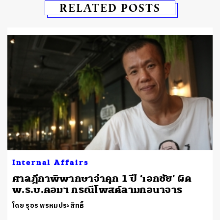
RELATED POSTS
Internal Affairs
ศาลฎีกาพิพากษาจำคุก 1 ปี ‘เอกชัย’ ผิด
พ.ร.บ.คอมฯ กรณีโพสต์ลามกอนาจาร
โดย รุอร พรหมประสิทธิ์