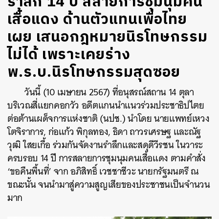
รำลึก 14 ปี สลายการชุมนุมคน
เสื้อแดง ด้านตัวแทนเพื่อไทย
เผย เสนอกฎหมายนิรโทษกรรม
ไม่ได้ เพราะเคยร่าง
พ.ร.บ.นิรโทษกรรมสุดซอย
วันนี้ (10 เมษายน 2567) ที่อนุสรณ์สถาน 14 ตุลา
บริเวณสี่แยกคอกวัว อดีตแกนนำแนวร่วมประชาธิปไตย
ต่อต้านเผด็จการแห่งชาติ (นปช.) นำโดย นายแพทย์เหวง
โตจิราการ, ก่อแก้ว พิกุลทอง, ธิดา ถาวรเศรษฐ และณัฐ
วุฒิ ใสยเกื้อ ร่วมกันจัดงานรำลึกและสดุดีวีรชน ในวาระ
ครบรอบ 14 ปี การสลายการชุมนุมคนเสื้อแดง ตามคำสั่ง
‘ขอคืนพื้นที่’ จาก อภิสิทธิ์ เวชชาชีวะ นายกรัฐมนตรี ณ
ขณะนั้น จนนำมาสู่ความสูญเสียของประชาชนเป็นจำนวน
มาก