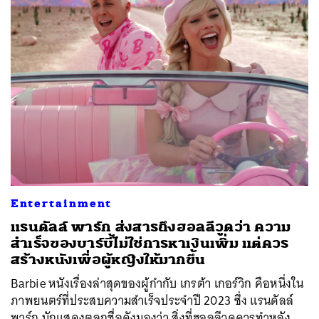
ค้นหา
SHARE
TWEET
LINE
EMAIL
Entertainment
แรนดัลล์ พาร์ก ส่งสารถึงฮอลลีวูดว่า ความ
สำเร็จของบาร์บี้ไม่ใช่การหาเงินเพิ่ม แต่ควร
สร้างหนังเพื่อผู้หญิงให้มากขึ้น
Barbie หนังเรื่องล่าสุดของผู้กำกับ เกรต้า เกอร์วิก คือหนึ่งใน
ภาพยนตร์ที่ประสบความสำเร็จประจำปี 2023 ซึ่ง แรนดัลล์
พาร์ก นักแสดงตลกชื่อดังมองว่า สิ่งที่ฮอลลีวูดควรทำหลัง