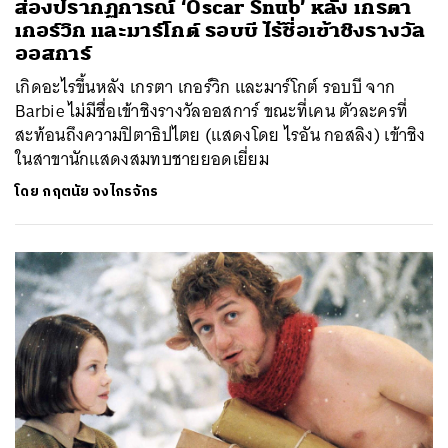
ส่องปรากฏการณ์ ‘Oscar Snub’ หลัง เกรตา
เกอร์วิก และมาร์โกต์ รอบบี ไร้ชื่อเข้าชิงรางวัล
ออสการ์
เกิดอะไรขึ้นหลัง เกรตา เกอร์วิก และมาร์โกต์ รอบบี จาก
Barbie ไม่มีชื่อเข้าชิงรางวัลออสการ์ ขณะที่เคน ตัวละครที่
สะท้อนถึงความปิตาธิปไตย (แสดงโดย ไรอัน กอสลิง) เข้าชิง
ในสาขานักแสดงสมทบชายยอดเยี่ยม
โดย
กฤตนัย จงไกรจักร