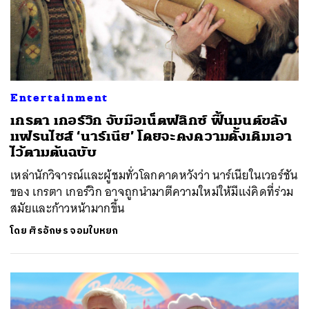
Entertainment
เกรตา เกอร์วิก จับมือเน็ตฟลิกซ์ ฟื้นมนต์ขลัง
แฟรนไชส์ ‘นาร์เนีย’ โดยจะคงความดั้งเดิมเอา
ไว้ตามต้นฉบับ
เหล่านักวิจารณ์และผู้ชมทั่วโลกคาดหวังว่า นาร์เนียในเวอร์ชัน
ของ เกรตา เกอร์วิก อาจถูกนำมาตีความใหม่ให้มีแง่คิดที่ร่วม
สมัยและก้าวหน้ามากขึ้น
โดย
ศิรอักษร จอมใบหยก