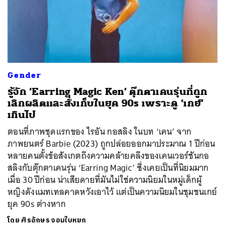
Gender
รู้จัก ‘Earring Magic Ken’ ตุ๊กตาเคนรุ่นที่ถูก
เลิกผลิตและสั่งเก็บในยุค 90s เพราะดู ‘เกย์’
เกินไป
ตอนที่ภาพชุดแรกของ ไรอัน กอสลิง ในบท ‘เคน’ จาก
ภาพยนตร์ Barbie (2023) ถูกปล่อยออกมาประมาณ 1 ปีก่อน
หลายคนตั้งข้อสังเกตถึงความคล้ายคลึงของเคนเวอร์ชันกอ
สลิงกับตุ๊กตาเคนรุ่น ‘Earring Magic’ ซึ่งเคยเป็นที่นิยมมาก
เมื่อ 30 ปีก่อน น่าเสียดายที่มันไม่ใช่ความนิยมในหมู่เด็กผู้
หญิงดังแมทเทลคาดหวังเอาไว้ แต่เป็นความนิยมในชุมชนเกย์
ยุค 90s ต่างหาก
โดย
ศิรอักษร จอมใบหยก