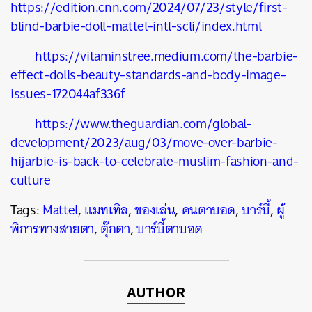
https://edition.cnn.com/2024/07/23/style/first-
blind-barbie-doll-mattel-intl-scli/index.html
https://vitaminstree.medium.com/the-barbie-
effect-dolls-beauty-standards-and-body-image-
issues-172044af336f
https://www.theguardian.com/global-
development/2023/aug/03/move-over-barbie-
hijarbie-is-back-to-celebrate-muslim-fashion-and-
culture
Tags:
Mattel
,
แมทเทิล
,
ของเล่น
,
คนตาบอด
,
บาร์บี้
,
ผู้
พิการทางสายตา
,
ตุ๊กตา
,
บาร์บี้ตาบอด
AUTHOR