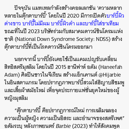
ปัจจุบัน แมทเทลกำลังสร้างคอลเลกชัน ‘ความหลาก
หลายในตุ๊กตาบาร์บี้’ โดยในปี 2020 มีการเปิดตัว
บาร์บี้ผิว
ด่างขาว บาร์บี้ไม่มีผม บาร์บี้ผิวดำ และบาร์บี้ใส่ขาเทียม
ขณะที่ในปี 2023 บริษัทร่วมกับสมาคมดาวน์ซินโดรมแห่ง
ชาติ (
National Down Syndrome Society: NDSS) สร้าง
ตุ๊กตาบาร์บี้ที่เป็นโรคดาวน์ซินโดรมออกมา
นอกจากนี้ บาร์บี้ยังเคยใช้เป็นแคมเปญขับเคลื่อน
สิทธิสตรีมุสลิม โดยในปี 2015 ฮานีฟาห์ อดัม (Haneefah
Adam) ศิลปินชาวไนจีเรียน สร้างแอ็กเคานต์ @Hijarbie
ในอินสตาแกรม โดยปรากฏภาพบาร์บี้สวมใส่ฮิญาบสีชมพู
และเสื้อผ้าสมัยใหม่ เพื่อจุดประกายแฟชั่นยุคใหม่ของผู้
หญิงมุสลิม
“ตุ๊กตาบาร์บี้ คือปรากฏการณ์ใหม่ การเฉลิมฉลอง
ค้นหา
ความเป็นผู้หญิง ความเป็นอิสระ และอำนาจของสตรีเพศ”
อดัมระบุ หลังภาพยนตร์
Barbie
(2023) ทำให้สังคมพูด
SHARE
TWEET
LINE
EMAIL