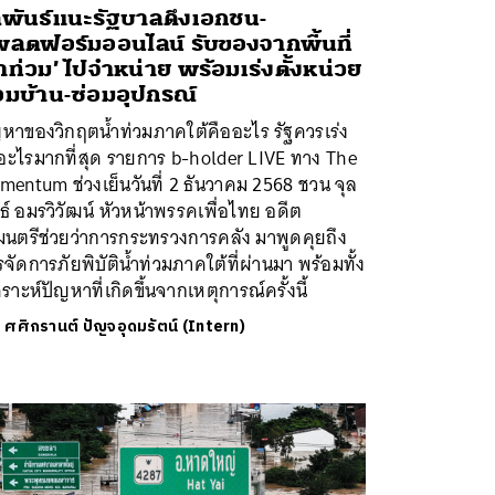
ลพันธ์แนะรัฐบาลดึงเอกชน-
ลตฟอร์มออนไลน์ รับของจากพื้นที่
้ำท่วม’ ไปจำหน่าย พร้อมเร่งตั้งหน่วย
อมบ้าน-ซ่อมอุปกรณ์
ญหาของวิกฤตน้ำท่วมภาคใต้คืออะไร รัฐควรเร่ง
อะไรมากที่สุด รายการ b-holder LIVE ทาง The
entum ช่วงเย็นวันที่ 2 ธันวาคม 2568 ชวน จุล
ธ์ อมรวิวัฒน์ หัวหน้าพรรคเพื่อไทย อดีต
มนตรีช่วยว่าการกระทรวงการคลัง มาพูดคุยถึง
จัดการภัยพิบัติน้ำท่วมภาคใต้ที่ผ่านมา พร้อมทั้ง
คราะห์ปัญหาที่เกิดขึ้นจากเหตุการณ์ครั้งนี้
ย
ศศิกรานต์ ปัญจอุดมรัตน์ (Intern)