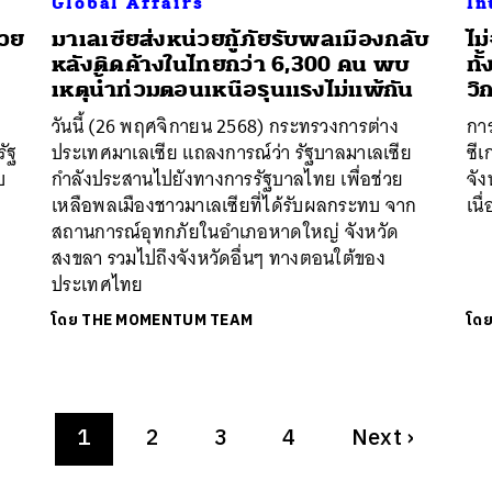
Global Affairs
In
้วย
มาเลเซียส่งหน่วยกู้ภัยรับพลเมืองกลับ
ไม
หลังติดค้างในไทยกว่า 6,300 คน พบ
ทั
เหตุน้ำท่วมตอนเหนือรุนแรงไม่แพ้กัน
วิ
วันนี้ (26 พฤศจิกายน 2568) กระทรวงการต่าง
กา
ัฐ
ประเทศมาเลเซีย แถลงการณ์ว่า รัฐบาลมาเลเซีย
ซีเ
บ
กำลังประสานไปยังทางการรัฐบาลไทย เพื่อช่วย
จั
เหลือพลเมืองชาวมาเลเซียที่ได้รับผลกระทบ จาก
เนื
สถานการณ์อุทกภัยในอำเภอหาดใหญ่ จังหวัด
สงขลา รวมไปถึงจังหวัดอื่นๆ ทางตอนใต้ของ
ประเทศไทย
โดย
THE MOMENTUM TEAM
โด
1
2
3
4
Next
›