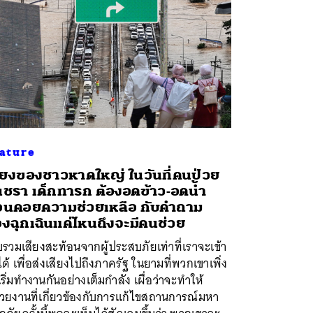
ature
ียงของชาวหาดใหญ่ ในวันที่คนป่วย
ชรา เด็กทารก ต้องอดข้าว-อดน้ำ
นคอยความช่วยเหลือ กับคำถาม
องฉุกเฉินแค่ไหนถึงจะมีคนช่วย
รวมเสียงสะท้อนจากผู้ประสบภัยเท่าที่เราจะเข้า
ได้ เพื่อส่งเสียงไปถึงภาครัฐ ในยามที่พวกเขาเพิ่ง
ริ่มทำงานกันอย่างเต็มกำลัง เผื่อว่าจะทำให้
วยงานที่เกี่ยวข้องกับการแก้ไขสถานการณ์มหา