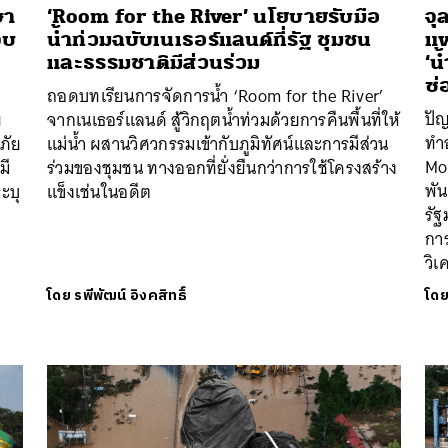
ษา
‘Room for the River’ นโยบายรับมือ
จุ
จบ
น้ำท่วมฉบับเนเธอร์แลนด์ที่รัฐ ชุมชน
แพ
และธรรมชาติมีส่วนร่วม
‘น
ซ่
ถอดบทเรียนการจัดการน้ำ ‘Room for the River’
ปั
ย
จากเนเธอร์แลนด์ สู้วิกฤตน้ำท่วมด้วยการคืนพื้นที่ให้
ทำ
ภัย
แม่น้ำ ผสานวิศวกรรมเข้ากับภูมิทัศน์และการมีส่วน
Mom
มี
ร่วมของชุมชน ทางออกที่ยั่งยืนกว่าการใช้โครงสร้าง
พัน
ะบุ
แข็งเช่นในอดีต
รัฐ
การ
วิเ
โดย
รพีพัฒน์ อิงคสิทธิ์
โด