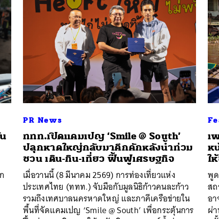
PR News
Fe
ัน
ททท.เปิดแคมเปญ ‘Smile @ South’
เพ
ปลุกหาดใหญ่กลับมาคึกคักหลังน้ำท่วม
หน
ชวน เดิน-กิน-เที่ยว ฟื้นฟูเศรษฐกิจ
ให
าก
เมื่อวานนี้ (8 มีนาคม 2569) การท่องเที่ยวแห่ง
พูด
ประเทศไทย (ททท.) จับมือกับมูลนิธิก้าวคนละก้าว
สถา
รวมถึงเทศบาลนครหาดใหญ่ และภาคีเครือข่ายใน
อาจ
พื้นที่จัดแคมเปญ ‘Smile @ South’ เพื่อกระตุ้นการ
ผ่า