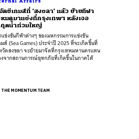
ternal Affairs
่จัดซีเกมส์ที่ ‘สงขลา’ แล้ว ย้ายกีฬา
้งหมดมาแข่งที่กรุงเทพฯ หลังเจอ
กฤตน้ำท่วมใหญ่
รแข่งขันกีฬาต่างๆ ของมหกรรมการแข่งขัน
กมส์ (Sea Games) ประจำปี 2025 ที่จะเกิดขึ้นที่
งหวัดสงขลา จะย้ายมาจัดที่กรุงเทพมหานครแทน
่องจากสถานการณ์อุทกภัยที่เกิดขึ้นในภาคใต้
ย
THE MOMENTUM TEAM