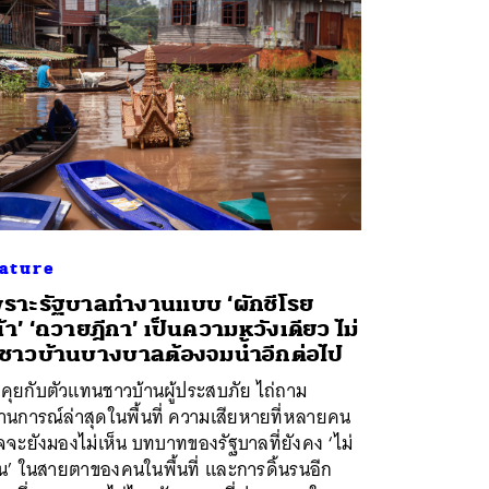
ature
ราะรัฐบาลทำงานแบบ ‘ผักชีโรย
้า’ ‘ถวายฎีกา’ เป็นความหวังเดียว ไม่
้ชาวบ้านบางบาลต้องจมน้ำอีกต่อไป
คุยกับตัวแทนชาวบ้านผู้ประสบภัย ไถ่ถาม
นการณ์ล่าสุดในพื้นที่ ความเสียหายที่หลายคน
จะยังมองไม่เห็น บทบาทของรัฐบาลที่ยังคง ‘ไม่
น’ ในสายตาของคนในพื้นที่ และการดิ้นรนอีก