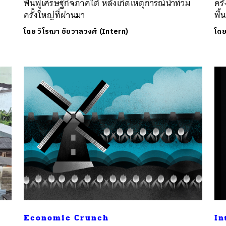
ฟื้นฟูเศรษฐกิจภาคใต้ หลังเกิดเหตุการณ์น้ำท่วม
คร
ครั้งใหญ่ที่ผ่านมา
พื้
โดย
วิโรฌา ชัชวาลวงศ์ (Intern)
โด
Economic Crunch
In