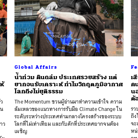
นหา
SHARE
TWEET
LINE
EMAIL
Global Affairs
Fe
น้ำท่วม ดินถล่ม ประเทศรวยสร้าง แต่
เส
ห้
ยากจนรับเคราะห์ ทำไมวิกฤตภูมิอากาศ
คน
โลกถึงไม่ยุติธรรม
นอ
ต้
ัว
The Momentum ชวนผู้อ่านมาทำความเข้าใจ ความ
รวบ
ิน
ล้มเหลวของแนวทางการรับมือ Climate Change ใน
ถึง
ระดับระหว่างประเทศท่ามกลางโครงสร้างของระบบ
จะเ
ฉาว
โลกที่ไม่เท่าเทียม และกับดักที่ประเทศยากจนต้อง
หน่
เผชิญ