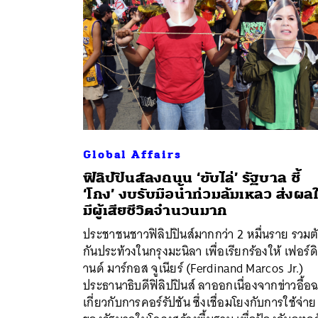
ค้
Global Affairs
ฟิลิปปินส์ลงถนน ‘ขับไล่’ รัฐบาล ชี้
‘โกง’ งบรับมือน้ำท่วมล้มเหลว ส่งผลใ
มีผู้เสียชีวิตจำนวนมาก
ประชาชนชาวฟิลิปปินส์มากกว่า 2 หมื่นราย รวมต
กันประท้วงในกรุงมะนิลา เพื่อเรียกร้องให้ เฟอร์ด
านด์ มาร์กอส จูเนียร์ (Ferdinand Marcos Jr.)
ประธานาธิบดีฟิลิปปินส์ ลาออกเนื่องจากข่าวอื้อ
เกี่ยวกับการคอร์รัปชัน ซึ่งเชื่อมโยงกับการใช้จ่าย