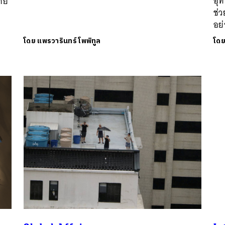
อุท
ภัย
ช่
อย่
โดย
แพรวารินทร์ โพพิทูล
โด