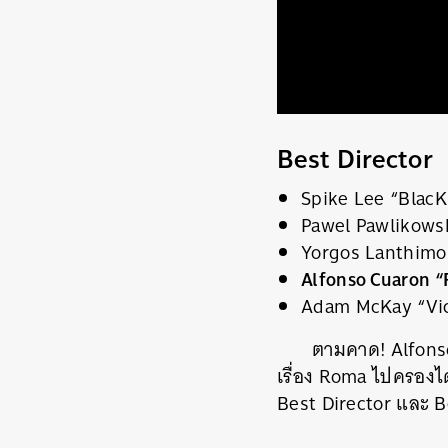
Best Director
Spike Lee “Blac
Pawel Pawlikowsk
Yorgos Lanthimos
Alfonso Cuaron 
Adam McKay “Vi
ตามคาด! Alfonso 
เรื่อง Roma ไปครองได้
Best Director และ 