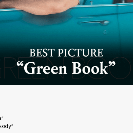
n”
sody”
นหา