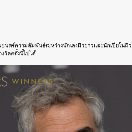
SHARE
TWEET
LINE
EMAIL
ยนตร์ความสัมพันธ์ระหว่า
งนักเลงผิวขาวและนักเปียโนผ
ิ
วัลครั้งนี้
ไปได้