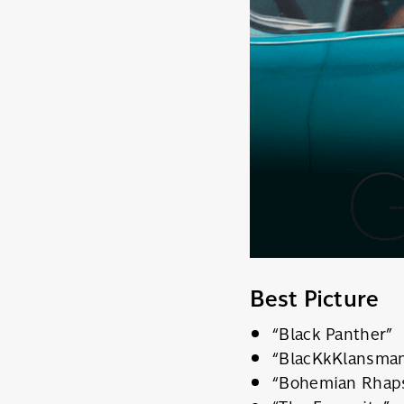
Best Picture
“Black Panther”
“BlacKkKlansma
“Bohemian Rhap
ค้