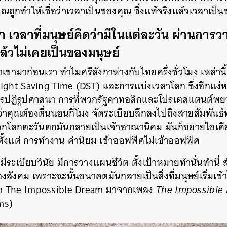
ถูกทำให้เชื่อว่าเวลาเป็นของคุณ ซึ่งแท้จริงแล้วเวลาเป็
 เวลาที่มนุษย์คิดว่ามีในแต่ละวัน ผ่านการ
 แล้วไม่เคยเป็นของมนุษย์
เขามาก่อนเรา ทำไมศรีลังกาห่างกับไทยครึ่งชั่วโมง เหล่านี้
ight Saving Time (DST) และการแบ่งเวลาโลก ซึ่งอีกแง่หน
ารปฏิรูปศาสนา การที่พวกรัฐคาทอลิกและโปรเตสแตนต์พยา
่าคุณต้องตื่นนอนกี่โมง จัดระเบียบลึกลงไปถึงสายสัมพันธ์ท
พวกโลกตะวันตกมันกลายเป็นเจ้าอาณานิคม มันก็ขยายไอเดียเ
 ตั้งแต่ การทำงาน ค่านิยม เข้าออฟฟิศไม่เข้าออฟฟิศ
ุณมีระเบียบวินัย มีการวางแผนชีวิต ตั้งเป้าหมายทำนั่นทำนี
องสังคม เพราะฉะนั้นอนาคตมันกลายเป็นสิ่งที่มนุษย์เริ่มเข
Dream The Impossible Dream มาจากเพลง
The Impossible
ams)