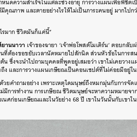
กำหนดความสำเร็จในแต่ละช่วงอายุ การวางแผนเพื่อพิชิตเป้
มีคุณภาพ และตายอย่างไรให้ไม่เป็นภาระคนอยู่ มากไปกว
รมาก ชีวิตมันก็แค่นี้”
ศ์ยานนาวา
เจ้าของฉายา ‘เจ้าพ่อโพสต์โมเดิร์น’ ตอบกลับผ
ด่วนที่ต้องขอขยับเวลานัดหมายไปสักนิด ส่วนหัวข้อในการส
งต้น ซึ่งจะนำไปถามบุคคลที่พูดอยู่เสมอว่า เขาไม่เคยวาง
ังถึง และการวางแผนเกษียณเป็นคอนเซปต์ที่ไม่ค่อยมีอยู่ใน
ด้วยคำถามอย่าง เพราะเหตุใดมนุษย์ถึงหมกมุ่นกับการจั
ิตไม่มีการทำงาน การเกษียณ ชีวิตมนุษย์จะหาความหมายจ
ธเนศก่อนเกษียณและในวัยย่าง 68 ปี เขาในวันนั้นกับเขาในว