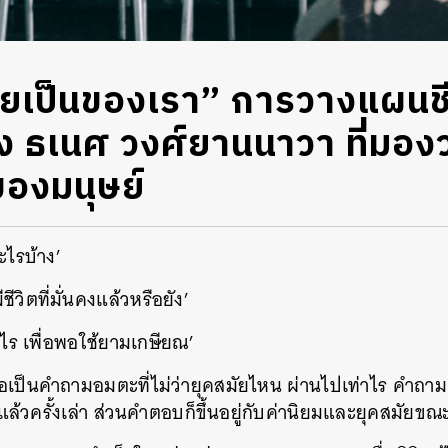
คยเป็นของเรา” การวางแผนช
 ธเนศ วงศ์ยานนาวา ที่มอง
ของมนุษย์
อะไรบ้าง’
ชีวิตที่มั่นคงแล้วหรือยัง’
่าไร เพื่อพอใช้ยามเกษียณ’
อเป็นคำถามอมตะที่ไม่ว่ายุคสมัยไหน ผ่านไปเท่าไร คำถามด
ล้วครั้งเล่า ส่วนคำตอบก็ขึ้นอยู่กับค่านิยมและยุคสมัยขณะ