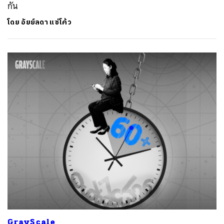
กัน
โดย
อัยย์ลดา แซ่โค้ว
GrayScale