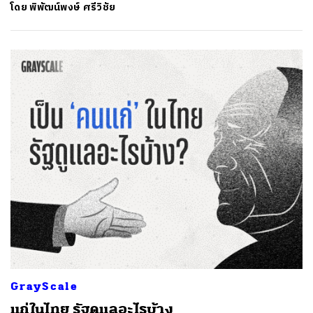
โดย
พิพัฒน์พงษ์ ศรีวิชัย
GrayScale
แก่ในไทย รัฐดูแลอะไรบ้าง