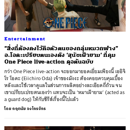
Entertainment
“สิ่งที่ต้องคงไว้คือตัวตนของกลุ่มหมวกฟาง”
อ.โอดะเปรียบตนเองดัง ‘สุนัขเฝ้ายาม’ ที่คุม
One Piece live-action ดุจต้นฉบับ
กว่า One Piece live-action จะออกมายอดเยี่ยมเพียงนี้ เออิจิ
โร โอดะ (Eiichiro Oda) เจ้าของมังงะ ต้องคอยควบคุมเบื้อง
หลังและใช้เวลาดูแลในส่วนการผลิตอย่างละเอียดถี่ถ้วน จน
เขาเปรียบเปรยตนเองว่า แทบจะเป็น ‘หมาเฝ้ายาม’ (acted as
a guard dog) ให้กับซีรีส์เรื่องนี้ไปแล้ว
โดย
กฤตนัย จงไกรจักร