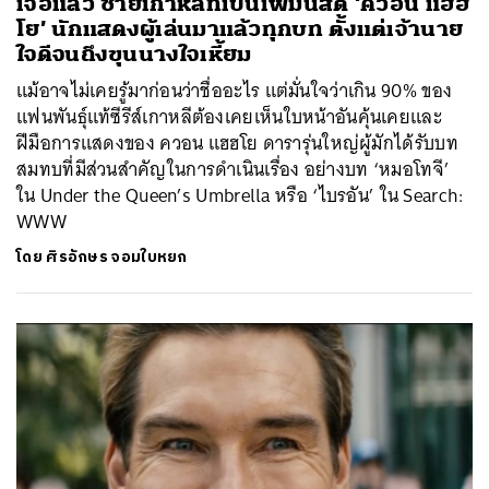
เจอแล้ว ชายเกาหลีที่เป็นเฟมินิสต์ ‘ควอน แฮฮ
โย’ นักแสดงผู้เล่นมาแล้วทุกบท ตั้งแต่เจ้านาย
ใจดีจนถึงขุนนางใจเหี้ยม
แม้อาจไม่เคยรู้มาก่อนว่าชื่ออะไร แต่มั่นใจว่าเกิน 90% ของ
แฟนพันธุ์แท้ซีรีส์เกาหลีต้องเคยเห็นใบหน้าอันคุ้นเคยและ
ฝีมือการแสดงของ ควอน แฮฮโย ดารารุ่นใหญ่ผู้มักได้รับบท
สมทบที่มีส่วนสำคัญในการดำเนินเรื่อง อย่างบท ‘หมอโทจี’
ใน Under the Queen’s Umbrella หรือ ‘ไบรอัน’ ใน Search:
WWW
โดย
ศิรอักษร จอมใบหยก