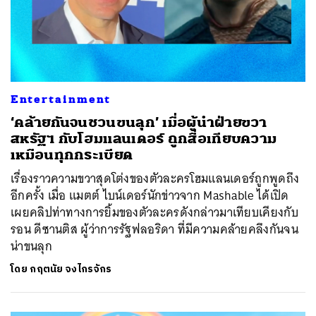
Entertainment
‘คล้ายกันจนชวนขนลุก’ เมื่อผู้นำฝ่ายขวา
สหรัฐฯ กับโฮมแลนเดอร์ ถูกสื่อเทียบความ
เหมือนทุกกระเบียด
เรื่องราวความขวาสุดโต่งของตัวละครโฮมแลนเดอร์ถูกพูดถึง
อีกครั้ง เมื่อ แมตต์ ไบน์เดอร์นักข่าวจาก Mashable ได้เปิด
เผยคลิปท่าทางการยิ้มของตัวละครดังกล่าวมาเทียบเคียงกับ
รอน ดีซานติส ผู้ว่าการรัฐฟลอริดา ที่มีความคล้ายคลึงกันจน
น่าขนลุก
โดย
กฤตนัย จงไกรจักร