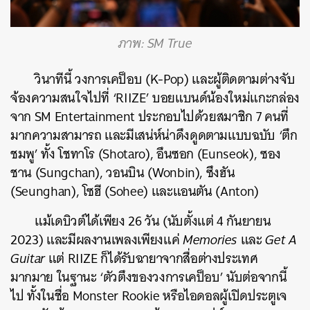
ภาพ: SM True
วินาทีนี้ วงการเคป็อบ (K-Pop) และผู้ติดตามต่างจับ
จ้องความสนใจไปที่ ‘RIIZE’ บอยแบนด์น้องใหม่แกะกล่อง
จาก SM Entertainment ประกอบไปด้วยสมาชิก 7 คนที่
มากความสามารถ และมีเสน่ห์น่าดึงดูดตามแบบฉบับ ‘ตึก
ชมพู’ ทั้ง โชทาโร (Shotaro), อึนซอก (Eunseok), ซอง
ชาน (Sungchan), วอนบิน (Wonbin), ซึงฮัน
(Seunghan), โซฮี (Sohee) และแอนตัน (Anton
)
แม้เดบิวต์ได้เพียง 26 วัน (นับตั้งแต่ 4 กันยายน
2023) และมีผลงานเพลงเพียงแค่
Memories
และ
Get A
Guitar
แต่ RIIZE ก็ได้รับฉายาจากสื่อต่างประเทศ
มากมาย ในฐานะ ‘ตัวตึงของวงการเคป็อบ’ นับต่อจากนี้
ไป ทั้งในชื่อ Monster Rookie หรือไอดอลผู้เปิดประตูเจ