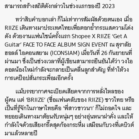
สามารถสร้างสถิติดังกล่าวในช่วงแรกของปี 2023
ทว่าสิบคำบอกเล่า ก็ไม่เท่าการสัมผัสด้วยตนเอง เมื่อ
RIIZE เดินทางมาประเทศไทยเพื่อตอกย้ำกระแสความโด่ง
ดัง ด้วยงานแฟนไซน์ครั้งแรก
Shopee X RIIZE
‘Get A
Guitar’ FACE TO FACE ALBUM SIGN EVENT ณ สุราลัย
ฮอลล์ ไอคอนสยาม (ICONSIAM) เมื่อวันที่ 26 กันยายนที่
ผ่านมา ซึ่งเป็นช่วงเวลาที่ผู้เขียนสามารถยืนยันได้ว่า วงไอ
ดอลน้องใหม่กำลังจะกลายเป็นคลื่นลูกสำคัญ ที่ทำให้วง
ค้นหา
การเคป็อปสั่นกระเพื่อมอีกครั้ง
SHARE
TWEET
LINE
EMAIL
แม้บรรยากาศจะเบียดเสียดจากการหลั่งไหลของ
ผู้คน แต่
‘BRIIZE’ (ชื่อแฟนคลับของ RIIZE) ชาวไทย หรือ
เป็นที่รู้จักในภาษาไทยคือ ‘พี่สาวชาวนา’ ก็ไม่ถอดใจ และ
ทยอย
เดินทางมาต้อนรับหนุ่มๆ อย่างอุ่นหนาฝาคั่ง
และให้
กำลังใจด้วยเสียงกรี๊ดสุดก้องกระหึ่ม เสมือนกับวงที่เดบิวต์
มาแล้วหลายปี