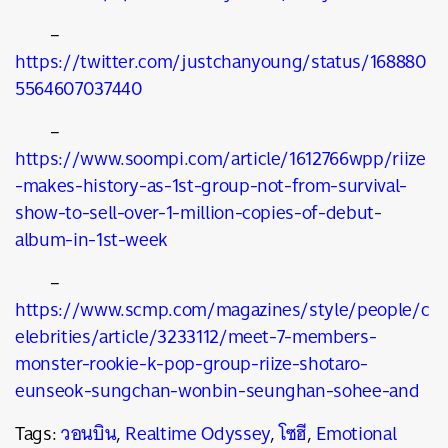
–
https://twitter.com/justchanyoung/status/168880
5564607037440
–
https://www.soompi.com/article/1612766wpp/riize
-makes-history-as-1st-group-not-from-survival-
show-to-sell-over-1-million-copies-of-debut-
album-in-1st-week
–
https://www.scmp.com/magazines/style/people/c
elebrities/article/3233112/meet-7-members-
monster-rookie-k-pop-group-riize-shotaro-
eunseok-sungchan-wonbin-seunghan-sohee-and
Tags:
วอนบิน
,
Realtime Odyssey
,
โซฮี
,
Emotional