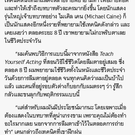
เทคนิคหนึ่งที่นักแสดงหลายรายพยายามทำ เพื่อถ่ายทอด
และทำให้เข้าถึงบทบาทตัวละครมากยิ่งขึ้น โดยนักแสดง
รุ่นใหญ่เจ้าบทบาทอย่าง ไมเคิล เคน (Michael Caine) ก็
เป็นนักแสดงอีกหนึ่งรายที่พยายามใช้เทคนิคดังกล่าว และ
เคยเผยว่า ตลอดระยะ 8 ปี เขาพยายามไม่กะพริบตาเลย
ในชีวิตประจำวัน
“ผมค้นพบวิธีการแบบนี้มาจากหนังสือ
Teach
Yourself Acting
ที่สอนวิธีใช้ชีวิตโดยลืมตาอยู่เสมอ ซึ่ง
ค้นหา
ตลอด 8 ปี ผมพยายามใช้ชีวิตทั้งในหนังและชีวิตประจำ
SHARE
TWEET
LINE
EMAIL
วันด้วยการลืมตาอยู่ตลอด จนทุกคนคิดว่าผมเป็นบ้าไป
แล้ว และคนที่อยู่รอบตัวต่างก็บอกกับผมตรงๆ ว่า รู้สึก
กลัวและขนลุกกับพฤติกรรมแบบนี้
“แต่สำหรับผมมันมีประโยชน์มากนะ โดยเฉพาะเมื่อ
ต้องแสดงในบทบาทที่ดูน่าเกรงขาม เพราะคุณไม่ต้องทำ
อะไรมากเลย นอกจากการลืมตาเข้าไว้ในตลอดการถ่าย
ทำ” เคนกล่าวถึงเทคนิคที่เขาฝึกฝน