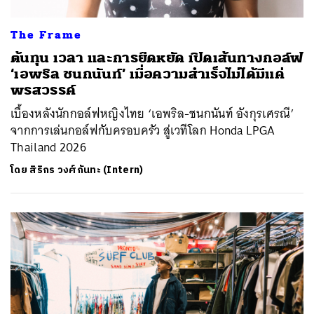
The Frame
ต้นทุน เวลา และการยืดหยัด เปิดเส้นทางกอล์ฟ
‘เอพริล ชนกนันท์’ เมื่อความสำเร็จไม่ได้มีแค่
พรสวรรค์
เบื้องหลังนักกอล์ฟหญิงไทย ‘เอพริล-ชนกนันท์ อังกุรเศรณี’
จากการเล่นกอล์ฟกับครอบครัว สู่เวทีโลก Honda LPGA
Thailand 2026
โดย
สิริกร วงศ์กันทะ (Intern)