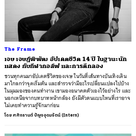
The Frame
เจษ เจษฎ์พิพัฒ อัปเดตชีวิต 14 ปี ในฐานะนัก
แสดง กับกีฬากอล์ฟ และการตีกลอง
ชวนทุกคนมาอัปเดตชีวิตของเจษ ในวันที่เส้นทางบันเทิงเดิน
มาไกลกว่าจุดเริ่มต้น และสำรวจว่ามีอะไรเปลี่ยนแปลงไปบ้าง
ในมุมมองของคนทำงาน เขามองอนาคตตัวเองไว้อย่างไร และ
นอกเหนือจากบทบาทหน้ากล้อง ยังมีตัวตนแบบไหนที่เราอาจ
ไม่เคยทำความรู้จักมาก่อน
โดย
ศศิกรานต์ ปัญจอุดมรัตน์ (Intern)