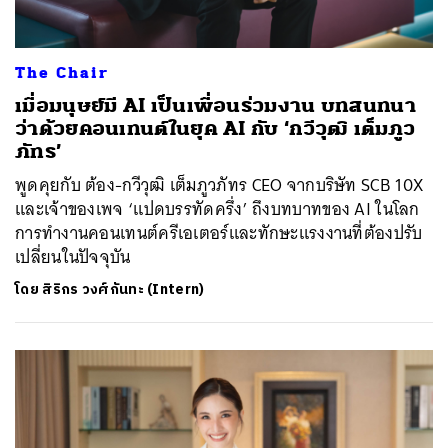
The Chair
เมื่อมนุษย์มี AI เป็นเพื่อนร่วมงาน บทสนทนา
ว่าด้วยคอนเทนต์ในยุค AI กับ ‘กวีวุฒิ เต็มภูว
ภัทร’
พูดคุยกับ ต้อง-กวีวุฒิ เต็มภูวภัทร CEO จากบริษัท SCB 10X
และเจ้าของเพจ ‘แปดบรรทัดครึ่ง’ ถึงบทบาทของ AI ในโลก
การทำงานคอนเทนต์ครีเอเตอร์และทักษะแรงงานที่ต้องปรับ
เปลี่ยนในปัจจุบัน
โดย
สิริกร วงศ์กันทะ (Intern)