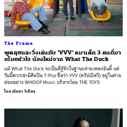
The Frame
พูดคุยและวิ่งเล่นกับ ‘VVV’ หมาเด็ก 3 คนที่มา
ขโมยหัวใจ น้องใหม่จาก What The Duck
แม้ What The Duck จะเป็นที่รู้จักในฐานะค่ายเพลงอินดี้ แต่
วันนี้พวกเขามีศิลปิน T-Pop ชื่อว่า VVV (ทริปเปิลวี) อยู่ในค่าย
ย่อยอย่าง WHOOP Music บริหารโดย THE TOYS
โดย
ณัชชา วิเชียร