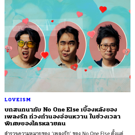
LOVEISM
บทสนทนากับ No One Else เบื้องหลังของ
เพลงรัก ท่วงทำนองอ่อนหวาน ในช่วงเวลา
พิเศษของใครหลายคน
สำรวจความหมายของ ‘เพลงรัก’ ของ No One Else ตั้งแต่