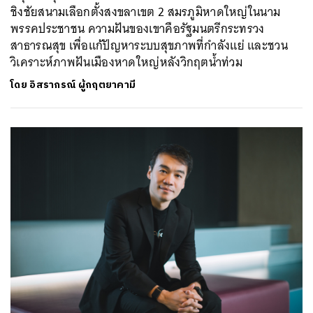
ชิงชัยสนามเลือกตั้งสงขลาเขต 2 สมรภูมิหาดใหญ่ในนาม
พรรคประชาชน ความฝันของเขาคือรัฐมนตรีกระทรวง
สาธารณสุข เพื่อแก้ปัญหาระบบสุขภาพที่กำลังแย่ และชวน
วิเคราะห์ภาพฝันเมืองหาดใหญ่หลังวิกฤตน้ำท่วม
โดย
อิสรากรณ์ ผู้กฤตยาคามี