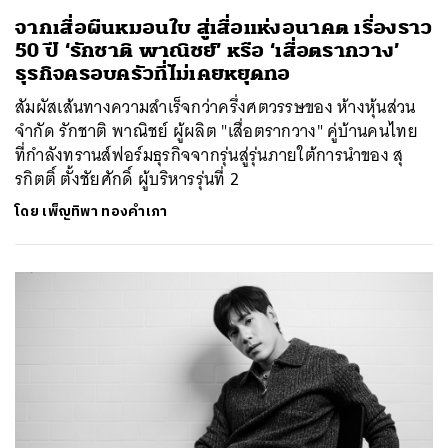
จากเสื่อผืนหมอนใบ สู่เสื่อแห่งอนาคต เรื่องราว
50 ปี ‘รักชาติ พาณิชย์’ หรือ ‘เสื่อตรากวาง’
ธุรกิจครอบครัวที่ไม่เคยหยุดทอ
สัมผัสเส้นทางความสำเร็จกว่าครึ่งศตวรรษของ ห้างหุ้นส่วน
จำกัด รักชาติ พาณิชย์ ผู้ผลิต "เสื่อตรากวาง" คู่บ้านคนไทย
ที่กำลังทรานส์ฟอร์มธุรกิจจากรุ่นสู่รุ่นภายใต้การนำของ สุ
รกิตติ์ ตั้งชัยศักดิ์ ผู้บริหารรุ่นที่ 2
โดย
เพ็ญทิพา ทองคำเภา