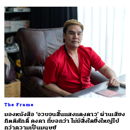
The Frame
มองหนังสือ ‘จวบจนสิ้นแสงแดงดาว’ ผ่านเสียง
กิตติศักดิ์ คงคา ที่บอกว่า ไม่มีสิ่งใดยิ่งใหญ่ไป
กว่าความเป็นมนุษย์