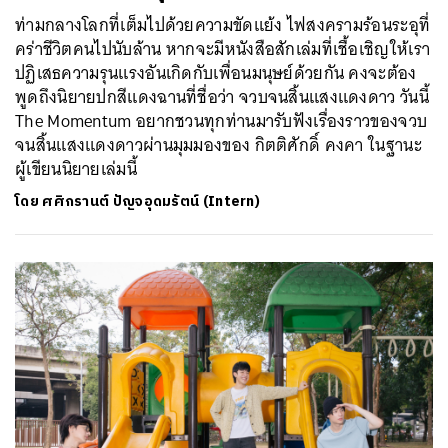
ท่ามกลางโลกที่เต็มไปด้วยความขัดแย้ง ไฟสงครามร้อนระอุที่
คร่าชีวิตคนไปนับล้าน หากจะมีหนังสือสักเล่มที่เชื้อเชิญให้เรา
ปฏิเสธความรุนแรงอันเกิดกับเพื่อนมนุษย์ด้วยกัน คงจะต้อง
พูดถึงนิยายปกสีแดงฉานที่ชื่อว่า จวบจนสิ้นแสงแดงดาว วันนี้
The Momentum อยากชวนทุกท่านมารับฟังเรื่องราวของจวบ
จนสิ้นแสงแดงดาวผ่านมุมมองของ กิตติศักดิ์ คงคา ในฐานะ
ผู้เขียนนิยายเล่มนี้
โดย
ศศิกรานต์ ปัญจอุดมรัตน์ (Intern)
ค้นหา
SHARE
TWEET
LINE
EMAIL