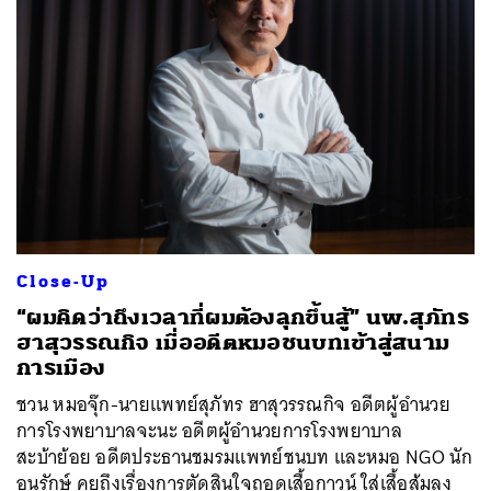
Close-Up
“ผมคิดว่าถึงเวลาที่ผมต้องลุกขึ้นสู้” นพ.สุภัทร
ฮาสุวรรณกิจ เมื่ออดีตหมอชนบทเข้าสู่สนาม
การเมือง
ชวน หมอจุ๊ก-นายแพทย์สุภัทร ฮาสุวรรณกิจ อดีตผู้อำนวย
การโรงพยาบาลจะนะ อดีตผู้อำนวยการโรงพยาบาล
สะบ้าย้อย อดีตประธานชมรมแพทย์ชนบท และหมอ NGO นัก
อนุรักษ์ คุยถึงเรื่องการตัดสินใจถอดเสื้อกาวน์ ใส่เสื้อส้มลง