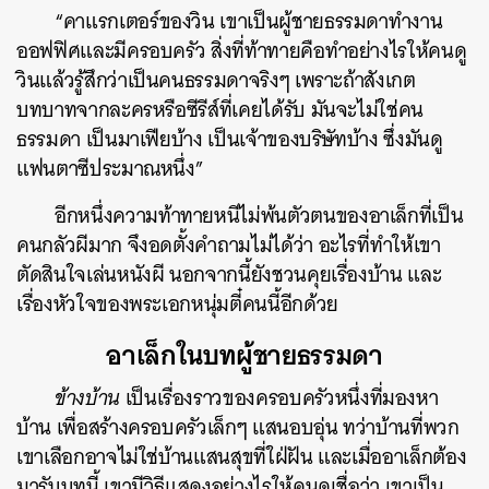
“คาแรกเตอร์ของวิน เขาเป็นผู้ชายธรรมดาทำงาน
ออฟฟิศและมีครอบครัว สิ่งที่ท้าทายคือทำอย่างไรให้คนดู
วินแล้วรู้สึกว่าเป็นคนธรรมดาจริงๆ เพราะถ้าสังเกต
บทบาทจากละครหรือซีรีส์ที่เคยได้รับ มันจะไม่ใช่คน
ธรรมดา เป็นมาเฟียบ้าง เป็นเจ้าของบริษัทบ้าง ซึ่งมันดู
แฟนตาซีประมาณหนึ่ง”
อีกหนึ่งความท้าทายหนีไม่พ้นตัวตนของอาเล็กที่เป็น
คนกลัวผีมาก จึงอดตั้งคำถามไม่ได้ว่า อะไรที่ทำให้เขา
ตัดสินใจเล่นหนังผี นอกจากนี้ยังชวนคุยเรื่องบ้าน และ
เรื่องหัวใจของพระเอกหนุ่มตี๋คนนี้อีกด้วย
อาเล็กในบทผู้ชายธรรมดา
ข้างบ้าน
เป็นเรื่องราวของครอบครัวหนึ่งที่มองหา
บ้าน เพื่อสร้างครอบครัวเล็กๆ แสนอบอุ่น ทว่าบ้านที่พวก
เขาเลือกอาจไม่ใช่บ้านแสนสุขที่ใฝ่ฝัน และเมื่ออาเล็กต้อง
มารับบทนี้ เขามีวิธีแสดงอย่างไรให้คนดูเชื่อว่า เขาเป็น