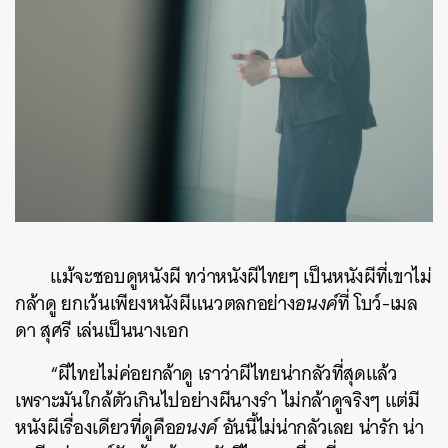
แม้จะชอบดูหนังผี ทว่าหนังผีไทยๆ เป็นหนังผีที่เขาไม่
กล้าดู ยกเว้นเพียงหนังผีแนวตลกอย่าง
อนงค์
ที่ โบว์-เมล
ดา สุศรี เล่นเป็นนางเอก
“ผีไทยไม่ค่อยกล้าดู เราว่าผีไทยน่ากลัวที่สุดแล้ว
เพราะมันใกล้ตัวเกินไปอย่างผีนางรำ ไม่กล้าดูจริงๆ แต่มี
หนังผีเรื่องเดียวที่ดูคือ
อนงค์
อันนี้ไม่น่ากลัวเลย น่ารัก น่า