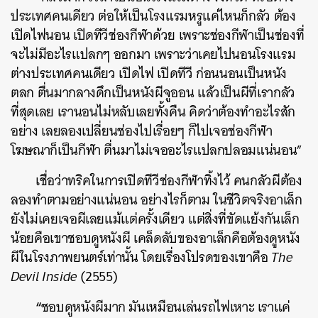
ประเทศคนเดียว ต่อให้เป็นโรงแรมหรูแค่ไหนก็กลัว ต้อง
เปิดไฟนอน เปิดทีวีช่องกีฬาด้วย เพราะช่องกีฬาเป็นช่องที่
จะไม่มีอะไรแปลกๆ ออกมา เพราะว่าเคยไปนอนโรงแรม
ต่างประเทศคนเดียว เปิดไฟ เปิดทีวี ก่อนนอนเป็นหนัง
ตลก ตื่นมากลางดึกเป็นหนังผีจูออน แล้วเป็นผีที่เรากลัว
ที่สุดเลย เรานอนไม่หลับเลยทั้งคืน คิดว่าต้องทำอะไรสัก
อย่าง เลยลองเปลี่ยนช่องไปเรื่อยๆ ก็ไปเจอช่องกีฬา
โฆษณาก็เป็นกีฬา ตื่นมาไม่เจออะไรแปลกปลอมแน่นอน”
เชื่อว่าทริคในการเปิดทีวีช่องกีฬาทิ้งไว้ คนกลัวผีต้อง
ลองทำตามอย่างแน่นอน อย่างไรก็ตาม ในชีวิตจริงอาเล็ก
ยังไม่เคยเจอผีเลยแม้แต่ครั้งเดียว แต่สิ่งที่ขัดแย้งกันเล็ก
น้อยคือเขาชอบดูหนังผี เคล็ดลับของอาเล็กคือต้องดูหนัง
ผีในโรงภาพยนตร์เท่านั้น โดยเรื่องโปรดของเขาคือ
The
Devil Inside
(2555)
“
ชอบดูหนังผีมาก มันเหมือนเล่นรถไฟเหาะ เราแค่