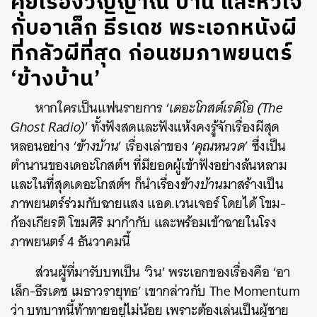
คุยเรื่องวิญญาณ บ้าน และหัวใจ
กับอาเล็ก ธีรเดช พระเอกหนังผี
ที่กลัวผีที่สุด ก่อนชมภาพยนตร์
‘ข้างบ้าน’
หากใครเป็นแฟนรายการ ‘
เดอะโกสต์เรดิโอ (
The
Ghost Radio)
’ ทั้งฟังสดและฟังแห้งคงรู้จักเรื่องผีสุด
หลอนอย่าง ‘
ข้างบ้าน
’ เรื่องเล่าของ ‘
คุณหนวด
’ ซึ่งเป็น
ตำนานของเดอะโกสต์ฯ ที่มียอดผู้เข้าฟังอย่างล้นหลาม
และในที่สุดเดอะโกสต์ฯ ก็นำเรื่อง
ข้างบ้าน
มาสร้างเป็น
ภาพยนตร์ร่วมกับฉายแสง แอด.เวนเจอร์ โดยได้ โขม-
ก้องเกียรติ โขมศิริ มากำกับ
และพร้อมเข้าฉายในโรง
ภาพยนตร์ 4 ธันวาคมนี้
ส่วนผู้ที่มารับบทเป็น ‘วิน’ พระเอกของเรื่องคือ ‘
อา
เล็ก-ธีรเดช เมธาวรายุทธ’ เขากล่าวกับ The Momentum
ว่า บทบาทนี้ท้าทายอยู่ไม่น้อย เพราะต้องเล่นเป็นผู้ชาย