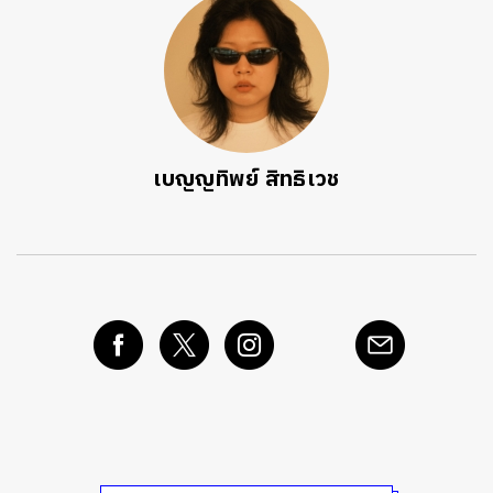
เบญญทิพย์ สิทธิเวช