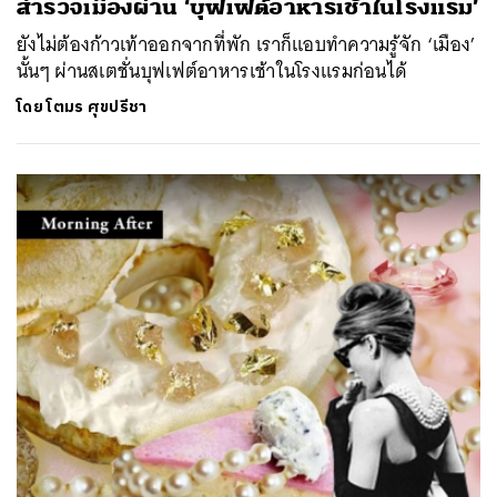
สำรวจเมืองผ่าน ‘บุฟเฟต์อาหารเช้าในโรงแรม’
ยังไม่ต้องก้าวเท้าออกจากที่พัก เราก็แอบทำความรู้จัก ‘เมือง’
นั้นๆ ผ่านสเตชั่นบุฟเฟต์อาหารเช้าในโรงแรมก่อนได้
โดย
โตมร ศุขปรีชา