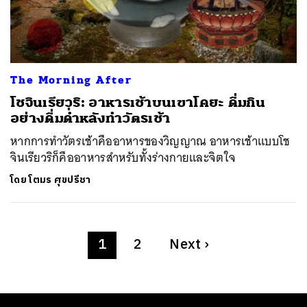
The Morning After
โชจินเรียวริ: อาหารเช้าบนเขาโคยะ ดื่มกิน
อย่างดื่มด่ำหลังทำวัตรเช้า
หากการทำวัตรเช้าคืออาหารของวิญญาณ อาหารเช้าแบบโช
จินเรียวริก็คืออาหารสำหรับทั้งร่างกายและจิตใจ
โดย
โตมร ศุขปรีชา
1
2
Next
›