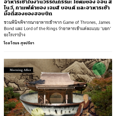
อาหารเช้าในงานวรรณกรรม: ไข่ต้มของ จอน ส
โนว์, กาแฟดำของ เจมส์ บอนด์ และอาหารเช้า
มื้อที่สองของฮอบบิท
ชวนพินิจพิจารณาอาหารเช้าจาก Game of Thrones, James
Bond และ Lord of the Rings ว่าอาหารเช้าแต่ละแบบ ‘บอก’
อะไรเราบ้าง
โดย
โตมร ศุขปรีชา