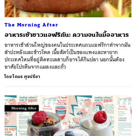
The Morning After
อาหารเช้าชาวแอฟริกัน: ความจนในมื้ออาหาร
อาหารเช้าส่วนใหญ่ของคนในประเทศแถบแอฟริกาทำจากมัน
สำปะหลังและข้าวโพด เนื้อสัตว์เป็นของแพงและหายาก
ประเทศไหนที่อยู่ติดทะเลสาบก็อาจได้กินปลา นอกนั้นต้อง
อาศัยโปรตีนจากแมลงและถั่ว
โดย
โตมร ศุขปรีชา