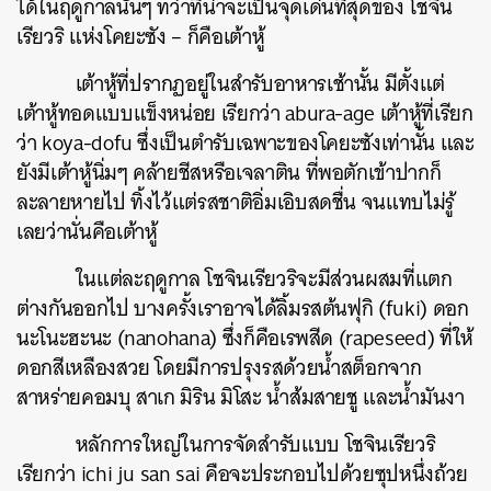
ได้ในฤดูกาลนั้นๆ ทว่าที่น่าจะเป็นจุดเด่นที่สุดของ โชจิน
เรียวริ แห่งโคยะซัง – ก็คือเต้าหู้
เต้าหู้ที่ปรากฏอยู่ในสำรับอาหารเช้านั้น มีตั้งแต่
เต้าหู้ทอดแบบแข็งหน่อย เรียกว่า abura-age เต้าหู้ที่เรียก
ว่า koya-dofu ซึ่งเป็นตำรับเฉพาะของโคยะซังเท่านั้น และ
ยังมีเต้าหู้นิ่มๆ คล้ายชีสหรือเจลาติน ที่พอตักเข้าปากก็
ละลายหายไป ทิ้งไว้แต่รสชาติอิ่มเอิบสดชื่น จนแทบไม่รู้
เลยว่านั่นคือเต้าหู้
ในแต่ละฤดูกาล โชจินเรียวริจะมีส่วนผสมที่แตก
ต่างกันออกไป บางครั้งเราอาจได้ลิ้มรสต้นฟุกิ (fuki) ดอก
นะโนะฮะนะ (nanohana) ซึ่งก็คือเรพสีด (rapeseed) ที่ให้
ดอกสีเหลืองสวย โดยมีการปรุงรสด้วยน้ำสต็อกจาก
สาหร่ายคอมบุ สาเก มิริน มิโสะ น้ำส้มสายชู และน้ำมันงา
หลักการใหญ่ในการจัดสำรับแบบ โชจินเรียวริ
เรียกว่า ichi ju san sai คือจะประกอบไปด้วยซุปหนึ่งถ้วย