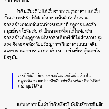
ตัวไปพร้อมกัน
โชจินเรียวริ ไม่ได้เริ่มจากการปรุงอาหาร แต่เริ่ม
ตั้งแต่การทำจิตให้ผ่องใส มองเห็นลึกไปถึงความ
สอดคล้องกลมกลืนระหว่างธรรมชาติ ฤดูกาล และตัว
มนุษย์เอง โชจินเรียวริ เป็นอาหารที่หาได้ในท้องถิ่น
สอดคล้องกับฤดูกาล เป็นอาหารอินทรีย์ที่ไม่ผ่านการปรุง
แต่ง จึงสอดคล้องกับปรัชญาการกินอาหารแบบ ‘คลีน’
และอาหารลดการปล่อยคาร์บอน – อย่างที่เราคุ้นเคยใน
ปัจจุบัน
ค้นหา
การที่พืชผักผลิดอกออกผลให้มนุษย์ได้เก็บเกี่ยวใน
ฤดูกาลใด ย่อมแปลว่าพืชผักเหล่านั้น ‘พร้อม’ ที่จะให้สัตว์
SHARE
TWEET
LINE
EMAIL
และมนุษย์ได้กิน
แต่นอกจากนี้แล้ว โชจินเรียวริ ยังมีหลักการอื่นอีก