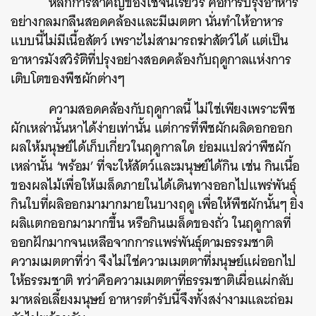
หลักการสำคัญของโชจินเรียวริ คือการปรุงอาหาร
อย่างกลมกลืนสอดคล้องและมีเมตตา นั่นทำให้อาหาร
แบบนี้ไม่มีเนื้อสัตว์ เพราะไม่สามารถฆ่าสัตว์ได้ แต่เป็น
อาหารมังสวิรัติที่ปรุงอย่างสอดคล้องกับฤดูกาลแห่งการ
เติบโตของพืชผักต่างๆ
ความสอดคล้องกับฤดูกาลนี้ ไม่ใช่เพียงเพราะพืช
ผักเหล่านั้นหาได้ง่ายเท่านั้น แต่การที่พืชผักผลิดอกออก
ผลให้มนุษย์ได้เก็บเกี่ยวในฤดูกาลใด ย่อมแปลว่าพืชผัก
เหล่านั้น ‘พร้อม’ ที่จะให้สัตว์และมนุษย์ได้กิน เช่น กินเนื้อ
ของผลไม้เพื่อให้เมล็ดภายในได้เดินทางออกไปแพร่พันธุ์
กินใบที่ผลิออกมามากมายในบางฤดู เพื่อให้พืชผักนั้นๆ ยิ่ง
ผลิแตกออกมามากขึ้น หรือกินเมล็ดของถั่ว ในฤดูกาลที่
ออกฝักมากจนเหลือจากการแพร่พันธุ์ตามธรรมชาติ
ความเมตตาที่ว่า จึงไม่ใช่ความเมตตาที่มนุษย์แผ่ออกไป
ให้ธรรมชาติ ทว่าคือความเมตตาที่ธรรมชาติเผื่อแผ่กลับ
มาหล่อเลี้ยงมนุษย์ อาหารตำรับนี้จึงทั้งสง่างามและถ่อม