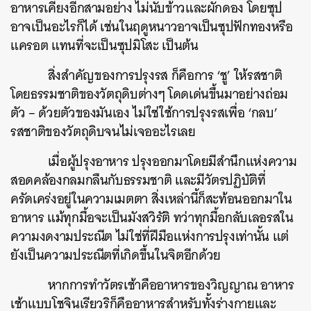
อาหารเคียงอีกสามอย่าง ไม่นับข้าวและผักดอง โดยซุป
อาจเป็นอะไรก็ได้ เช่นในฤดูหนาวอาจเป็นซุปฟักทองหรือ
แครอต แทนที่จะเป็นซุปมิโสะ เป็นต้น
สิ่งสำคัญของการปรุงรส ก็คือการ ‘ชู’ ให้รสชาติ
โดยธรรมชาติของวัตถุดิบต่างๆ โดดเด่นขึ้นมาอย่างถ่อม
ตัว – ด้วยตัวของมันเอง ไม่ใช่ใช้การปรุงรสเพื่อ ‘กลบ’
รสชาติของวัตถุดิบจนไม่เจออะไรเลย
เมื่อผู้ปรุงอาหาร ปรุงออกมาโดยมีสำนึกแห่งความ
สอดคล้องกลมกลืนกับธรรมชาติ และมีวัตรปฏิบัติที่
ครัดเคร่งอยู่ในความเมตตา สิ่งเหล่านี้ก็สะท้อนออกมาใน
อาหาร แม้ทุกมื้อจะเป็นมังสวิรัติ ทว่าทุกมื้อกลับเลอรสใน
ความงดงามประณีต ไม่ใช่ที่ฝีมือแห่งการปรุงเท่านั้น แต่
ยังเป็นความประณีตที่เกิดขึ้นในจิตอีกด้วย
หากการทำวัตรเช้าคืออาหารของวิญญาณ อาหาร
เช้าแบบโชจินเรียวริก็คืออาหารสำหรับทั้งร่างกายและ