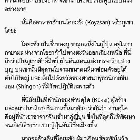
ความเรียบง่ายของอาหารเช้าน่าประทับใจอีกรูปแบบหนึ่ง
อย่างมาก
นั่นคืออาหารเช้าบนโคยะซัง (Koyasan) หรือภูเขา
โคยะ
โคยะซัง เป็นชื่อของภูเขาลูกหนึ่งในญี่ปุ่น อยู่ในวา
กายามะ ห่างจากโอซาก้าไปทางตะวันออกเฉียงเหนือ ที่นี่
ถือว่าเป็นภูเขาศักดิ์สิทธิ์ เป็นดินแดนแห่งการจาริกแสวง
บุญ บนเขานั้นมีสุสานโบราณขนาดมหึมาซ่อนตัวอยู่ใต้
ต้นไม้ใหญ่ และเต็มไปด้วยวัดของศาสนาพุทธนิกายชิน
งอน (Shingon) ที่มีวัตรปฏิบัติเฉพาะตัว
ที่นี่ยังเป็นที่พำนักของท่านคุไค (Kūkai) ผู้สร้าง
และสถาปนานิกายชินงอนขึ้นมาด้วย ว่ากันว่า ท่านคุไค
คือผู้ที่นำเอาชาจากจีนเข้ามาสู่ญี่ปุ่น ซึ่งในที่สุดก็ได้พัฒนา
จนเกิดวิธีชงชาแบบญี่ปุ่นอันมีชื่อเสียงขึ้น
หากจะค้างคืนที่โคยะซัง ผู้มาเยือนต้องพักในวัด