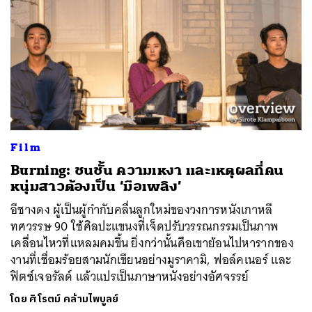
Film
Burning: ชนชั้น ความเหงา และเหตุผลที่คน
หนุ่มสาวต้องเป็น ‘มือเพลิง’
อีชางดง ผู้เป็นผู้กำกับคลื่นลูกใหม่ของวงการหนังเกาหลี
ทศวรรษ 90 ใช้ศิลปะแขนงที่เจ็ดปรับวรรณกรรมเป็นภาพ
เคลื่อนไหวที่แหลมคมขึ้น ยิ่งกว่านั้นคือเขาย้อนไปหารากของ
งานที่เชื่อมร้อยสามนักเขียนอย่างมูราคามิ, ฟอล์คเนอร์ และ
ฟิตซ์เจอรัลด์ แล้วแปรเป็นภาษาหนังอย่างอัศจรรย์
โดย
ศิโรตม์ คล้ามไพบูลย์