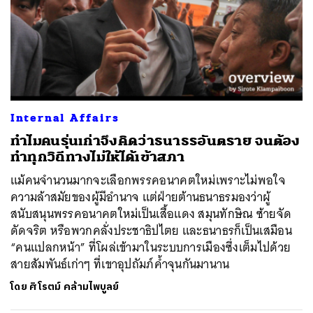
Internal Affairs
ทำไมคนรุ่นเก่าจึงคิดว่าธนาธรอันตราย จนต้อง
ทำทุกวิถีทางไม่ให้ได้เข้าสภา
แม้คนจำนวนมากจะเลือกพรรคอนาคตใหม่เพราะไม่พอใจ
ความล้าสมัยของผู้มีอำนาจ แต่ฝ่ายต้านธนาธรมองว่าผู้
สนับสนุนพรรคอนาคตใหม่เป็นเสื้อแดง สมุนทักษิณ ซ้ายจัด
ดัดจริต หรือพวกคลั่งประชาธิปไตย และธนาธรก็เป็นเสมือน
“คนแปลกหน้า” ที่โผล่เข้ามาในระบบการเมืองซึ่งเต็มไปด้วย
สายสัมพันธ์เก่าๆ ที่เขาอุปถัมภ์ค้ำจุนกันมานาน
โดย
ศิโรตม์ คล้ามไพบูลย์