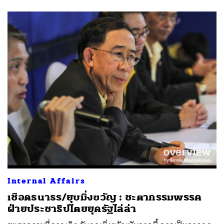
Internal Affairs
เชือดธนาธร/ยุบมิ่งขวัญ : ชะตากรรมพรรค
ฝ่ายประชาธิปไตยยุครัฐไล่ล่า