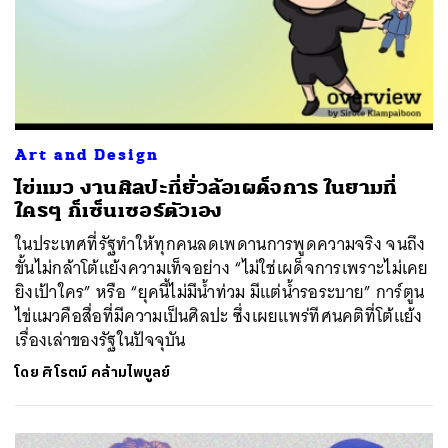
Art and Design
ไข่แมว งานศิลปะที่ยั่วล้อเผด็จการ ในยามที่
ใครๆ ก็เซ็นเซอร์ตัวเอง
ในประเทศที่รัฐทำให้ทุกคนลดเพดานการพูดความจริง จนถึง
ขั้นไม่กล้าโต้แย้งความเท็จอย่าง “ไม่ใช่เผด็จการเพราะไม่เคย
ยิงเป้าใคร” หรือ “ยุคนี้ไม่มีน้ำท่วม มีแต่น้ำรอระบาย” การ์ตูน
ไข่แมวคือสื่อที่มีความเป็นศิลปะ ซึ่งเผยแพร่ทีศนคติที่โต้แย้ง
เรื่องเล่าของรัฐในปัจจุบัน
โดย
ศิโรตม์ คล้ามไพบูลย์