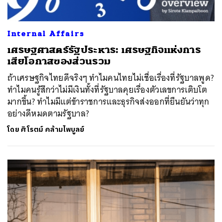
Internal Affairs
เศรษฐศาสตร์รัฐประหาร: เศรษฐกิจแห่งการ
เสียโอกาสของส่วนรวม
ถ้าเศรษฐกิจไทยดีจริงๆ ทำไมคนไทยไม่เชื่อเรื่องที่รัฐบาลพูด?
ทำไมคนรู้สึกว่าไม่มีเงินทั้งที่รัฐบาลคุยเรื่องตัวเลขการเติบโต
มากขึ้น? ทำไมมีแต่ข้าราชการและธุรกิจส่งออกที่ยืนยันว่าทุก
อย่างดีหมดตามรัฐบาล?
โดย
ศิโรตม์ คล้ามไพบูลย์