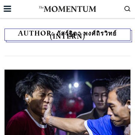
AUTHOR:
ภัสร์ฐิตา พงศ์ถิรวิทย์
(INTERN)