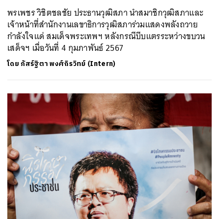
พรเพชร วิชิตชลชัย ประธานวุฒิสภา นำสมาชิกวุฒิสภาและ
เจ้าหน้าที่สำนักงานเลขาธิการวุฒิสภาร่วมแสดงพลังถวาย
กำลังใจแด่ สมเด็จพระเทพฯ หลังกรณีบีบแตรระหว่างขบวน
เสด็จฯ เมื่อวันที่ 4 กุมภาพันธ์ 2567
โดย
ภัสร์ฐิตา พงศ์ถิรวิทย์ (Intern)