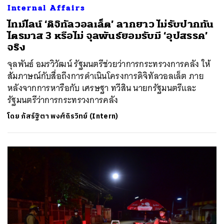
Internal Affairs
ไทม์ไลน์ ‘ดิจิทัลวอลเล็ต’ ลากยาว ไม่รับปากทัน
ไตรมาส 3 หรือไม่ จุลพันธ์ยอมรับมี ‘อุปสรรค’
จริง
จุลพันธ์ อมรวิวัฒน์ รัฐมนตรีช่วยว่าการกระทรวงการคลัง ให้
สัมภาษณ์กับสื่อถึงการดำเนินโครงการดิจิทัลวอลเล็ต ภาย
หลังจากการหารือกับ เศรษฐา ทวีสิน นายกรัฐมนตรีและ
รัฐมนตรีว่าการกระทรวงการคลัง
โดย
ภัสร์ฐิตา พงศ์ถิรวิทย์ (Intern)
ค้นหา
SHARE
TWEET
LINE
EMAIL