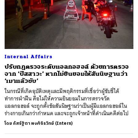
Internal Affairs
ปรับกฎตรวจระดับแอลกอฮอล์ ด้วยการตรวจ
จาก ‘ปัสสาวะ’ หากไม่ยินยอมให้สันนิษฐานว่า
‘เมาแล้วขับ’
ในกรณีที่เกิดอุบัติเหตุและมีพฤติกรรมที่เชื่อว่าผู้ขับขี่ได้
ทำการฝ่าฝืน คือไม่ให้ความยินยอมในการตรวจวัด
แอลกอฮอล์ จะถูกตั้งข้อสันนิษฐานว่าเป็นผู้มีแอลกอฮอล์ใน
ร่างกายเกินกว่ากำหนด และจะถูกเจ้าหน้าที่ดำเนินคดีต่อไป
โดย
ภัสร์ฐิตา พงศ์ถิรวิทย์ (Intern)