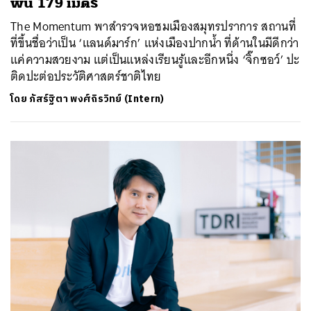
พื้น 179 เมตร
The Momentum พาสำรวจหอชมเมืองสมุทรปราการ สถานที่
ที่ขึ้นชื่อว่าเป็น ‘แลนด์มาร์ก’ แห่งเมืองปากน้ำ ที่ด้านในมีดีกว่า
แค่ความสวยงาม แต่เป็นแหล่งเรียนรู้และอีกหนึ่ง ‘จิ๊กซอว์’ ปะ
ติดปะต่อประวัติศาสตร์ชาติไทย
โดย
ภัสร์ฐิตา พงศ์ถิรวิทย์ (Intern)