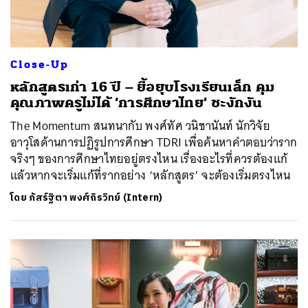
Close-Up
หลักสูตรเก่า 16 ปี – ยื้อยุบโรงเรียนเล็ก คุม
คุณภาพครูไม่ได้ ‘การศึกษาไทย’ ชะงักงัน
The Momentum สนทนากับ พงศ์ทัศ วนิชานันท์ นักวิจัย
อาวุโสด้านการปฏิรูปการศึกษา TDRI เพื่อค้นหาคำตอบว่าราก
จริงๆ ของการศึกษาไทยอยู่ตรงไหน เรื่องอะไรที่ควรต้องแก้
แล้วหากจะเริ่มแก้ที่รากอย่าง ‘หลักสูตร’ จะต้องเริ่มตรงไหน
โดย
ภัสร์ฐิตา พงศ์ถิรวิทย์ (Intern)