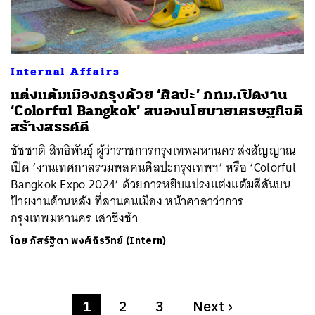
Internal Affairs
แต่งแต้มเมืองกรุงด้วย ‘ศิลปะ’ กทม.เปิดงาน
‘Colorful Bangkok’ สนองนโยบายเศรษฐกิจดี
สร้างสรรค์ดี
ชัชชาติ สิทธิพันธุ์ ผู้ว่าราชการกรุงเทพมหานคร ส่งสัญญาณ
เปิด ‘งานเทศกาลรวมพลคนศิลปะกรุงเทพฯ’ หรือ ‘Colorful
Bangkok Expo 2024’ ด้วยการหยิบแปรงแต่งแต้มสีสันบน
ป้ายงานด้านหลัง ที่ลานคนเมือง หน้าศาลาว่าการ
กรุงเทพมหานคร เสาชิงช้า
โดย
ภัสร์ฐิตา พงศ์ถิรวิทย์ (Intern)
1
2
3
Next
›