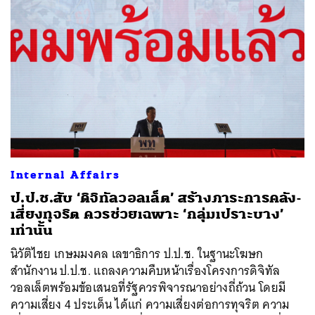
Internal Affairs
ป.ป.ช.สับ ‘ดิจิทัลวอลเล็ต’ สร้างภาระการคลัง-
เสี่ยงทุจริต ควรช่วยเฉพาะ ‘กลุ่มเปราะบาง’
เท่านั้น
นิวัติไชย เกษมมงคล เลขาธิการ ป.ป.ช. ในฐานะโฆษก
สำนักงาน ป.ป.ช. แถลงความคืบหน้าเรื่องโครงการดิจิทัล
วอลเล็ตพร้อมข้อเสนอที่รัฐควรพิจารณาอย่างถี่ถ้วน โดยมี
ความเสี่ยง 4 ประเด็น ได้แก่ ความเสี่ยงต่อการทุจริต ความ