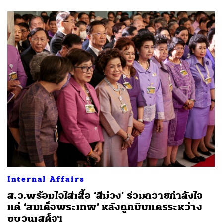
Internal Affairs
ส.ว.พร้อมใจใส่เสื้อ ‘สีม่วง’ ร่วมถวายกำลังใจ
แด่ ‘สมเด็จพระเทพ’ หลังถูกบีบแตรระหว่าง
ขบวนเสด็จฯ