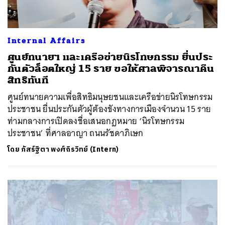
Internal Affairs
ศูนย์ทนายฯ และเครือข่ายนิรโทษกรรม ยื่นประ
กันตัวล็อตใหญ่ 15 ราย ขอให้ศาลพิจารณาคืน
สิทธิทันที
ศูนย์ทนายความเพื่อสิทธิมนุษยชนและเครือข่ายนิรโทษกรรม
ประชาชน ยื่นประกันตัวผู้ต้องขังทางการเมืองจำนวน 15 ราย
ท่ามกลางการเปิดลงชื่อเสนอกฎหมาย ‘นิรโทษกรรม
ประชาชน’ ที่ศาลอาญา ถนนรัชดาภิเษก
โดย
ภัสร์ฐิตา พงศ์ถิรวิทย์ (Intern)