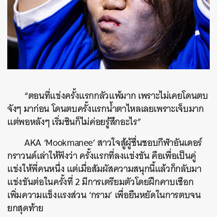
“ตอนที่แข่งครั้งแรกกลัวแพ้มาก เพราะไม่เคยโดนตบ
จังๆ มาก่อน โดนตบครั้งแรกน้ำตาไหลเลยเพราะเจ็บมาก
แต่พอหลังๆ เริ่มชินก็ไม่ค่อยรู้สึกอะไร”
AKA ‘Mookmanee’ สาวใจสู้ผู้ชื่นชอบกีฬาอันเดอร์
กราวนด์เล่าให้ฟังว่า ครั้งแรกที่ลงแข่งขัน คือเพื่อเป็นคู่
แข่งให้พี่คนหนึ่ง แต่เมื่อสัมผัสความสนุกนี้แล้วก็กลับมา
แข่งขันต่อในครั้งที่ 2 มีการเตรียมตัวโดยฝึกคาบเชือก
ค้นหา
เพิ่มความแข็งแรงส่วน ‘กราม’ เพื่อยืนหยัดในการตบจน
SHARE
TWEET
LINE
EMAIL
ยกสุดท้าย