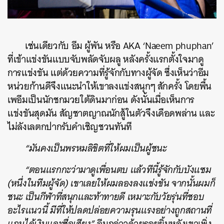
เช่นเดียวกับ อีม ผู้พัน หรือ AKA ‘Naeem phuphan’
ที่เข้าแข่งขันแบบจับพลัดจับผลู หลังครั้งแรกตั้งใจมาดู
การแข่งขัน แต่ด้วยความที่รู้จักกับทางผู้จัด ซึ่งเห็นว่าอีม
หน่วยก้านดีจึงแนะนำให้เขาลงแข่งสนุกๆ สักครั้ง โดยพื้น
เพอีมเป็นนักชกมวยใต้ดินมาก่อน ดังนั้นเมื่อเห็นการ
แข่งขันสุดมัน สัญชาตญาณนักสู้ในตัวจึงเดือดพล่าน และ
ไม่ลังเลตกปากรับคำเชิญชวนทันที
“มันคงเป็นพรหมลิขิตที่ให้ผมเป็นผู้ชนะ
“ตอนแรกกะว่ามาดูเพื่อนตบ แล้วทีนี้รู้จักกับบังแซม
(หนึ่งในทีมผู้จัด) เขาเลยให้ผมลองลงแข่งขัน จากนั้นผมก็
ชนะ เป็นกีฬาที่สนุกและท้าทายดี เหมาะกับวัยรุ่นที่ชอบ
อะไรแนวนี้ มีที่ให้ปลดปล่อยความรุนแรงอย่างถูกสถานที่
แถมได้เงินและชื่อเสียง”
อีมกล่าวด้วยรอยยิ้มหลังเขาเพิ่ง