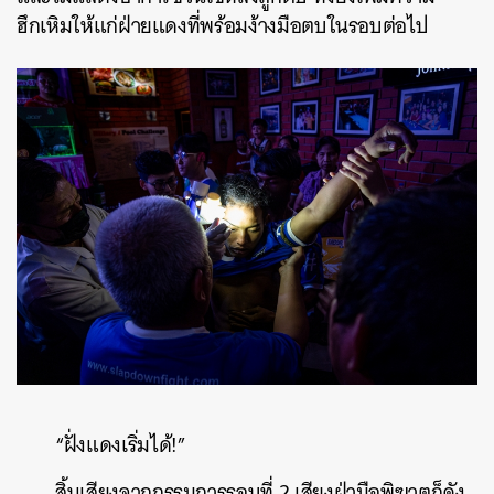
ฮึกเหิมให้แก่ฝ่ายแดงที่พร้อมง้างมือตบในรอบต่อไป
“ฝั่งแดงเริ่มได้!”
สิ้นเสียงจากกรรมการรอบที่ 2 เสียงฝ่ามือพิฆาตก็ดัง