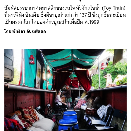
สัมผัสบรรยากาศคลาสสิกของรถไฟหัวจักรไอน้ำ (Toy Train)
ที่ดาร์จีลิง อินเดีย ซึ่งมีอายุเก่าแก่กว่า 137 ปี ซึ่งถูกขึ้นทะเบียน
เป็นมรดกโลกโดยองค์กรยูเนสโกเมื่อปีค.ศ.1999
โดย
พัทริกา ลิปตพัลลภ