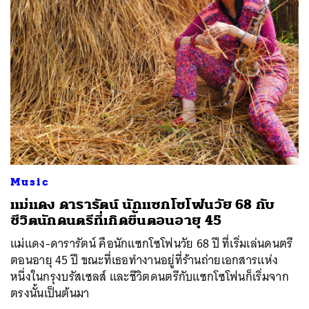
Music
แม่แดง ดารารัตน์ นักแซกโซโฟนวัย 68 กับ
ชีวิตนักดนตรีที่เกิดขึ้นตอนอายุ 45
แม่แดง-ดารารัตน์ คือนักแซกโซโฟนวัย 68 ปี ที่เริ่มเล่นดนตรี
ตอนอายุ 45 ปี ขณะที่เธอทำงานอยู่ที่ร้านถ่ายเอกสารแห่ง
หนึ่งในกรุงบรัสเซลส์ และชีวิตดนตรีกับแซกโซโฟนก็เริ่มจาก
ตรงนั้นเป็นต้นมา