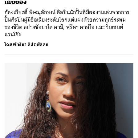
เก็บของ
ก้องเกียรติ์ พิษณุลักษณ์ ศิลปินนักปั้นที่มีผลงานเด่นจากการ
ปั้นศิลปินผู้มีชื่อเสียงระดับโลกแต่แฝงด้วยความทุกข์ระทม
ของชีวิต อย่างซัลบาโด ดาลี, ฟรีดา คาห์โล และ วินเซนต์
แวนโก๊ะ
โดย
พัทริกา ลิปตพัลลภ