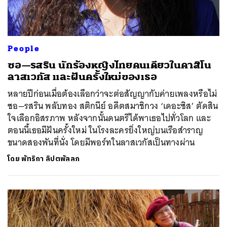
People
ซอ—รสริน นักร้องหญิงไทยคนเดียวในคาสิโน
ลาสเวกัส และฝันครั้งใหม่ของเธอ
หลายปีก่อนเมื่อต้องเลือกว่าจะต่อสัญญากับค่ายเพลงหรือไม่
ซอ—รสริน พลับทอง สติกนีย์ อดีตสมาชิกวง ‘เดอะซิส’ ตัดสิน
ใจเลือกอิสรภาพ หลังจากนั้นดนตรีได้พาเธอไปทั่วโลก และ
ค้นหา
ตอนนี้เธอมีฝันครั้งใหม่ ในโรงละครยิ่งใหญ่บนเรือสำราญ
SHARE
TWEET
LINE
EMAIL
ขนาดสองพันที่นั่ง โดยมีพอร์ทในลาสเวกัสเป็นทางผ่าน
โดย
พัทริกา ลิปตพัลลภ