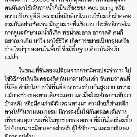
คนหันมาใช้เส้นทางน้ำก็เป็นเรื่องของ Well Being หรือ
ความเป็นอยู่ที่ดี เพราะเมื่อมีกติกาในการใช้แม่น้ำลำคลอง
ร่วมกันอย่างชัดเจน มีกฎหมายที่แข็งแรง ประสิทธิภาพใน
การดูแลรักษาแม่น้ำก็เกิด พอน้ำสะอาด อากาศดี คนก็
อยากมาเดิน มาวิ่ง มาใช้ชีวิต เกิดการขยายเป็นกลุ่มเครือ
ข่ายใหม่ๆ ของคนในพื้นที่ ซึ่งมีพื้นฐานเดียวกันคือรัก
แม่น้ำ
ในขณะที่ฉันลองเปลี่ยนจากการนั่งรถประจำทาง ไป
ใช้วิธีการเดินริมคลองติดกันมาสามวันแล้ว ฉันพบว่าคนที่
นี่มีจิตสำนึกในการใช้พื้นที่สาธารณะร่วมกันสูงมาก เพราะ
แม้บางช่วงของทางเดินจะแคบ แต่เมื่อมีรถจักรยานขับมา
ข้างหลัง หรือมีคนกำลังวิ่งสวนทางมา ต่างฝ่ายก็ต่างหลีก
ทางให้กันตามเหมาะสม มีการส่งยิ้มให้กันตลอดเส้นทาง
เพื่อขอบคุณ รวมทั้งในทุกช่วงของคลอง ที่มีบันไดเชื่อมขึ้น
ไปยังถนน จะมีทางลาดสำหรับผู้ใช้จักยาน และรถเข็นคน
พิการ อยู่ด้วย