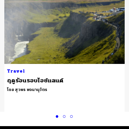
Travel
ฤดูร้อนรอบไอซ์แลนด์
โดย สุวพร พจนานุวัตร