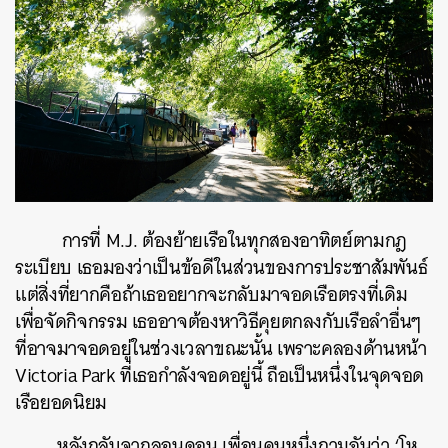
การที่ M.J. ต้องย้ายเรือในทุกสองอาทิตย์ตามกฎ
ระเบียบ เธอมองว่าเป็นข้อดีในส่วนของการประชาสัมพันธ์
แต่สิ่งที่ยากคือถ้าเธออยากจะกลับมาจอดเรือตรงที่เดิม
เพื่อจัดกิจกรรม เธออาจต้องหาวิธีคุยตกลงกับเรือลำอื่นๆ
ที่อาจมาจอดอยู่ในช่วงเวลาขณะนั้น เพราะคลองด้านหน้า
Victoria Park ที่เธอกำลังจอดอยู่นี้ ถือเป็นหนึ่งในจุดจอด
เรือยอดนิยม
หลังกลับจากลอนดอน เพื่อนคนหนึ่งถามฉันว่า ‘โห