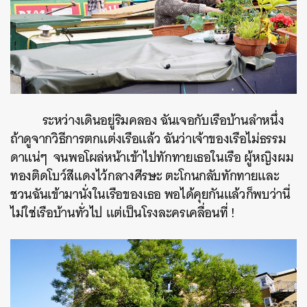
ค้นหา
SHARE
TWEET
LINE
EMAIL
ระหว่างเดินอยู่ริมคลอง ฉันเจอกับเรือบ้านลำหนึ่ง
ถ้าดูจากวิธีการตกแต่งเรือแล้ว ฉันว่าเจ้าของเรือไม่ธรรม
ดาแน่ๆ จนพอโผล่หน้าเข้าไปทักทายเธอในเรือ ผู้หญิงผม
ทองติดโบว์สีแดงไว้กลางศีรษะ ตะโกนกลับทักทายและ
ชวนฉันเข้ามานั่งในเรือของเธอ พอได้คุยกันแล้วก็พบว่านี่
ไม่ใช่เรือบ้านทั่วไป แต่เป็นโรงละครเคลื่อนที่ !