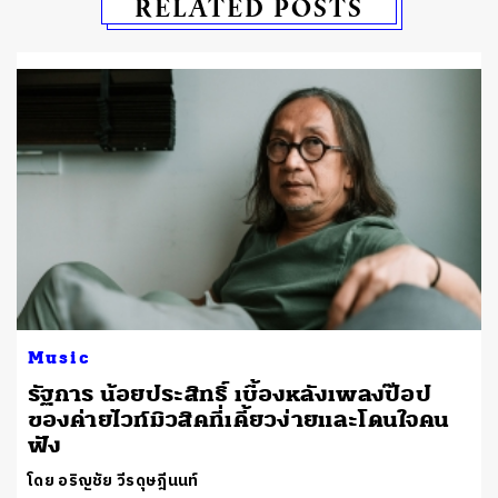
RELATED POSTS
Music
รัฐการ น้อยประสิทธิ์ เบื้องหลังเพลงป๊อป
ของค่ายไวท์มิวสิคที่เคี้ยวง่ายและโดนใจคน
ฟัง
โดย อริญชัย วีรดุษฎีนนท์