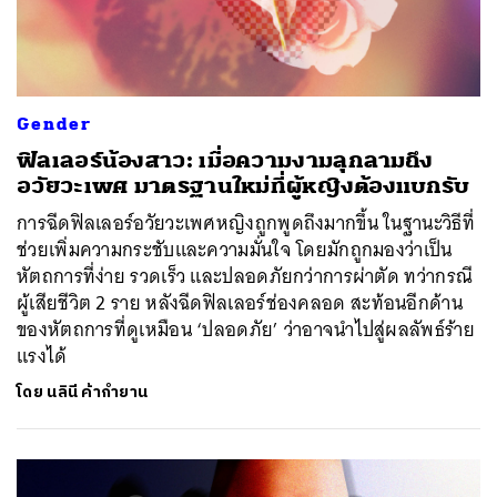
Gender
ฟิลเลอร์น้องสาว: เมื่อความงามลุกลามถึง
อวัยวะเพศ มาตรฐานใหม่ที่ผู้หญิงต้องแบกรับ
การฉีดฟิลเลอร์อวัยวะเพศหญิงถูกพูดถึงมากขึ้น ในฐานะวิธีที่
ช่วยเพิ่มความกระชับและความมั่นใจ โดยมักถูกมองว่าเป็น
หัตถการที่ง่าย รวดเร็ว และปลอดภัยกว่าการผ่าตัด ทว่ากรณี
ผู้เสียชีวิต 2 ราย หลังฉีดฟิลเลอร์ช่องคลอด สะท้อนอีกด้าน
ของหัตถการที่ดูเหมือน ‘ปลอดภัย’ ว่าอาจนำไปสู่ผลลัพธ์ร้าย
แรงได้
โดย
นลินี ค้ากำยาน