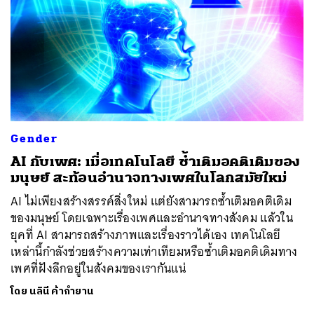
Gender
AI กับเพศ: เมื่อเทคโนโลยี ซ้ำเติมอคติเดิมของ
มนุษย์ สะท้อนอำนาจทางเพศในโลกสมัยใหม่
AI ไม่เพียงสร้างสรรค์สิ่งใหม่ แต่ยังสามารถซ้ำเติมอคติเดิม
ของมนุษย์ โดยเฉพาะเรื่องเพศและอำนาจทางสังคม แล้วใน
ยุคที่ AI สามารถสร้างภาพและเรื่องราวได้เอง เทคโนโลยี
เหล่านี้กำลังช่วยสร้างความเท่าเทียมหรือซ้ำเติมอคติเดิมทาง
เพศที่ฝังลึกอยู่ในสังคมของเรากันแน่
โดย
นลินี ค้ากำยาน