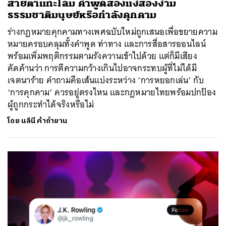
สายตาแทะโลม คำพูดสองแง่สองง่าม
ธรรมชาติมนุษย์หรือกำลังคุกคาม
ร่างกฎหมายคุกคามทางเพศฉบับใหม่ถูกเสนอเพื่อขยายความ
หมายครอบคลุมทั้งคำพูด ท่าทาง และการสื่อสารออนไลน์
พร้อมเพิ่มพฤติกรรมตามรังควานเข้าไปด้วย แต่ก็มีเสียง
คัดค้านว่า การตีความกว้างเกินไปอาจกระทบผู้ที่ไม่ได้มี
เจตนาร้าย คำถามคือเส้นแบ่งระหว่าง ‘การหยอกเล่น’ กับ
‘การคุกคาม’ ควรอยู่ตรงไหน และกฎหมายไทยพร้อมปกป้อง
ผู้ถูกกระทำได้จริงหรือไม่
โดย
นลินี ค้ากำยาน