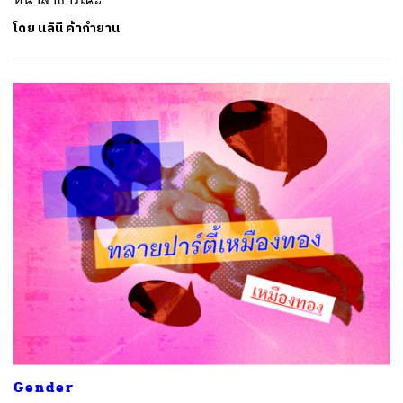
โดย
นลินี ค้ากำยาน
Gender