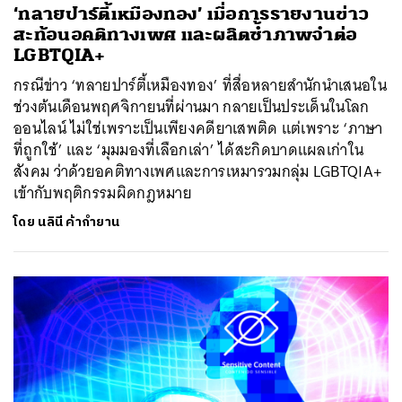
‘ทลายปาร์ตี้เหมืองทอง’ เมื่อการรายงานข่าว
สะท้อนอคติทางเพศ และผลิตซ้ำภาพจำต่อ
LGBTQIA+
กรณีข่าว ‘ทลายปาร์ตี้เหมืองทอง’ ที่สื่อหลายสำนักนำเสนอใน
ช่วงต้นเดือนพฤศจิกายนที่ผ่านมา กลายเป็นประเด็นในโลก
ออนไลน์ ไม่ใช่เพราะเป็นเพียงคดียาเสพติด แต่เพราะ ‘ภาษา
ที่ถูกใช้’ และ ‘มุมมองที่เลือกเล่า’ ได้สะกิดบาดแผลเก่าใน
สังคม ว่าด้วยอคติทางเพศและการเหมารวมกลุ่ม LGBTQIA+
เข้ากับพฤติกรรมผิดกฎหมาย
โดย
นลินี ค้ากำยาน