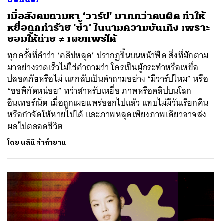
เมื่อสังคมถามหา ‘วาร์ป’ มากกว่าคนผิด ทำให้
หยื่อถูกทำร้าย ‘ซ้ำ’ ในนามความบันเทิง เพราะ
ยอมให้ถ่าย ≠ เผยแพร่ได้
ทุกครั้งที่คำว่า ‘คลิปหลุด’ ปรากฏขึ้นบนหน้าฟีด สิ่งที่มักตาม
มาอย่างรวดเร็วไม่ใช่คำถามว่า ใครเป็นผู้กระทำหรือเหยื่อ
ปลอดภัยหรือไม่ แต่กลับเป็นคำถามอย่าง “มีวาร์ปไหม” หรือ
“ขอพิกัดหน่อย” ทว่าสำหรับเหยื่อ ภาพหรือคลิปบนโลก
อินเทอร์เน็ต เมื่อถูกเผยแพร่ออกไปแล้ว แทบไม่มีวันเรียกคืน
หรือกำจัดให้หายไปได้ และภาพหลุดเพียงภาพเดียวอาจส่ง
ผลไปตลอดชีวิต
โดย
นลินี ค้ากำยาน