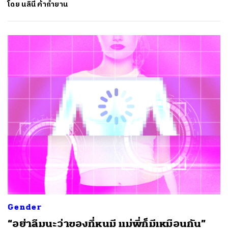
โดย
นลินี ค้ากำยาน
Gender
“อย่าลืมนะว่าของที่หนูมี แม่พี่ก็มีเหมือนกัน”