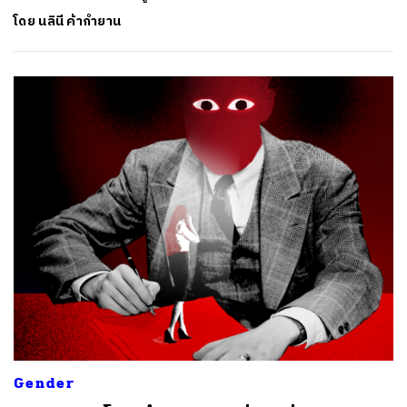
โดย
นลินี ค้ากำยาน
Gender