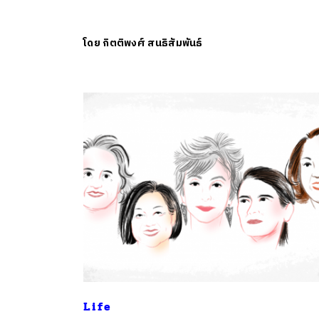
โดย
กิตติพงศ์ สนธิสัมพันธ์
Life