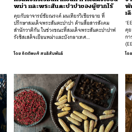
พม่า และพระสันตะปาปาของผู้ยากไร้
พั
เล
คุยกับอาจารย์ชัยณรงค์ มนเทียรวิเชียรฉาย ที่
‘EE
ปรึกษาสมเด็จพระสันตะปาปา ด้านสื่อสารสังคม
คุย
สำนักวาติกัน ในช่วงขณะที่สมเด็จพระสันตะปาปาฟ
กา
รังซิสเสด็จเยือนพม่าและบังกลาเทศ...
(EE
โดย
กิตติพงศ์ สนธิสัมพันธ์
โด