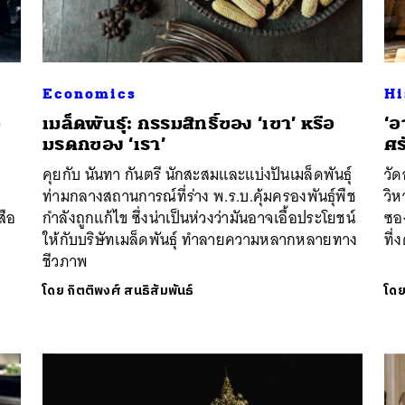
Economics
Hi
ว
เมล็ดพันธุ์: กรรมสิทธิ์ของ ‘เขา’ หรือ
​‘
มรดกของ ‘เรา’
ศ
คุยกับ นันทา กันตรี นักสะสมและแบ่งปันเมล็ดพันธุ์
วั
น
ท่ามกลางสถานการณ์ที่ร่าง พ.ร.บ.คุ้มครองพันธุ์พืช
วิห
สือ
กำลังถูกแก้ไข ซึ่งน่าเป็นห่วงว่ามันอาจเอื้อประโยชน์
ซอง
ให้กับบริษัทเมล็ดพันธุ์ ทำลายความหลากหลายทาง
ที
ชีวภาพ
โดย
กิตติพงศ์ สนธิสัมพันธ์
โด