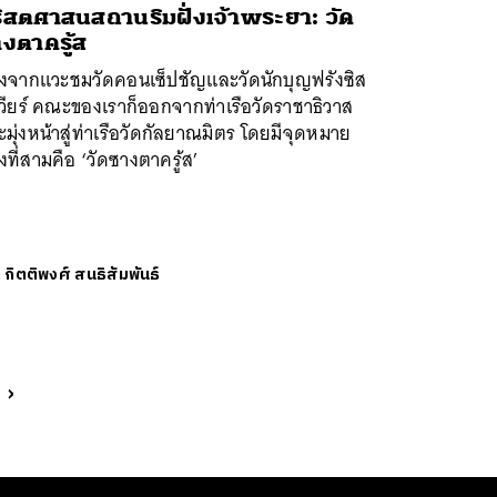
ิสตศาสนสถานริมฝั่งเจ้าพระยา: วัด
งตาครู้ส
ังจากแวะชมวัดคอนเซ็ปชัญและวัดนักบุญฟรังซิส
วียร์ คณะของเราก็ออกจากท่าเรือวัดราชาธิวาส
มุ่งหน้าสู่ท่าเรือวัดกัลยาณมิตร โดยมีจุดหมาย
งที่สามคือ ‘วัดซางตาครู้ส’
ย
กิตติพงศ์ สนธิสัมพันธ์
t
›