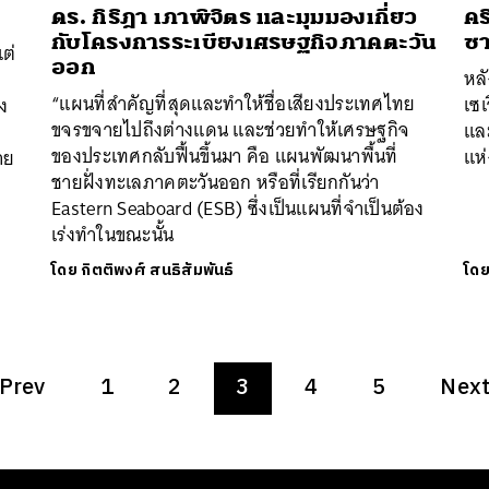
​ดร. กิริฎา เภาพิจิตร และมุมมองเกี่ยว
คร
กับโครงการระเบียงเศรษฐกิจภาคตะวัน
ซา
ต่
ออก
หล
“แผนที่สำคัญที่สุดและทำให้ชื่อเสียงประเทศไทย
เซเ
ง
ขจรขจายไปถึงต่างแดน และช่วยทำให้เศรษฐกิจ
และ
ของประเทศกลับฟื้นขึ้นมา คือ แผนพัฒนาพื้นที่
แห่
าย
ชายฝั่งทะเลภาคตะวันออก หรือที่เรียกกันว่า
Eastern Seaboard (ESB) ซึ่งเป็นแผนที่จำเป็นต้อง
เร่งทำในขณะนั้น
โดย
กิตติพงศ์ สนธิสัมพันธ์
โด
Prev
1
2
3
4
5
Nex