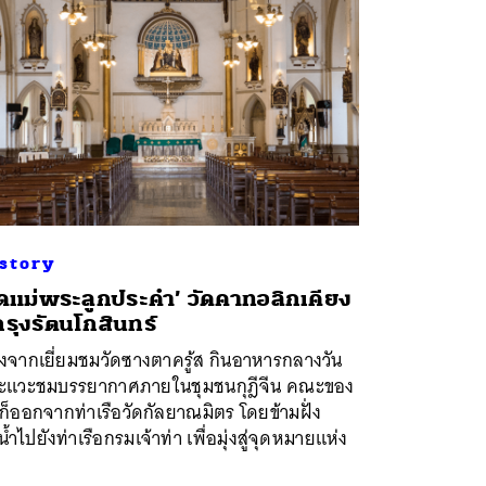
story
ัดแม่พระลูกประคำ’ วัดคาทอลิกเคียง
่กรุงรัตนโกสินทร์
ังจากเยี่ยมชมวัดซางตาครู้ส กินอาหารกลางวัน
ะแวะชมบรรยากาศภายในชุมชนกุฎีจีน คณะของ
ก็ออกจากท่าเรือวัดกัลยาณมิตร โดยข้ามฝั่ง
น้ำไปยังท่าเรือกรมเจ้าท่า เพื่อมุ่งสู่จุดหมายแห่ง