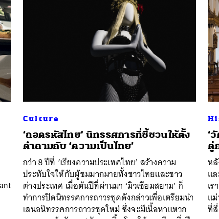
นหา
Culture
Hi
SHARE
TWEET
LINE
EMAIL
‘ถอดรหัสไทย’ นิทรรศการที่ชี้ชวนให้ตั้ง
‘ว
คำถามกับ ‘ความเป็นไทย’
คู
กว่า 8 ปีที่ ‘เรียงความประเทศไทย’ สร้างความ
หล
ประทับใจให้กับผู้ชมมากมายทั้งชาวไทยและชาว
แล
ant
ต่างประเทศ เมื่อต้นปีที่ผ่านมา ‘มิวเซียมสยาม’ ก็
เรา
ทำการปิดนิทรรศการถาวรชุดดังกล่าวเพื่อเตรียมนำ
แม่
เสนอนิทรรศการถาวรชุดใหม่ ซึ่งจะมีเนื้อหาแหวก
ที่สี่