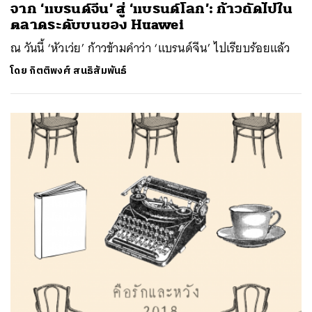
จาก ‘แบรนด์จีน’ สู่ ‘แบรนด์โลก’: ก้าวถัดไปใน
ตลาดระดับบนของ Huawei
ณ วันนี้ ‘หัวเว่ย’ ก้าวข้ามคำว่า ‘แบรนด์จีน’ ไปเรียบร้อยแล้ว
โดย
กิตติพงศ์ สนธิสัมพันธ์
ค้นหา
SHARE
TWEET
LINE
EMAIL