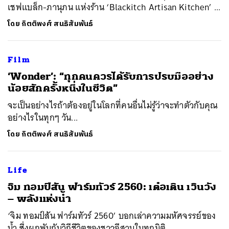
เชฟแบล็ก-ภานุภน แห่งร้าน ‘Blackitch Artisan Kitchen’ ...
โดย
กิตติพงศ์ สนธิสัมพันธ์
Film
​‘Wonder’: “ทุกคนควรได้รับการปรบมืออย่าง
น้อยสักครั้งหนึ่งในชีวิต”
จะเป็นอย่างไรถ้าต้องอยู่ในโลกที่คนอื่นไม่รู้ว่าจะทำตัวกับคุณ
อย่างไรในทุกๆ วัน...
โดย
กิตติพงศ์ สนธิสัมพันธ์
Life
​จิม ทอมป์สัน ฟาร์มทัวร์ 2560: เต๋อเติน เวินวัง
– พลังแห่งน้ำ
​‘จิม ทอมป์สัน ฟาร์มทัวร์ 2560’ บอกเล่าความมหัศจรรย์ของ
น้ำ ซึ่งผูกพันกับวิถีชีวิตของชาวอีสานในทุกมิติ ...