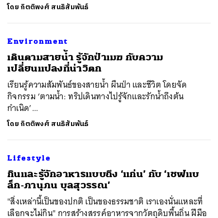
โดย
กิตติพงศ์ สนธิสัมพันธ์
Environment
เดินตามสายน้ำ รู้จักป่าเมฆ กับความ
เปลี่ยนแปลงที่น่าวิตก
เรียนรู้ความสัมพันธ์ของสายน้ำ ผืนป่า และชีวิต โดยจัด
กิจกรรม ‘ตามน้ำ: ทริปเดินทางไปรู้จักและรักน้ำถึงต้น
กำเนิด’...
โดย
กิตติพงศ์ สนธิสัมพันธ์
Lifestyle
กินและรู้จักอาหารแบบถึง ‘แก่น’ กับ ‘เชฟแบ
ล็ก-ภานุภน บุลสุวรรณ’
"สิ่งเหล่านี้เป็นของปกติ เป็นของธรรมชาติ เราเองนั่นแหละที่
เลือกจะไม่กิน" การสร้างสรรค์อาหารจากวัตถุดิบพื้นถิ่น ฝีมือ