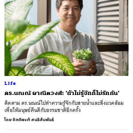
Life
ดร.นณณ์ ผาณิตวงศ์: ‘ถ้าไม่รู้จักก็ไม่รักกัน’
ติดตาม ดร.นณณ์ไปทำความรู้จักกับสายน้ำและสิ่งแวดล้อม
เพื่อให้มนุษย์คืนดีกับธรรมชาติอีกครั้ง
โดย
กิตติพงศ์ สนธิสัมพันธ์