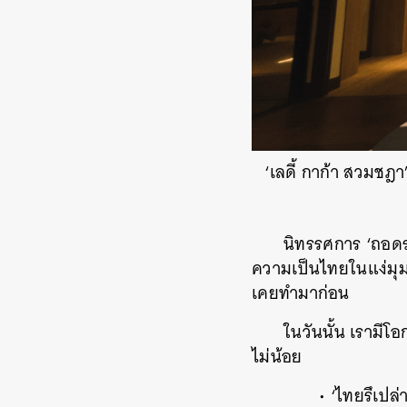
‘เลดี้ กาก้า สวมช
นิทรรศการ ‘ถอดร
ความเป็นไทยในแง่มุม
เคยทำมาก่อน
ในวันนั้น เรามี
ไม่น้อย
​ • ‘ไทยรึเปล่า!’ 