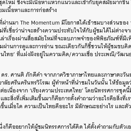
ใหม่ ซึ่งจะมีเนื้อหาแหวกแนวและเข้ากับยุคสมัยมากขึ้น โ
SHARE
TWEET
LINE
EMAIL
ียมเนื้อหาและการก่อสร้าง
์ที่ผ่านมา The Momentum มีโอกาสได้เข้าชมบางส่วนของ
ที่เชื่อว่าน่าจะสร้างความประทับใจให้กับผู้ชมได้ไม่ต่างจ
าเรื่องผ่านสื่อสมัยใหม่ที่จะลบภาพจำของพิพิธภัณฑ์ที่มีเพ
ผ่านการดูและการอ่าน ขณะเดียวกันก็ชี้ชวนให้ผู้ชมขบคิด 
็นไทย’ ที่แฝงฝังอยู่ในความคิด/ความเชื่อ ประเพณี/วัฒนธ
 ดร. ศานติ ภักดีคำ จากภาควิชาภาษาไทยและภาษาตะวั
ลัยศรีนครินทรวิโรฒ ผู้ทำหน้าที่นำชมในวันนั้น ให้ข้อมูลว
่อเนื่องจาก ‘เรียงความประเทศไทย’ โดยนิทรรศการชุดนี้มี
ะสิ่งที่เพิ่มเติมขึ้นมาก็คือการตั้งคำถามว่าอะไรคือสิ่งที่
ึ้นเมื่อใด ความเป็นไทยคืออะไร มีลักษณะอย่างไร และตัวเ
นึ่งก็คืออยากให้ผู้ชมนิทรรศการได้คิด ได้ตั้งคำถามกับตัว