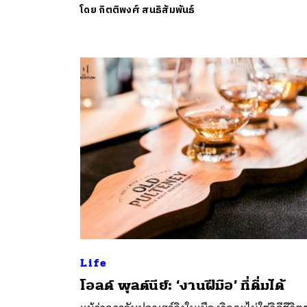
โดย
กิตติพงศ์ สนธิสัมพันธ์
ค้
Life
โอลด์ พุลต์นีย์: ‘งานฝีมือ’ ที่ดื่มได้