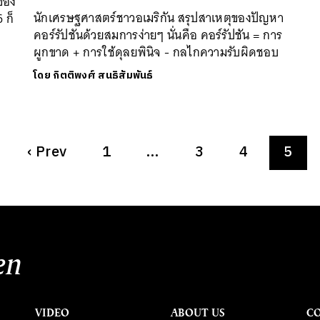
ตของ
นักเศรษฐศาสตร์ชาวอเมริกัน สรุปสาเหตุของปัญหา
6 ก็
คอร์รัปชันด้วยสมการง่ายๆ นั่นคือ คอร์รัปชัน = การ
ผูกขาด + การใช้ดุลยพินิจ - กลไกความรับผิดชอบ
โดย
กิตติพงศ์ สนธิสัมพันธ์
‹
Prev
1
…
3
4
5
en
VIDEO
ABOUT US
C