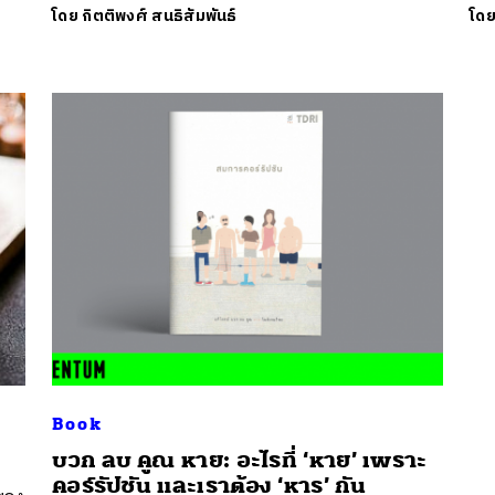
โดย
กิตติพงศ์ สนธิสัมพันธ์
โด
นหา
SHARE
TWEET
LINE
EMAIL
Book
บวก ลบ คูณ หาย: อะไรที่ ‘หาย’ เพราะ
คอร์รัปชัน และเราต้อง ‘หาร’ กัน