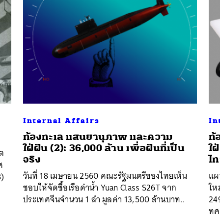
Internal Affairs
In
ท้องทะเล แสนยานุภาพ และความ
ท้
ใฝ่ฝัน (2): 36,000 ล้าน เพื่อฝันที่เป็น
ใฝ
ิต
จริง
ไ
ศ
วันที่ 18 เมษายน 2560 คณะรัฐมนตรีของไทยเห็น
​แผ
8)
ชอบให้จัดซื้อเรือดำน้ำ Yuan Class S26T จาก
ใหม
ประเทศจีนจำนวน 1 ลำ มูลค่า 13,500 ล้านบาท..
24
ทศ