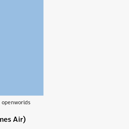
/ openworlds
mes Air)