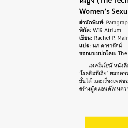
หญิง (The Tech
Women’s Sexua
สำนักพิมพ์:
Paragrap
พิกัด:
W19 Atrium
เขียน:
Rachel P. Mai
แปล:
นภ ดารารัตน์
ออกแบบปกโดย:
The 
เทคโนโยนี
หนังสื
‘โรคฮิสทีเรีย’ ตลอดจน
สั่นได้ และเรื่องเพศ
สร้างมู้ดแอนด์โทนคว