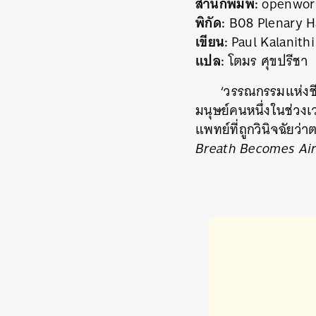
สำนักพิมพ์:
openwor
พิกัด:
B08 Plenary H
เขียน:
Paul Kalanithi
แปล:
โตมร ศุขปรีชา
‘วรรณกรรมแห่งชี
มนุษย์คนหนึ่งในช่วงเว
แพทย์ที่ถูกวินิจฉัยว
Breath Becomes Ai