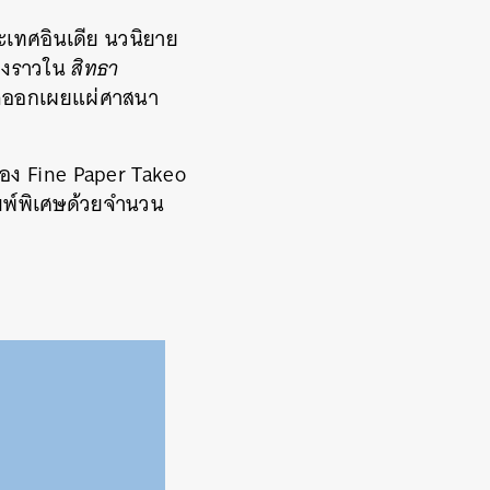
ะเทศอินเดีย นวนิยาย
่องราวใน
สิทธา
ด็จออกเผยแผ่ศาสนา
ของ Fine Paper Takeo
ิมพ์พิเศษด้วยจำนวน