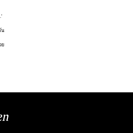
'
วัน
วย
นหา
SHARE
TWEET
LINE
EMAIL
en