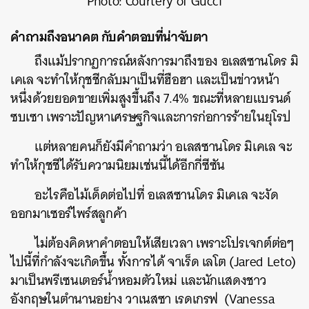
Photo: Courtery of Gucci
คำถามถึงอนาคต กับคำตอบที่น่าจับตา
ถึงแม้ปรากฏการณ์หลังการมาถึงของ อเลสซานโดร มิ
เคเล จะทำให้กุชชีกลับมาเป็นที่ฮือฮา และเป็นข่าวหน้า
หนึ่งด้วยยอดขายเพิ่มสูงขึ้นถึง 7.4% ขณะที่หลายแบรนด์
ซบเซา เพราะปัญหาเศรษฐกิจและการก่อการร้ายในยุโรป
แต่หลายคนก็ยังมีคำถามว่า อเลสซานโดร มิเคเล จะ
ทำให้กุชชีได้รับความนิยมเช่นนี้ได้อีกกี่ซีซัน
อะไรคือไม้เด็ดต่อไปที่ อเลสซานโดร มิเคเล จะงัด
ออกมาเซอร์ไพร์สลูกค้า
ไม่ต้องคิดหาคำตอบให้เสียเวลา เพราะโปรเจกต์ต่อๆ
ไปนี้ที่กำลังจะเกิดขึ้น ทั้งการได้ จาเร็ด เลโต (Jared Leto)
มาเป็นพรีเซนเตอร์น้ำหอมตัวใหม่ และนักแสดงชาว
อังกฤษในตำนานอย่าง วาเนสซา เรดเกรฟ (Vanessa