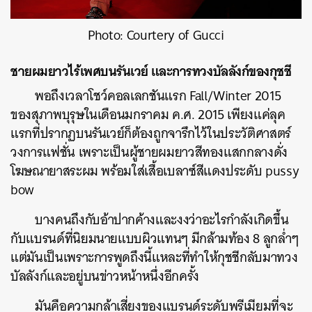
Photo: Courtery of Gucci
ชายผมยาวไร้เพศบนรันเวย์ และการทวงบัลลังก์ของกุชชี
พอถึงเวลาโชว์คอลเลกชันแรก Fall/Winter 2015
ของสุภาพบุรุษในเดือนมกราคม ค.ศ. 2015 เพียงแค่ลุค
แรกที่ปรากฏบนรันเวย์ก็ต้องถูกจารึกไว้ในประวัติศาสตร์
วงการแฟชั่น เพราะเป็นผู้ชายผมยาวสีทองแสกกลางดั่ง
โฆษณายาสระผม พร้อมใส่เสื้อเบลาซ์สีแดงประดับ pussy
bow
บางคนถึงกับอ้าปากค้างและงงว่าอะไรกำลังเกิดขึ้น
กับแบรนด์ที่นิยมนายแบบผิวแทนๆ มีกล้ามท้อง 8 ลูกล่ำๆ
แต่มันเป็นเพราะการพูดถึงนี้แหละที่ทำให้กุชชีกลับมาทวง
บัลลังก์และอยู่บนข่าวหน้าหนึ่งอีกครั้ง
มันคือความกล้าเสี่ยงของแบรนด์ระดับพรีเมียมที่จะ