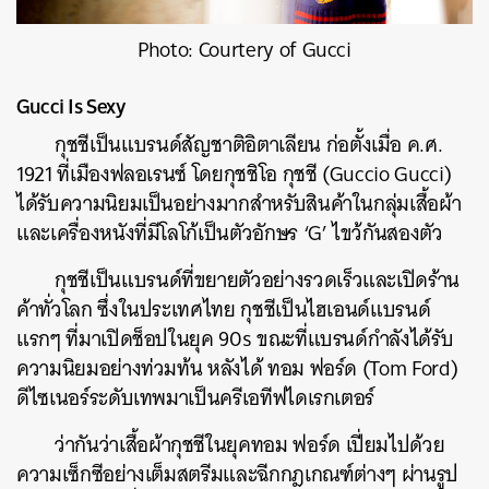
Photo: Courtery of Gucci
Gucci Is Sexy
กุชชีเป็นแบรนด์สัญชาติอิตาเลียน ก่อตั้งเมื่อ ค.ศ.
1921 ที่เมืองฟลอเรนซ์ โดยกุชชิโอ กุชชี (Guccio Gucci)
ได้รับความนิยมเป็นอย่างมากสำหรับสินค้าในกลุ่มเสื้อผ้า
และเครื่องหนังที่มีโลโก้เป็นตัวอักษร ‘G’ ไขว้กันสองตัว
กุชชีเป็นแบรนด์ที่ขยายตัวอย่างรวดเร็วและเปิดร้าน
ค้าทั่วโลก ซึ่งในประเทศไทย กุชชีเป็นไฮเอนด์แบรนด์
แรกๆ ที่มาเปิดช็อปในยุค 90s ขณะที่แบรนด์กำลังได้รับ
ความนิยมอย่างท่วมท้น หลังได้ ทอม ฟอร์ด (Tom Ford)
ดีไซเนอร์ระดับเทพมาเป็นครีเอทีฟไดเรกเตอร์
ว่ากันว่าเสื้อผ้ากุชชีในยุคทอม ฟอร์ด เปี่ยมไปด้วย
ความเซ็กซีอย่างเต็มสตรีมและฉีกกฎเกณฑ์ต่างๆ ผ่านรูป