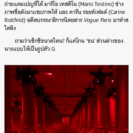
ถ่ายแคมเปญที่ได้ มาริโอ เทสติโน (Mario Testino) ช่าง
ภาพชื่อดังมาแชะภาพให้ และ คารีน รอยท์เฟลด์ (Carine
Roitfeld) อดีตบรรณาธิการนิตยสาร
Vogue Paris
มาทำส
ไตลิง
ถามว่าเซ็กซีขนาดไหน? ก็แค่โกน ‘ขน’ ส่วนล่างของ
นางแบบให้เป็นรูปตัว G