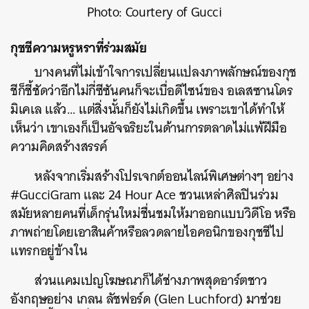
Photo: Courtery of Gucci
กุชชีความหรูหราที่ร่วมสมัย
บางคนที่ไม่เข้าใจการเปลี่ยนแปลงภาพลักษณ์ของกุช
ชีก็ชี้ชัดว่าอีกไม่กี่ซีซันคนก็จะเบื่อดีไซน์ของ อเลสซานโดร
มิเคเล แล้ว… แต่สิ่งนั้นก็ยังไม่เกิดขึ้น เพราะเขาได้ทำให้
เห็นว่า เขาเองก็เป็นอัจฉริยะในด้านการตลาดไม่แพ้ฝีมือ
ความคิดสร้างสรรค์
หลังจากเริ่มสร้างโปรเจกต์ออนไลน์พิเศษต่างๆ อย่าง
#GucciGram และ 24 Hour Ace ชวนเหล่าศิลปินร่วม
สมัยหลายคนที่เด็กรุ่นใหม่ชื่นชมให้มาออกแบบวิดีโอ หรือ
ภาพถ่ายโดยเอาสินค้าหรือลวดลายไอคอนิกของกุชชีไป
แทรกอยู่ข้างใน
ส่วนแคมเปญโฆษณาก็ได้ช่างภาพสุดอาร์ตชาว
อังกฤษอย่าง เกลน ลัชฟอร์ด (Glen Luchford) มาช่วย