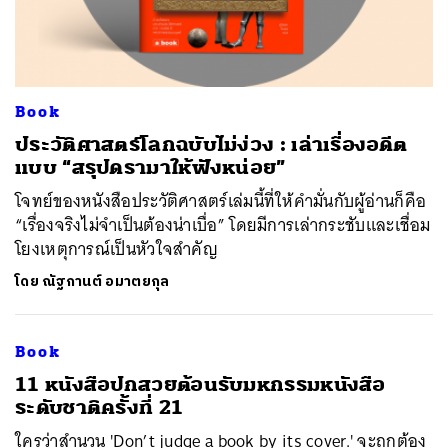
Book
ประวัติศาสตร์โลกฉบับไม่ง่วง : เล่าเรื่องอดีต
แบบ “สรุปดรามาให้ฟังหน่อย”
ค้นหา
โจทย์ของหนังสือประวัติศาสตร์เล่มนี้ที่ให้คำมั่นกับผู้อ่านก็คือ
SHARE
TWEET
LINE
EMAIL
“เรื่องจริงไม่จำเป็นต้องน่าเบื่อ” โดยมีการเล่ากระชับและเชื่อม
โยงเหตุการณ์เป็นหัวใจสำคัญ
โดย
ณัฐกานต์ อมาตยกุล
Book
11 หนังสือปกสวยต้อนรับมหกรรมหนังสือ
ระดับชาติครั้งที่ 21
ใครว่าสำนวน 'Don’t judge a book by its cover.' จะถูกต้อง