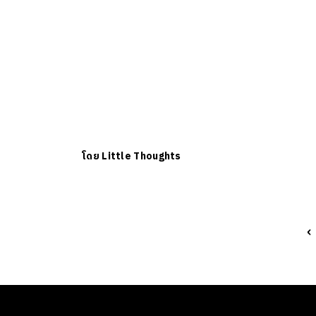
โดย
Little Thoughts
‹