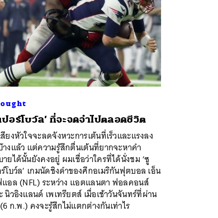
ought
ูเปอร์โบว์ล’ ที่จะจดจำไปตลอดชีวิต
เสียงหัวใจจะลดจังหวะการเต้นที่เร็วและแรงลง
้างแล้ว แต่ความรู้สึกตื่นเต้นที่ยากจะหาคำ
บายได้นั้นยังคงอยู่ ผมเชื่อว่าใครที่ได้นั่งชม ‘ซู
ร์โบว์ล’ เกมนัดชิงดำของศึกอเมริกันฟุตบอล เอ็น
ฟแอล (NFL) ระหว่าง แอตแลนตา ฟอลคอนส์
 นิวอิงแลนด์ เพเทรียตส์ เมื่อเช้าวันจันทร์ที่ผ่าน
(6 ก.พ.) คงจะรู้สึกไม่แตกต่างกันเท่าไร