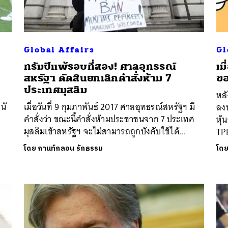
SHARE
TWEET
LINE
EMAIL
Global Affairs
Gl
ทรัมป์แพ้รอบที่สอง! ศาลอุทธรณ์
เม
สหรัฐฯ ตัดสินยกเลิกคำสั่งห้าม 7
ขอ
ประเทศมุสลิม
หลั
นั
เมื่อวันที่ 9 กุมภาพันธ์ 2017 ศาลอุทธรณ์สหรัฐฯ มี
ลง
คำสั่งว่า ขณะนี้คำสั่งห้ามประชาชนจาก 7 ประเทศ
หุ้
มุสลิมเข้าสหรัฐฯ จะไม่สามารถถูกบังคับใช้ได้...
TPP
โดย
กานท์กลอน รักธรรม
โด