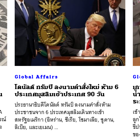
Global Affairs
Gl
โดนัลด์ ทรัมป์ ลงนามคำสั่งใหม่ ห้าม 6
เก
น
ประเทศมุสลิมเข้าประเทศ 90 วัน
น้
ระ
ประธานาธิบดีโดนัลด์ ทรัมป์ ลงนามคำสั่งห้าม
IA
เช้
ประชาชนจาก 6 ประเทศมุสลิมเดินทางเข้า
รณ์
ลูก
สหรัฐอเมริกา (อิหร่าน, ซีเรีย, โซมาเลีย, ซูดาน,
ง
ขีป
ลิเบีย, และเยเมน) ...
ของ