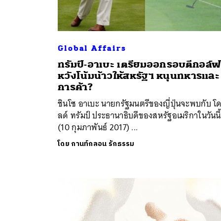
Global Affairs
ทรัมป์-อาเบะ เตรียมออกรอบตีกอล์ฟ
หวังโน้มน้าวให้สหรัฐฯ หนุนทหารและ
การค้า?
ชินโซ อาเบะ นายกรัฐมนตรีของญี่ปุ่นจะพบกับ โด
ลด์ ทรัมป์ ประธานาธิบดีของสหรัฐอเมริกาในวันนี้
(10 กุมภาพันธ์ 2017) ...
โดย
กานท์กลอน รักธรรม