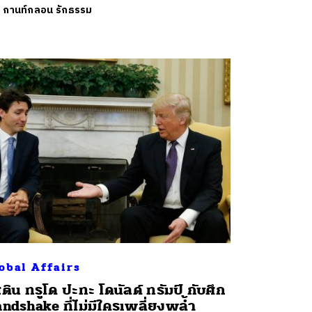
ย
กานท์กลอน รักธรรม
obal Affairs
สติน ทรูโด ปะทะ โดนัลด์ ทรัมป์ กับศึก
ndshake ที่ไม่มีใครเพลี่ยงพล้ำ