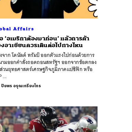
obal Affairs
ื่อ ‘อเมริกาต้องมาก่อน’ แล้วการค้า
งอาเซียนควรเดินต่อไปทางไหน
งจาก โดนัลด์ ทรัมป์ ออกตัวแรงไปก่อนด้วยการ
นามออกคำสั่งถอดถอนสหรัฐฯ ออกจากข้อตกลง
นส่วนยุทธศาสตร์เศรษฐกิจภูมิภาคแปซิฟิก หรือ
 ...
ย
ปิยพร อรุณเกรียงไกร