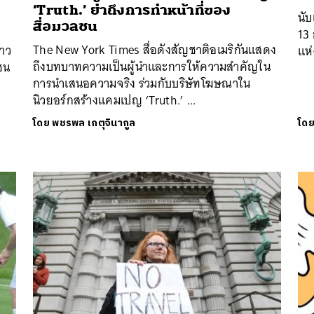
‘Truth.’ ย้ำถึงการทำหน้าที่ของ
นับ
สื่อมวลชน
13 
The New York Times สื่อดังสัญชาติอเมริกันแสดง
่าว
แห่
ถึงบทบาทความเป็นผู้นำและการให้ความสำคัญใน
ชน
การนำเสนอความจริง ร่วมกับบริษัทโฆษณาใน
นิวยอร์กสร้างแคมเปญ ‘Truth.’ ...
โดย
พชรพล เกตุจินากูล
โด
นหา