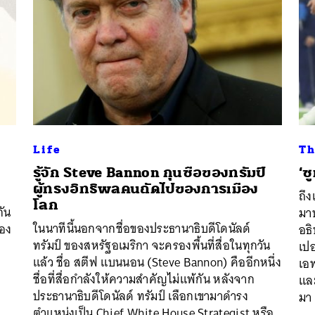
Life
Th
รู้จัก Steve Bannon กุนซือของทรัมป์
‘ซ
ผู้ทรงอิทธิพลคนถัดไปของการเมือง
ถึง
โลก
กัน
มาบ
ในนาทีนี้นอกจากชื่อของประธานาธิบดีโดนัลด์
ลอง
อธิ
ทรัมป์ ของสหรัฐอเมริกา จะครองพื้นที่สื่อในทุกวัน
เปอ
แล้ว ชื่อ สตีฟ แบนนอน (Steve Bannon) คืออีกหนึ่ง
เอ
ชื่อที่สื่อกำลังให้ความสำคัญไม่แพ้กัน หลังจาก
และ
ประธานาธิบดีโดนัลด์ ทรัมป์ เลือกเขามาดำรง
มา 
ตำแหน่งเป็น Chief White House Strategist หรือ