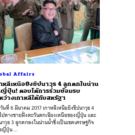
obal Affairs
าหลีเหนือยิงขีปนาวุธ 4 ลูกตกในน่าน
ำญี่ปุ่น! ตอบโต้การร่วมซ้อมรบ
หว่างเกาหลีใต้กับสหรัฐฯ
าวันที่ 6 มีนาคม 2017 เกาหลีเหนือยิงขีปนาวุธ 4
ไปทางชายฝั่งตะวันตกเฉียงเหนือของญี่ปุ่น และ
นาวุธ 3 ลูกตกลงในน่านน้ำซึ่งเป็นเขตเศรษฐกิจ
ญี่ปุ่น ...