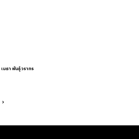
ย
เมธา พันธุ์วราทร
t
›