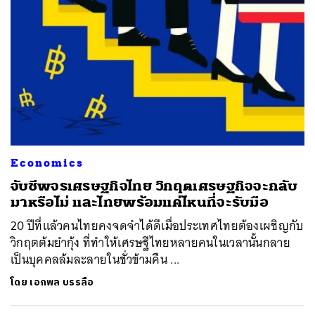
Economics
จับชีพจรเศรษฐกิจไทย วิกฤตเศรษฐกิจจะกลับ
มาหรือไม่ และไทยพร้อมแค่ไหนที่จะรับมือ
20 ปีที่แล้วคนไทยคงจดจำได้ดีเมื่อประเทศไทยต้องเผชิญกับ
วิกฤตต้มยำกุ้ง ที่ทำให้เศรษฐีไทยหลายคนในเวลานั้นกลาย
เป็นบุคคลล้มละลายในชั่วข้ามคืน ...
โดย
เอกพล บรรลือ