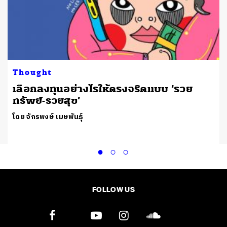
Thought
เลือกลงทุนอย่างไรให้ตรงจริตแบบ ‘รวย
ทรัพย์-รวยสุข’
โดย จักรพงษ์ เมษพันธุ์
FOLLOW US