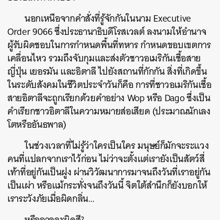
นอกเหนือจากคำสั่งที่รู้จักกันในนาม Executive
Order 9066 ซึ่งประธานาธิบดีโรสเวลต์ ลงนามให้อำนาจ
ผู้รับผิดชอบในการกำหนดพื้นที่ทหาร กำหนดขอบเขตการ
เคลื่อนไหว รวมถึงจับกุมและส่งตัวชาวอเมริกันเชื้อสาย
ญี่ปุ่น เยอรมัน และอิตาลี ไปยังสถานที่กักกัน สิ่งที่เกิดขึ้น
ในระดับสังคมในชีวิตประจำวันก็คือ การที่ชาวอเมริกันเชื้อ
สายอิตาลีจะถูกเรียกด้วยคำอย่าง Wop หรือ Dago ซึ่งเป็น
คำเรียกชาวอิตาลีในความหมายส่อเสียด (ประมาณนักเลง
ค้นหา
โตหรืออันธพาล)
SHARE
TWEET
LINE
EMAIL
ในช่วงเวลาที่ไม่รู้ว่าใครเป็นใคร มนุษย์ก็มักจะระแวง
คนที่แปลกจากเราไว้ก่อน ไม่ว่าจะตั้งแต่เรายังเป็นสัตว์สี่
เท้าที่อยู่กันเป็นฝูง ผ่านวิวัฒนาการมาจนถึงวันที่เราอยู่กัน
เป็นเผ่า หรือแม้กระทั่งจนถึงวันนี้ จิตใต้สำนึกก็ยังบอกให้
เราระวังภัยเมื่อผิดกลิ่น…
หรืออาจจะผิดสี?